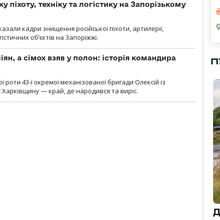
у піхоту, техніку та логістику на Запорізькому
азали кадри знищення російської піхоти, артилерії,
гістичних об’єктів на Запоріжжі.
ян, а сімох взяв у полон: історія командира
П
ї роти 43-ї окремої механізованої бригади Олексій із
 Харківщину — край, де народився та виріс.
Д