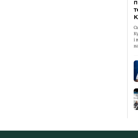
п
т
К
С
К
і 
н