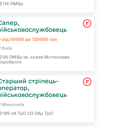
116 ОМБр
Сапер,
військовослужбовець
від 50000 до 120000 грн
Київ
66 ОМБр ім. князя Мстислава
Хороброго
Старший стрілець-
оператор,
військовослужбовець
Миколаїв
189 об ТрО 123 Обр ТрО