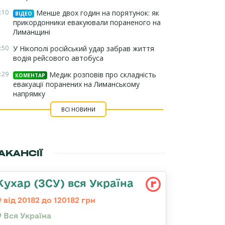
:10
Менше двох годин на порятунок: як
ВІДЕО
прикордонники евакуювали пораненого на
Лиманщині
:50
У Нікополі російський удар забрав життя
водія рейсового автобуса
:29
Медик розповів про складність
КОМЕНТАР
евакуації поранених на Лиманському
напрямку
ВСІ НОВИНИ
АКАНСІЇ
Кухар (ЗСУ) вся Україна
від 20182 до 120182 грн
Вся Україна