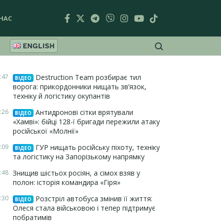
НАС
ENGLISH
:47
Destruction Team розбирає тил
ВІДЕО
ворога: прикордонники нищать зв’язок,
техніку й логістику окупантів
:26
Антидронові сітки врятували
ВІДЕО
«Хамві»: бійці 128-ї бригади пережили атаку
російської «Молнії»
:09
ГУР нищать російську піхоту, техніку
ВІДЕО
та логістику на Запорізькому напрямку
:48
Знищив шістьох росіян, а сімох взяв у
полон: історія командира «Гіря»
:30
Розстріл автобуса змінив її життя:
ВІДЕО
Олеся стала військовою і тепер підтримує
побратимів