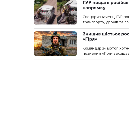
ГУР нищать російськ
напрямку
Спецпризначенці ГУР пок
транспорту, дронів та ло
Знищив шістьох росі
«Гіря»
Командир 3-ї мотопіхотно
позивним «Гіря» захищає