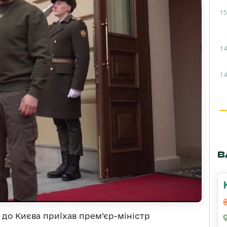
15
14
14
В
м до Києва приїхав прем’єр-міністр