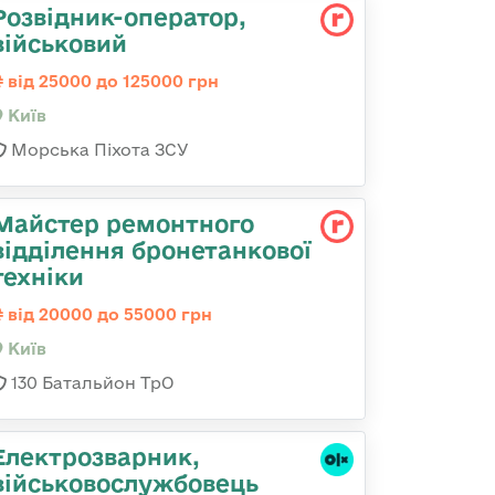
Розвідник-опеpатоp,
військовий
від 25000 до 125000 грн
Київ
Морська Піхота ЗСУ
Майстер ремонтного
відділення бронетанкової
техніки
від 20000 до 55000 грн
Київ
130 Батальйон ТрО
Електрозварник,
військовослужбовець