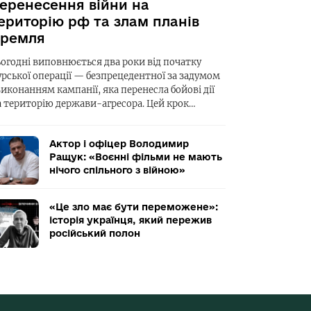
еренесення війни на
ериторію рф та злам планів
ремля
ьогодні виповнюється два роки від початку
урської операції — безпрецедентної за задумом
виконанням кампанії, яка перенесла бойові дії
а територію держави-агресора. Цей крок…
Актор і офіцер Володимир
Ращук: «Воєнні фільми не мають
нічого спільного з війною»
«Це зло має бути переможене»:
історія українця, який пережив
російський полон