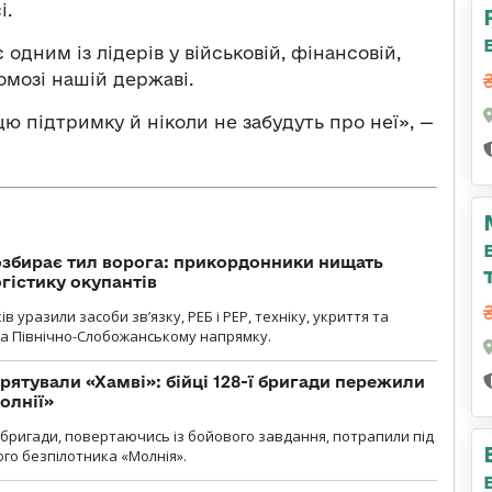
і.
одним із лідерів у військовій, фінансовій,
омозі нашій державі.
 цю підтримку й ніколи не забудуть про неї», —
озбирає тил ворога: прикордонники нищать
огістику окупантів
 уразили засоби зв’язку, РЕБ і РЕР, техніку, укриття та
на Північно-Слобожанському напрямку.
рятували «Хамві»: бійці 128-ї бригади пережили
олнії»
ї бригади, повертаючись із бойового завдання, потрапили під
ого безпілотника «Молнія».