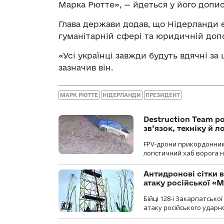
Марка Рютте», — йдеться у його допис
Глава держави додав, що Нідерланди є 
гуманітарній сфері та юридичній доп
«Усі українці завжди будуть вдячні за
зазначив він.
МАРК РЮТТЕ
НІДЕРЛАНДИ
ПРЕЗИДЕНТ
Destruction Team р
зв’язок, техніку й л
FPV-дрони прикордонників
логістичний хаб ворога 
Антидронові сітки в
атаку російської «М
Бійці 128-ї Закарпатсько
атаку російського ударн