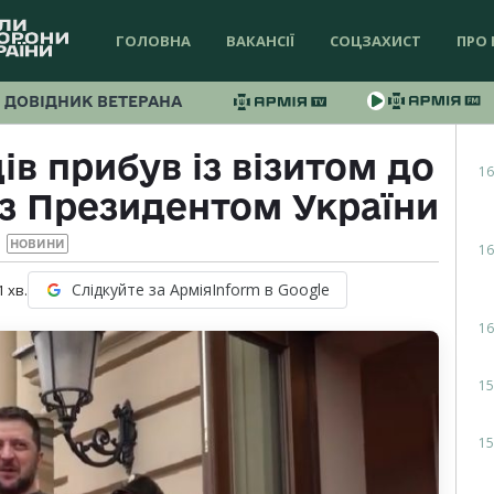
ГОЛОВНА
ВАКАНСІЇ
СОЦЗАХИСТ
ПРО 
ДОВІДНИК ВЕТЕРАНА
в прибув із візитом до
16
 з Президентом України
НОВИНИ
16
Слідкуйте за АрміяInform в Google
1
хв.
16
15
15