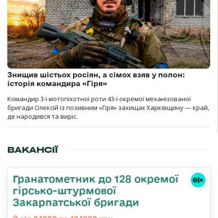
Знищив шістьох росіян, а сімох взяв у полон:
історія командира «Гіря»
Командир 3-ї мотопіхотної роти 43-ї окремої механізованої
бригади Олексій із позивним «Гіря» захищає Харківщину — край,
де народився та виріс.
ВАКАНСІЇ
Гранатометник до 128 окремої
гірсько-штурмової
Закарпатської бригади