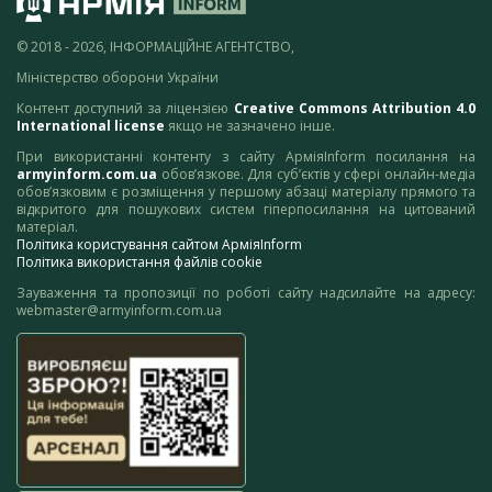
© 2018 - 2026, ІНФОРМАЦІЙНЕ АГЕНТСТВО,
Міністерство оборони України
Контент доступний за ліцензією
Creative Commons Attribution 4.0
International license
якщо не зазначено інше.
При використанні контенту з сайту АрміяInform посилання на
armyinform.com.ua
обов’язкове. Для суб’єктів у сфері онлайн-медіа
обов’язковим є розміщення у першому абзаці матеріалу прямого та
відкритого для пошукових систем гіперпосилання на цитований
матеріал.
Політика користування сайтом АрміяInform
Політика використання файлів cookie
Зауваження та пропозиції по роботі сайту надсилайте на адресу:
webmaster@armyinform.com.ua