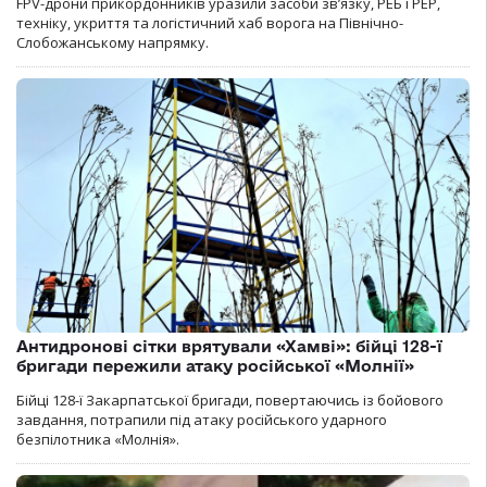
FPV-дрони прикордонників уразили засоби зв’язку, РЕБ і РЕР,
техніку, укриття та логістичний хаб ворога на Північно-
Слобожанському напрямку.
Антидронові сітки врятували «Хамві»: бійці 128-ї
бригади пережили атаку російської «Молнії»
Бійці 128-ї Закарпатської бригади, повертаючись із бойового
завдання, потрапили під атаку російського ударного
безпілотника «Молнія».