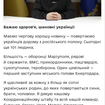
Бажаю здоровʼя, шановні українці!
Маємо чергову хорошу новину — повертаємо
українців додому з російського полону. Сьогодні
ще 101 людина.
Більшість — оборонці Маріуполя, рядові
й сержанти. ВМС, прикордонники, Нацгвардія,
сухопутники, тероборона. Один цивільний —
перший заступник міського голови Енергодара.
Я щасливий за кожну з більш як сотні
українських родин, до яких повертаються сини,
брати, чоловіки. Я дякую нашому
Координаційному штабу та всій нашій команді.
Буданов, Єрмак, Усов, Малюк, Клименко,