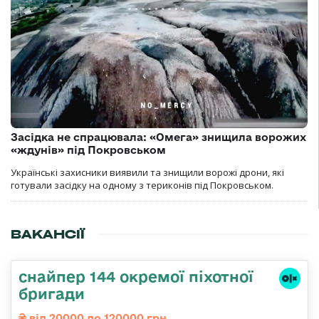
Засідка не спрацювала: «Омега» знищила ворожих
«ждунів» під Покровськом
Українські захисники виявили та знищили ворожі дрони, які
готували засідку на одному з териконів під Покровськом.
ВАКАНСІЇ
снайпер 144 окремої піхотної
бригади
від 20000 до 120000 грн