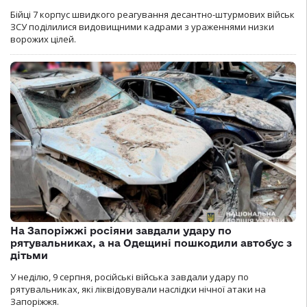
Бійці 7 корпус швидкого реагування десантно-штурмових військ
ЗСУ поділилися видовищними кадрами з ураженнями низки
ворожих цілей.
На Запоріжжі росіяни завдали удару по
рятувальниках, а на Одещині пошкодили автобус з
дітьми
У неділю, 9 серпня, російські війська завдали удару по
рятувальниках, які ліквідовували наслідки нічної атаки на
Запоріжжя.