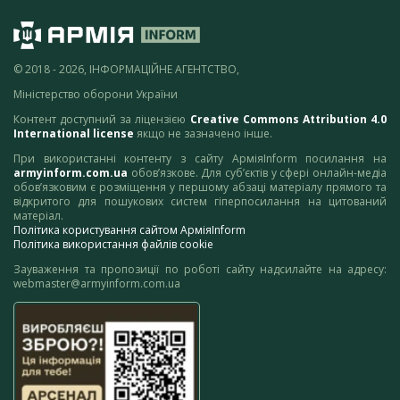
© 2018 - 2026, ІНФОРМАЦІЙНЕ АГЕНТСТВО,
Міністерство оборони України
Контент доступний за ліцензією
Creative Commons Attribution 4.0
International license
якщо не зазначено інше.
При використанні контенту з сайту АрміяInform посилання на
armyinform.com.ua
обов’язкове. Для суб’єктів у сфері онлайн-медіа
обов’язковим є розміщення у першому абзаці матеріалу прямого та
відкритого для пошукових систем гіперпосилання на цитований
матеріал.
Політика користування сайтом АрміяInform
Політика використання файлів cookie
Зауваження та пропозиції по роботі сайту надсилайте на адресу:
webmaster@armyinform.com.ua