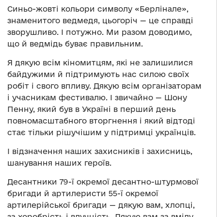
Синьо-жовті кольори символу «Берлінале»,
знаменитого ведмедя, цьогоріч — це справді
зворушливо. І потужно. Ми разом доводимо,
що й ведмідь буває правильним.
Я дякую всім кіномитцям, які не залишилися
байдужими й підтримують нас силою своїх
робіт і свого впливу. Дякую всім організаторам
і учасникам фестивалю. І звичайно — Шону
Пенну, який був в Україні в перший день
повномасштабного вторгнення і який відтоді
стає тільки рішучішим у підтримці українців.
І відзначення наших захисників і захисниць,
шанування наших героїв.
Десантники 79-ї окремої десантно-штурмової
бригади й артилеристи 55-ї окремої
артилерійської бригади — дякую вам, хлопці,
за хоробрість і влучність. Дякую вам за вмілу