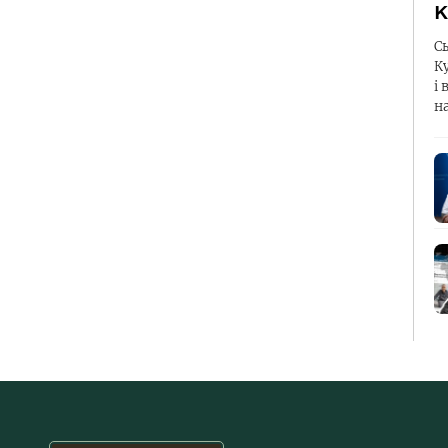
К
С
К
і 
н