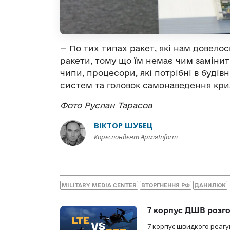
— По тих типах ракет, які нам довелос
ракети, тому що їм немає чим заміни
чипи, процесори, які потрібні в буді
систем та головок самонаведення крил
Фото Руслан Тарасов
ВІКТОР ШУБЕЦ
Кореспондент АрміяInform
MILITARY MEDIA CENTER
ВТОРГНЕННЯ РФ
ДАНИЛЮК
7 корпус ДШВ розго
7 корпус швидкого реагу