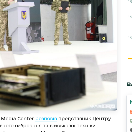
19
19
19
В
y Media Center
розповів
представник Центру
ного озброєння та військової техніки