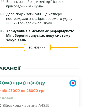
:38
Борець за небо і дитячі мрії: історія
прикордонника «Кума»
:24
Двоє людей загинули, ще четверо
постраждали внаслідок ворожого удару
РСЗВ «Торнадо-С» по Ізюму
:10
Харчування військових реформують:
Міноборони запускає нову систему
закупівель
ВСІ НОВИНИ
АКАНСІЇ
Командир взводу
від 23000 до 28000 грн
Ковель
Військова частина А4825