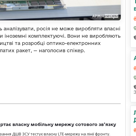
ь аналізувати, росія не може виробляти власні
ти іноземні комплектуючі. Вони не виробляють
вництві та розробці оптико-електронних
атих ракет, — наголосив спікер.
ртає власну мобільну мережу сотового зв’язку
вання ДШВ ЗСУ тестує власну LTE-мережу на лінії фронту.