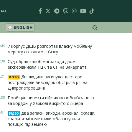
НАС
ENGLISH
:49
7 корпус ДШВ розгортає власну мобільну
мережу сотового зв’язку
:38
Суд обрав запобіжні заходи двом
екскерівникам ТЦК та СП на Закарпатті
:21
Дві людини загинуло, шестеро
ФОТО
постраждали внаслідок обстрілів рф на
Дніпропетровщині
:09
Пообіцяв вивезти військовозобов’язаного
за кордон: у Харкові викрито офіцера
:51
Два запасні виходи, арсенал, склади,
ВІДЕО
спальня: мінометники облаштували
позицію під землею