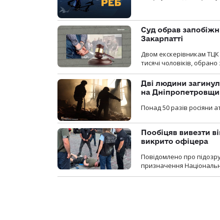
Суд обрав запобіжн
Закарпатті
Двом екскерівникам ТЦК 
тисячі чоловіків, обрано
Дві людини загинул
на Дніпропетровщи
Понад 50 разів росіяни 
Пообіцяв вивезти ві
викрито офіцера
Повідомлено про підозр
призначення Національної 