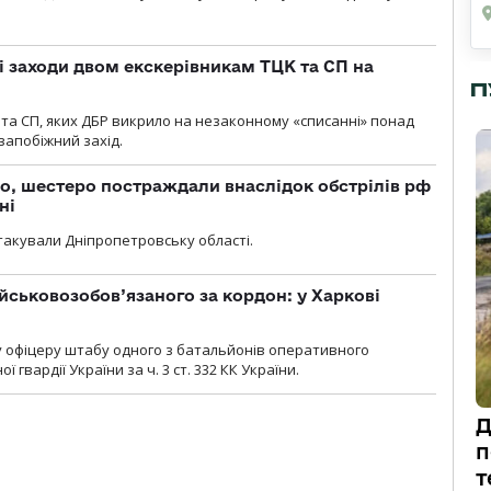
і заходи двом екскерівникам ТЦК та СП на
П
та СП, яких ДБР викрило на незаконному «списанні» понад
 запобіжний захід.
о, шестеро постраждали внаслідок обстрілів рф
ні
атакували Дніпропетровську області.
йськовозобов’язаного за кордон: у Харкові
у офіцеру штабу одного з батальйонів оперативного
гвардії України за ч. 3 ст. 332 КК України.
Д
п
т