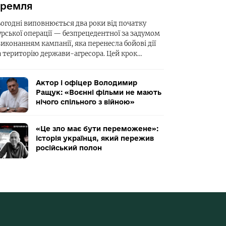
ремля
ьогодні виповнюється два роки від початку
урської операції — безпрецедентної за задумом
виконанням кампанії, яка перенесла бойові дії
а територію держави-агресора. Цей крок…
Актор і офіцер Володимир
Ращук: «Воєнні фільми не мають
нічого спільного з війною»
«Це зло має бути переможене»:
історія українця, який пережив
російський полон