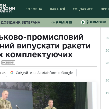
ГОЛОВНА
ВАКАНСІЇ
СОЦЗАХИСТ
ПРО 
ДОВІДНИК ВЕТЕРАНА
ськово-промисловий
20
ний випускати ракети
20
их комплектуючих
20
НОВИНИ
Слідкуйте за АрміяInform в Google
1
хв.
20
19