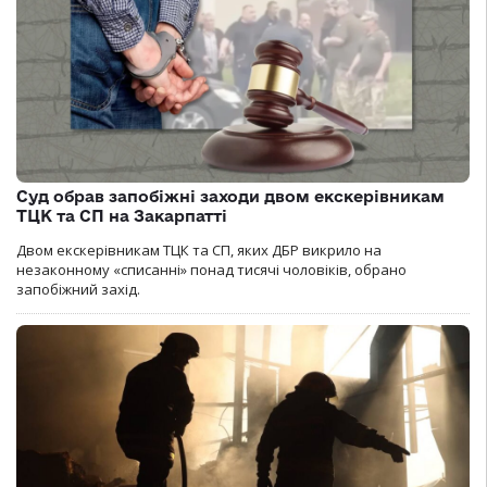
Суд обрав запобіжні заходи двом екскерівникам
ТЦК та СП на Закарпатті
Двом екскерівникам ТЦК та СП, яких ДБР викрило на
незаконному «списанні» понад тисячі чоловіків, обрано
запобіжний захід.