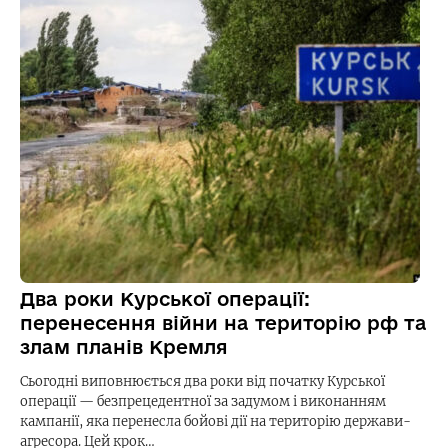
Два роки Курської операції:
перенесення війни на територію рф та
злам планів Кремля
Сьогодні виповнюється два роки від початку Курської
операції — безпрецедентної за задумом і виконанням
кампанії, яка перенесла бойові дії на територію держави-
агресора. Цей крок…