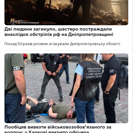
Дві людини загинуло, шестеро постраждали
внаслідок обстрілів рф на Дніпропетровщині
Понад 50 разів росіяни атакували Дніпропетровську області.
Пообіцяв вивезти військовозобов’язаного за
кордон: у Харкові викрито офіцера