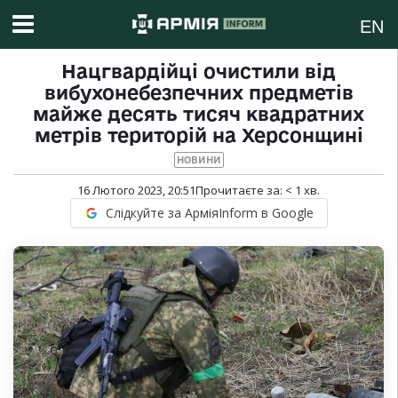
EN
Нацгвардійці очистили від
вибухонебезпечних предметів
майже десять тисяч квадратних
метрів територій на Херсонщині
НОВИНИ
16 Лютого 2023, 20:51
Прочитаєте за:
< 1
хв.
Слідкуйте за АрміяInform в Google