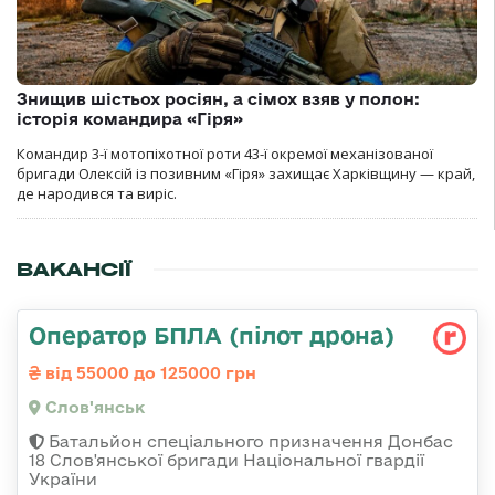
Знищив шістьох росіян, а сімох взяв у полон:
історія командира «Гіря»
Командир 3-ї мотопіхотної роти 43-ї окремої механізованої
бригади Олексій із позивним «Гіря» захищає Харківщину — край,
де народився та виріс.
ВАКАНСІЇ
Оператор БПЛА (пілот дрона)
від 55000 до 125000 грн
Слов'янськ
Батальйон спеціального призначення Донбас
18 Слов'янської бригади Національної гвардії
України