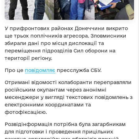
У прифронтових районах Донеччини викрито
ще трьох поплічників агресора. Зловмисники
збирали дані про місця дислокації та
переміщення підрозділів Сил оборони на
території регіону.
Про це
повідомляє
пресслужба СБУ.
Отримані відомості колаборанти переправляли
російським окупантам через анонімні
месенджери у вигляді текстових повідомлень з
електронними координатами та
фотофіксацією.
Розвідінформація потрібна була загарбникам
для підготовки і проведення прицільних
ракетно-артилерійських обстрілів позицій