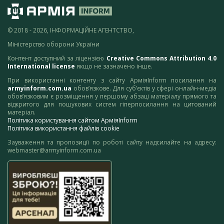
© 2018 - 2026, ІНФОРМАЦІЙНЕ АГЕНТСТВО,
Міністерство оборони України
Контент доступний за ліцензією
Creative Commons Attribution 4.0
International license
якщо не зазначено інше.
При використанні контенту з сайту АрміяInform посилання на
armyinform.com.ua
обов’язкове. Для суб’єктів у сфері онлайн-медіа
обов’язковим є розміщення у першому абзаці матеріалу прямого та
відкритого для пошукових систем гіперпосилання на цитований
матеріал.
Політика користування сайтом АрміяInform
Політика використання файлів cookie
Зауваження та пропозиції по роботі сайту надсилайте на адресу:
webmaster@armyinform.com.ua