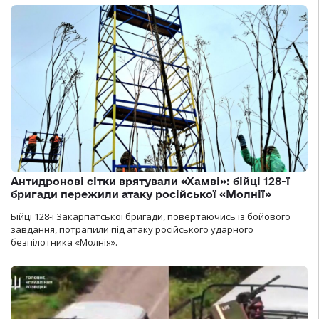
Антидронові сітки врятували «Хамві»: бійці 128-ї
бригади пережили атаку російської «Молнії»
Бійці 128-ї Закарпатської бригади, повертаючись із бойового
завдання, потрапили під атаку російського ударного
безпілотника «Молнія».