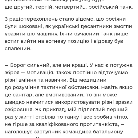
ще другий, тертій, четвертий… російський танк.
З радіоперехоплень стало відомо, що росіяни
були шоковані, як українські десантники змогли
уразити цю машину. Їхній сучасний танк лише
встиг вийти на вогневу позицію і відразу був
спалений.
— Ворог сильний, але ми кращі. У нас є потужна
зброя — мотивація. Також постійно відточуємо
різні вміння та навички. Від медицини
до розуміння тактичної обстановки. Навіть якщо
це санітар, але вмотивований, то він може
швидко навчитися використовувати різні зразки
озброєння. Як приклад, мій підлеглий перший
раз у житті стріляв по танку і все зробив чітко,
не гірше за кваліфікованого протитанкіста, —
наголошує заступник командира батальйону