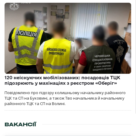
120 неіснуючих мобілізованих: посадовців ТЦК
підозрюють у махінаціях з реєстром «Оберіг»
Повідомлено про підозру колишньому начальнику районного
ТЦК та СП на Буковині, а також Тво начальника й начальнику
районного ТЦК та СП на Волині.
ВАКАНСІЇ