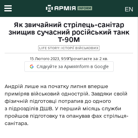
EN
Як звичайний стрілець-санітар
знищив сучасний російський танк
Т-90М
LIFE STORY: ІСТОРІЇ ВІЙСЬКОВИХ
15 Лютого 2023, 9:59
Прочитаєте за:
2
хв.
Слідкуйте за АрміяInform в Google
Андрій лише на початку липня вперше
приміряв військовий однострій. Завдяки своїй
фізичній підготовці потрапив до одного
з підрозділів ДШВ. У перший місяць служби
пройшов підготовку та опанував фах стрільця-
санітара.