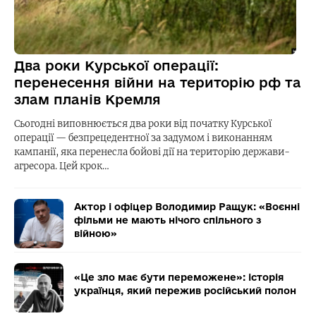
Два роки Курської операції:
перенесення війни на територію рф та
злам планів Кремля
Сьогодні виповнюється два роки від початку Курської
операції — безпрецедентної за задумом і виконанням
кампанії, яка перенесла бойові дії на територію держави-
агресора. Цей крок…
Актор і офіцер Володимир Ращук: «Воєнні
фільми не мають нічого спільного з
війною»
«Це зло має бути переможене»: історія
українця, який пережив російський полон