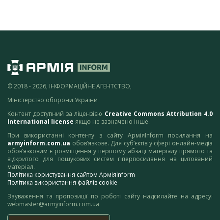
© 2018 - 2026, ІНФОРМАЦІЙНЕ АГЕНТСТВО,
Міністерство оборони України
Контент доступний за ліцензією
Creative Commons Attribution 4.0
International license
якщо не зазначено інше.
При використанні контенту з сайту АрміяInform посилання на
armyinform.com.ua
обов’язкове. Для суб’єктів у сфері онлайн-медіа
обов’язковим є розміщення у першому абзаці матеріалу прямого та
відкритого для пошукових систем гіперпосилання на цитований
матеріал.
Політика користування сайтом АрміяInform
Політика використання файлів cookie
Зауваження та пропозиції по роботі сайту надсилайте на адресу:
webmaster@armyinform.com.ua