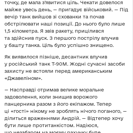
точку, де мала з’явитися ціль. Чекати довелося
майже увесь день, — пригадує військовий. — Під
вечір танк вийшов зі схованки та почав
обстрілювати наші позиції. До нього було лише
1,5 кілометра. Я звів ракету, прицілився
та здійснив пуск. З першого пострілу влучив
у башту танка. Ціль було успішно знищено.
Як виявилося пізніше, десантник влучив
у російський танк Т-90М. Жодні сучасні засоби
захисту не встояли перед американським
«Джавеліном».
— Насправді отримав велике моральне
задоволення, коли знищив ворожого
панцерника разом з його екіпажом. Тепер
ці «гості» нікому не зроблять нічого поганого, —
ділиться враженнями Андрій. — Відтепер хочу
бути лише протитанкістом. Надіюся,
що незабаром на моєму рахунку буде