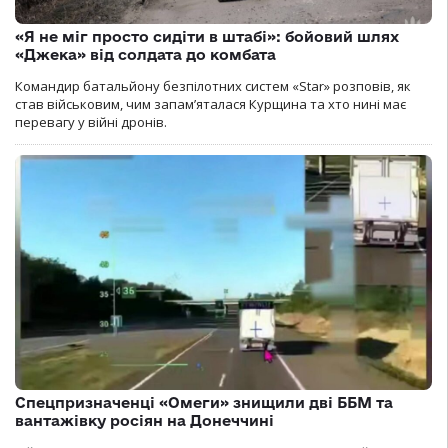
«Я не міг просто сидіти в штабі»: бойовий шлях
«Джека» від солдата до комбата
Командир батальйону безпілотних систем «Star» розповів, як
став військовим, чим запам’яталася Курщина та хто нині має
перевагу у війні дронів.
Спецпризначенці «Омеги» знищили дві ББМ та
вантажівку росіян на Донеччині