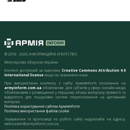
© 2018 - 2026, ІНФОРМАЦІЙНЕ АГЕНТСТВО,
Міністерство оборони України
Контент доступний за ліцензією
Creative Commons Attribution 4.0
International license
якщо не зазначено інше.
При використанні контенту з сайту АрміяInform посилання на
armyinform.com.ua
обов’язкове. Для суб’єктів у сфері онлайн-медіа
обов’язковим є розміщення у першому абзаці матеріалу прямого та
відкритого для пошукових систем гіперпосилання на цитований
матеріал.
Політика користування сайтом АрміяInform
Політика використання файлів cookie
Зауваження та пропозиції по роботі сайту надсилайте на адресу:
webmaster@armyinform.com.ua