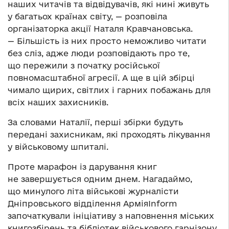
наших читачів та відвідувачів, які нині живуть
у багатьох країнах світу, — розповіла
організаторка акції Наталя Кравчановська.
— Більшість із них просто неможливо читати
без сліз, адже люди розповідають про те,
що пережили з початку російської
повномасштабної агресії. А ще в цій збірці
чимало щирих, світлих і гарних побажань для
всіх наших захисників.
За словами Наталії, перші збірки будуть
передані захисникам, які проходять лікування
у військовому шпиталі.
Проте марафон із дарування книг
не завершується одним днем. Нагадаймо,
що минулого літа військові журналісти
Дніпровського відділення АрміяInform
започаткували ініціативу з наповнення міських
книгозбірень та бібліотек військового гарнізону