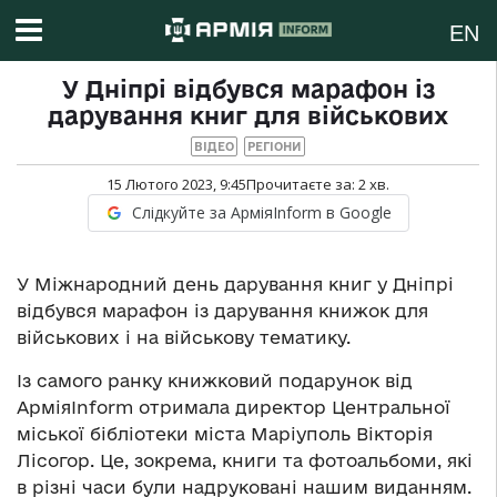
EN
У Дніпрі відбувся марафон із
дарування книг для військових
ВІДЕО
РЕГІОНИ
15 Лютого 2023, 9:45
Прочитаєте за:
2
хв.
Слідкуйте за АрміяInform в Google
У Міжнародний день дарування книг у Дніпрі
відбувся марафон із дарування книжок для
військових і на військову тематику.
Із самого ранку книжковий подарунок від
АрміяInform отримала директор Центральної
міської бібліотеки міста Маріуполь Вікторія
Лісогор. Це, зокрема, книги та фотоальбоми, які
в різні часи були надруковані нашим виданням.