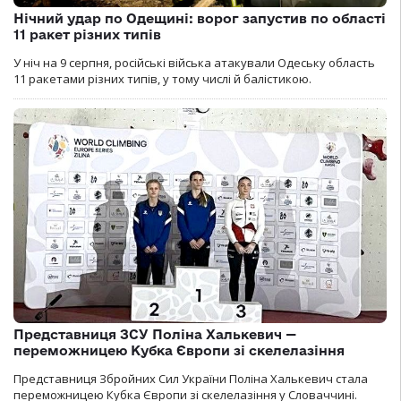
Нічний удар по Одещині: ворог запустив по області
11 ракет різних типів
У ніч на 9 серпня, російські війська атакували Одеську область
11 ракетами різних типів, у тому числі й балістикою.
Представниця ЗСУ Поліна Халькевич —
переможницею Кубка Європи зі скелелазіння
Представниця Збройних Сил України Поліна Халькевич стала
переможницею Кубка Європи зі скелелазіння у Словаччині.