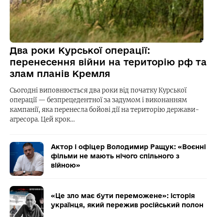
Два роки Курської операції:
перенесення війни на територію рф та
злам планів Кремля
Сьогодні виповнюється два роки від початку Курської
операції — безпрецедентної за задумом і виконанням
кампанії, яка перенесла бойові дії на територію держави-
агресора. Цей крок…
Актор і офіцер Володимир Ращук: «Воєнні
фільми не мають нічого спільного з
війною»
«Це зло має бути переможене»: історія
українця, який пережив російський полон