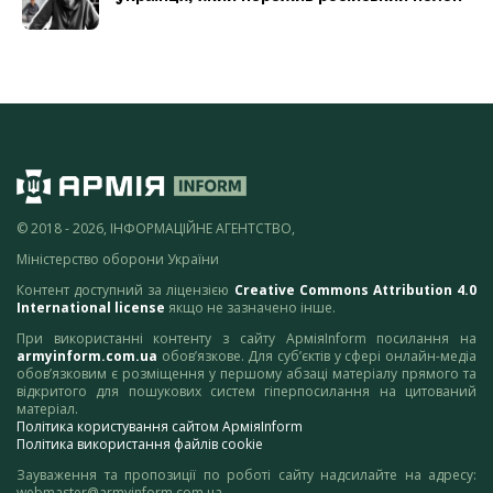
© 2018 - 2026, ІНФОРМАЦІЙНЕ АГЕНТСТВО,
Міністерство оборони України
Контент доступний за ліцензією
Creative Commons Attribution 4.0
International license
якщо не зазначено інше.
При використанні контенту з сайту АрміяInform посилання на
armyinform.com.ua
обов’язкове. Для суб’єктів у сфері онлайн-медіа
обов’язковим є розміщення у першому абзаці матеріалу прямого та
відкритого для пошукових систем гіперпосилання на цитований
матеріал.
Політика користування сайтом АрміяInform
Політика використання файлів cookie
Зауваження та пропозиції по роботі сайту надсилайте на адресу:
webmaster@armyinform.com.ua