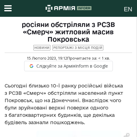
EN
росіяни обстріляли з РСЗВ
«Смерч» житловий масив
Покровська
НОВИНИ
РЕПОРТАЖІ З МІСЦЯ ПОДІЙ
15 Лютого 2023, 19:12
Прочитаєте за:
< 1
хв.
Слідкуйте за АрміяInform в Google
Сьогодні близько 10-ї ранку російські війська
з РСЗВ «Смерч» обстріляли населений пункт
Покровськ, що на Донеччині. Внаслідок чого
були зруйновані верхні поверхи одного
з багатоквартирних будинків, ще декілька
будівель зазнали пошкоджень.