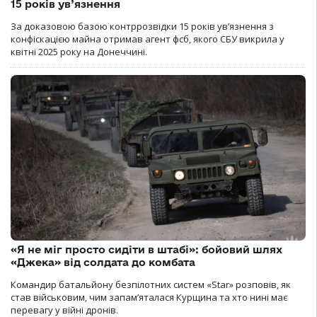
15 років ув’язнення
За доказовою базою контррозвідки 15 років увʼязнення з
конфіскацією майна отримав агент фсб, якого СБУ викрила у
квітні 2025 року на Донеччині.
«Я не міг просто сидіти в штабі»: бойовий шлях
«Джека» від солдата до комбата
Командир батальйону безпілотних систем «Star» розповів, як
став військовим, чим запам’яталася Курщина та хто нині має
перевагу у війні дронів.