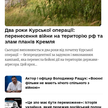
Два роки Курської операції:
перенесення війни на територію рф та
злам планів Кремля
Сьогодні виповнюється два роки від початку Курської
операції — безпрецедентної за задумом і виконанням
кампанії, яка перенесла бойові дії на територію держави-
агресора. Цей крок…
Актор і офіцер Володимир Ращук: «Воєнні
фільми не мають нічого спільного з
війною»
«Це зло має бути переможене»: історія
українця, який пережив російський полон