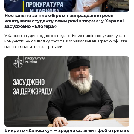
Ностальгія за пломбіром і виправдання росії
коштували студенту семи років тюрми: у Харкові
засуджено «блогера»
У Харкові студент одного з педагогічних вишів популяризував
комуністичну символіку срср та виправдовував агресію рф. Вже
нині він опиниться за ґратами.
Викрито «батюшку» — зрадника: агент фсб отримав