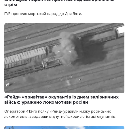
стрім
ГУР провело морський парад до Дня Ялти.
«Рейд» «привітав» окупантів із днем залізничних
військ: уражено локомотиви росіян
Оператори 413-го полку «Рейд» уразили низку російських
локомотивів, завдавши відчутної шкоди логістиці окупантів.