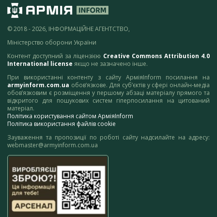
© 2018 - 2026, ІНФОРМАЦІЙНЕ АГЕНТСТВО,
Міністерство оборони України
Контент доступний за ліцензією
Creative Commons Attribution 4.0
International license
якщо не зазначено інше.
При використанні контенту з сайту АрміяInform посилання на
armyinform.com.ua
обов’язкове. Для суб’єктів у сфері онлайн-медіа
обов’язковим є розміщення у першому абзаці матеріалу прямого та
відкритого для пошукових систем гіперпосилання на цитований
матеріал.
Політика користування сайтом АрміяInform
Політика використання файлів cookie
Зауваження та пропозиції по роботі сайту надсилайте на адресу:
webmaster@armyinform.com.ua