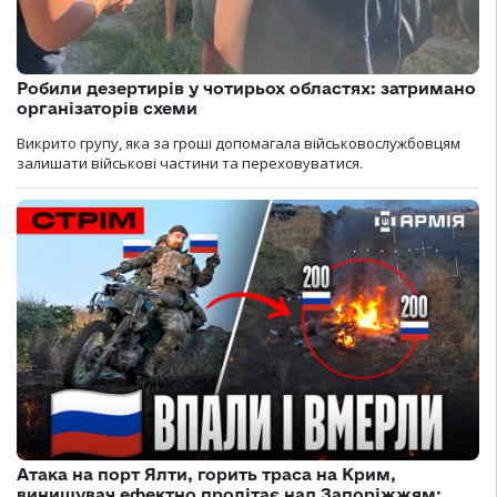
Робили дезертирів у чотирьох областях: затримано
організаторів схеми
Викрито групу, яка за гроші допомагала військовослужбовцям
залишати військові частини та переховуватися.
Атака на порт Ялти, горить траса на Крим,
винищувач ефектно пролітає над Запоріжжям: