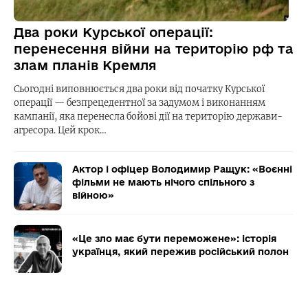
Два роки Курської операції:
перенесення війни на територію рф та
злам планів Кремля
Сьогодні виповнюється два роки від початку Курської
операції — безпрецедентної за задумом і виконанням
кампанії, яка перенесла бойові дії на територію держави-
агресора. Цей крок…
Актор і офіцер Володимир Ращук: «Воєнні
фільми не мають нічого спільного з
війною»
«Це зло має бути переможене»: історія
українця, який пережив російський полон