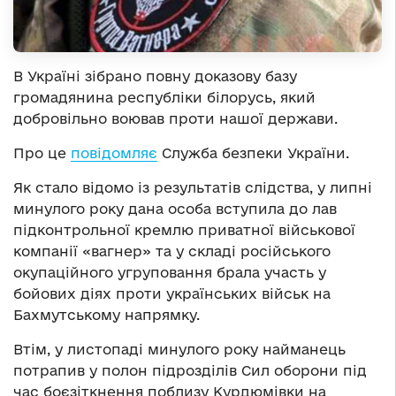
В Україні зібрано повну доказову базу
громадянина республіки білорусь, який
добровільно воював проти нашої держави.
Про це
повідомляє
Служба безпеки України.
Як стало відомо із результатів слідства, у липні
минулого року дана особа вступила до лав
підконтрольної кремлю приватної військової
компанії «вагнер» та у складі російського
окупаційного угруповання брала участь у
бойових діях проти українських військ на
Бахмутському напрямку.
Втім, у листопаді минулого року найманець
потрапив у полон підрозділів Сил оборони під
час боєзіткнення поблизу Курдюмівки на