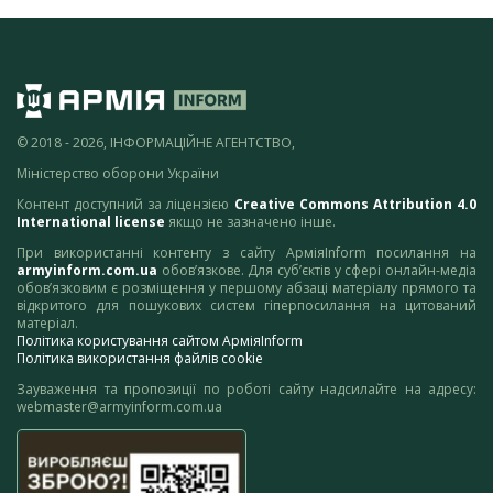
© 2018 - 2026, ІНФОРМАЦІЙНЕ АГЕНТСТВО,
Міністерство оборони України
Контент доступний за ліцензією
Creative Commons Attribution 4.0
International license
якщо не зазначено інше.
При використанні контенту з сайту АрміяInform посилання на
armyinform.com.ua
обов’язкове. Для суб’єктів у сфері онлайн-медіа
обов’язковим є розміщення у першому абзаці матеріалу прямого та
відкритого для пошукових систем гіперпосилання на цитований
матеріал.
Політика користування сайтом АрміяInform
Політика використання файлів cookie
Зауваження та пропозиції по роботі сайту надсилайте на адресу:
webmaster@armyinform.com.ua