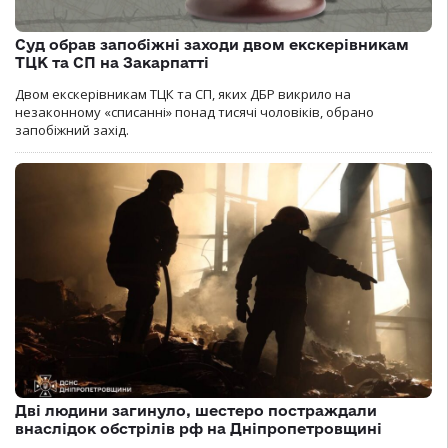
Суд обрав запобіжні заходи двом екскерівникам
ТЦК та СП на Закарпатті
Двом екскерівникам ТЦК та СП, яких ДБР викрило на
незаконному «списанні» понад тисячі чоловіків, обрано
запобіжний захід.
Дві людини загинуло, шестеро постраждали
внаслідок обстрілів рф на Дніпропетровщині