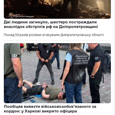
Дві людини загинуло, шестеро постраждали
внаслідок обстрілів рф на Дніпропетровщині
Понад 50 разів росіяни атакували Дніпропетровську області.
Пообіцяв вивезти військовозобов’язаного за
кордон: у Харкові викрито офіцера