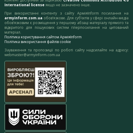
Контент доступний за ліцензією
Creative Commons Attribution 4.0
International license
якщо не зазначено інше.
При використанні контенту з сайту АрміяInform посилання на
armyinform.com.ua
обов’язкове. Для суб’єктів у сфері онлайн-медіа
обов’язковим є розміщення у першому абзаці матеріалу прямого та
відкритого для пошукових систем гіперпосилання на цитований
матеріал.
Політика користування сайтом АрміяInform
Політика використання файлів cookie
Зауваження та пропозиції по роботі сайту надсилайте на адресу:
webmaster@armyinform.com.ua