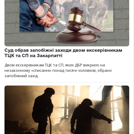
Суд обрав запобіжні заходи двом екскерівникам
ТЦК та СП на Закарпатті
Двом екскерівникам ТЦК та СП, яких ДБР викрило на
незаконному «списанні» понад тисячі чоловіків, обрано
запобіжний захід.