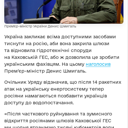
Прем'єр-міністр України Денис Шмигаль
Україна закликає всіма доступними засобами
тиснути на росію, аби вона закрила шлюзи
та відновила гідротехнічні споруди
на Каховській ГЕС, або ж дозволила це зробити
українським фахівцям. На цьому
наголосив
Прем’єр-міністр Денис Шмигаль.
Очільник Уряду відзначив, що після 14 ракетних
атак на українську енергосистему тепер
росіяни намагаються позбавити українців
доступу до водопостачання.
«Після часткового руйнування та зумисного
відкриття росіянами шлюзів Каховської ГЕС
ми щодня втрачаємо тисячі кубометрів води.