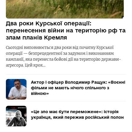
Два роки Курської операції:
перенесення війни на територію рф та
злам планів Кремля
Сьогодні виповнюється два роки від початку Курської
операції — безпрецедентної за задумом і виконанням
кампанії, яка перенесла бойові дії на територію держави-
агресора. Цей крок…
Актор і офіцер Володимир Ращук: «Воєнні
фільми не мають нічого спільного з
війною»
«Це зло має бути переможене»: історія
українця, який пережив російський полон