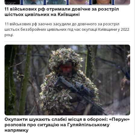
11 військових рф отримали довічне за розстріл
шістьох цивільних на Київщині
11 військових рф заочно засудили до довічного за розстріл
шістьох беззбройних цивільних під час окупації Київщини у 2022
році.
Окупанти шукають слабкі місця в обороні: «Перун»
розповів про ситуацію на Гуляйпільському
напрямку