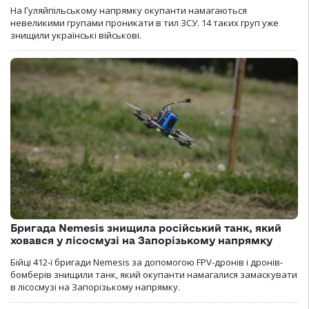
На Гуляйпільському напрямку окупанти намагаються
невеликими групами проникати в тил ЗСУ. 14 таких груп уже
знищили українські військові.
Бригада Nemesis знищила російський танк, який
ховався у лісосмузі на Запорізькому напрямку
Бійці 412-ї бригади Nemesis за допомогою FPV-дронів і дронів-
бомберів знищили танк, який окупанти намагалися замаскувати
в лісосмузі на Запорізькому напрямку.