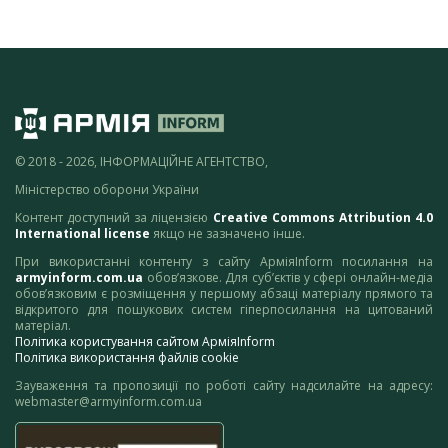
© 2018 - 2026, ІНФОРМАЦІЙНЕ АГЕНТСТВО,
Міністерство оборони України
Контент доступний за ліцензією
Creative Commons Attribution 4.0
International license
якщо не зазначено інше.
При використанні контенту з сайту АрміяInform посилання на
armyinform.com.ua
обов’язкове. Для суб’єктів у сфері онлайн-медіа
обов’язковим є розміщення у першому абзаці матеріалу прямого та
відкритого для пошукових систем гіперпосилання на цитований
матеріал.
Політика користування сайтом АрміяInform
Політика використання файлів cookie
Зауваження та пропозиції по роботі сайту надсилайте на адресу:
webmaster@armyinform.com.ua