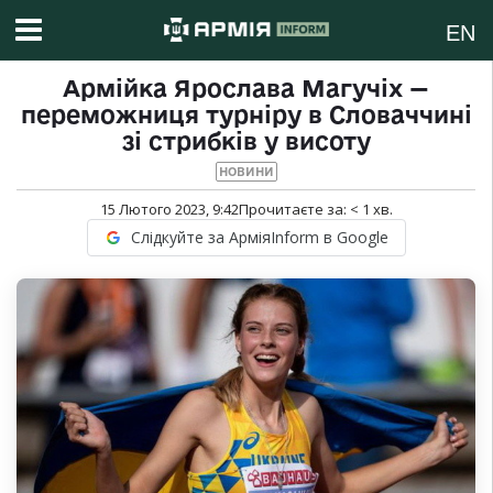
EN
Армійка Ярослава Магучіх —
переможниця турніру в Словаччині
зі стрибків у висоту
НОВИНИ
15 Лютого 2023, 9:42
Прочитаєте за:
< 1
хв.
Слідкуйте за АрміяInform в Google