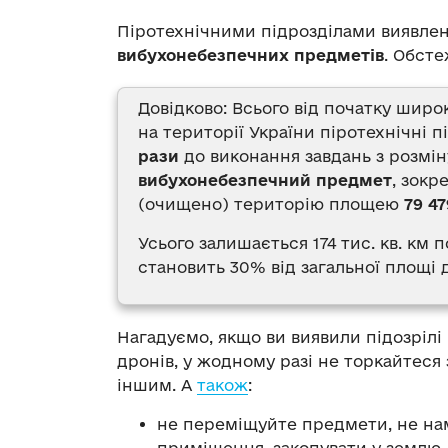
Піротехнічними підрозділами виявле
вибухонебезпечних
предметів
. Обст
Довідково: Всього від початку широ
на території України піротехнічні 
рази
до виконання завдань з розмі
вибухонебезпечний предмет
, зокр
(очищено) територію площею
79 47
Усього залишається 174 тис. кв. км
становить 30% від загальної площі 
Нагадуємо, якщо ви виявили підозрілі
дронів, у жодному разі не торкайтеся
іншим. А
також
:
не переміщуйте предмети, не нам
приміщення, закопувати у землю,