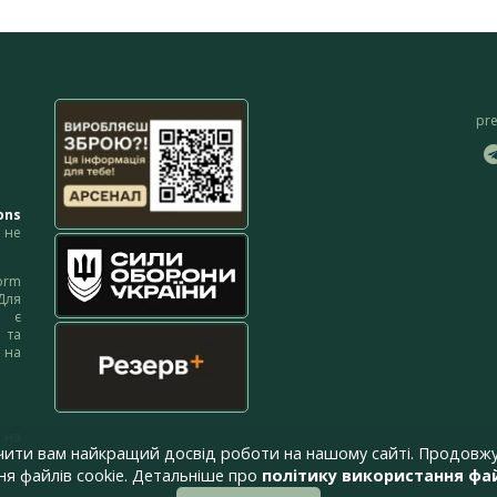
pr
ons
не
orm
Для
м є
 та
 на
 на
чити вам найкращий досвід роботи на нашому сайті. Продовжу
я файлів cookie. Детальніше про
політику використання фай