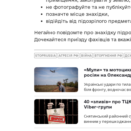
не фотографуйте та не публікуйт
позначте місце знахідки,
відійдіть від підозрілого предмет
Негайно повідомте про знахідку підроз
Дочекайтеся приїзду фахівців та вкажі
STOPRUSSIA
АГРЕСІЯ РФ
ВІЙНА
ВТОРГНЕННЯ РФ
ДС
«Мули» та мотоцикл
росіян на Олексан
Українські удари по тила
біля фронту, водночас в
40 «зливів» про ТЦК
Viber-групи
Снятинський районний су
винним у перешкоджанні 