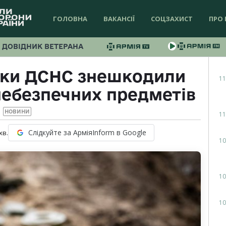
ГОЛОВНА
ВАКАНСІЇ
СОЦЗАХИСТ
ПРО 
ДОВІДНИК ВЕТЕРАНА
ніки ДСНС знешкодили
11
небезпечних предметів
НОВИНИ
11
Слідкуйте за АрміяInform в Google
хв.
10
10
10