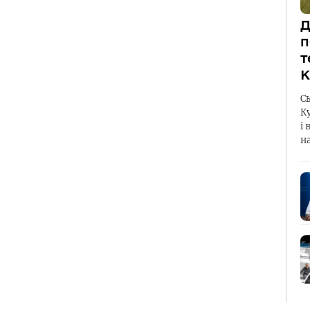
Д
п
т
К
С
К
і 
н