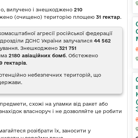
но, вилучено і знешкоджено
210
ежено (очищено) територію площею
31 гектар
.
комасштабної агресії російської федерації
підрозділи ДСНС України залучалися
44 562
нування. Знешкоджено
321 751
ема
2180 авіаційних бомб
. Обстежено
9 гектарів
.
 потенційно небезпечних територій, що
держави.
 предмети, схожі на уламки від ракет або
 знахідок власноруч і не дозволяйте це робити
агайтеся розібрати їх, заносити у
 кидати у водойми тощо,