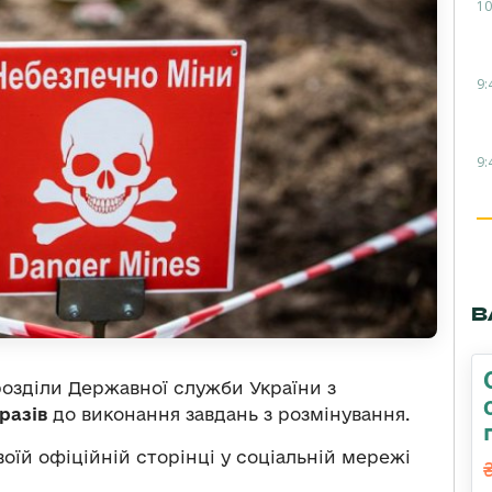
10
9:
9:
В
розділи Державної служби України з
 разів
до виконання завдань з розмінування.
оїй офіційній сторінці у соціальній мережі