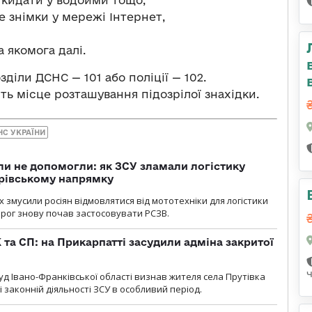
е знімки у мережі Інтернет,
а якомога далі.
діли ДСНС — 101 або поліції — 102.
ть місце розташування підозрілої знахідки.
НС УКРАЇНИ
и не допомогли: як ЗСУ зламали логістику
дрівському напрямку
х змусили росіян відмовлятися від мототехніки для логістики
орог знову почав застосовувати РСЗВ.
 та СП: на Прикарпатті засудили адміна закритої
д Івано-Франківської області визнав жителя села Прутівка
законній діяльності ЗСУ в особливий період.