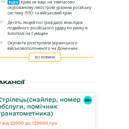
:09
Крим не ваш: на тимчасово
ВІДЕО
окупованому півострові уразили російську
систему ППО та військовий кран
47
Десять людей постраждало внаслідок
подвійного російського удару по ринку в
Білопіллі на Сумщині
46
Окупанти розстріляли українського
військовополоненого на Донеччині
ВСІ НОВИНИ
АКАНСІЇ
Стрілець(снайпер, номер
обслуги, помічник
гранатометника)
від 22000 до 120000 грн