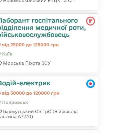
Новомосковський РТЦК та СП
Лаборант госпітального
відділення медичної роти,
військовослужбовець
від 25000 до 125000 грн
Київ
Морська Піхота ЗСУ
Водій-електрик
від 50000 до 120000 грн
Покровськ
Бахмутський ОБ ТрО (Військова
частина А7270)