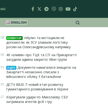
НАС
ENGLISH
:08
«Мули» та мотоцикли не
КОМЕНТАР
допомогли: як ЗСУ зламали логістику
росіян на Олександрівському напрямку
:00
40 «зливів» про ТЦК та СП: на Прикарпатті
засудили адміна закритої Viber-групи
:53
Документи намагалися знищити: на
ВІДЕО
Закарпатті незаконно списали з
військового обліку 3 батальйони
:35
ДСТУ 8820-7: новий етап розвитку
гуманітарного розмінування в Україні
:27
Коригували удари по Миколаєву: СБУ
затримала агентів фсб і гру