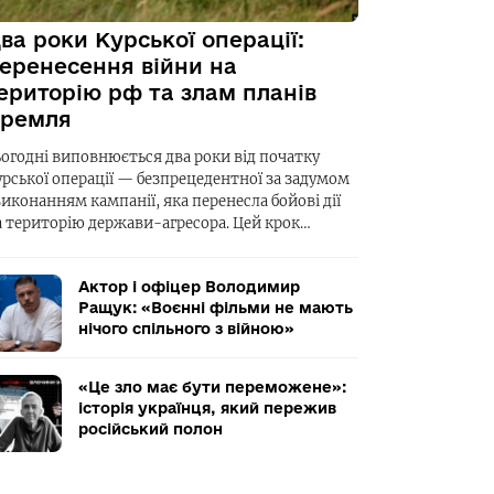
ва роки Курської операції:
еренесення війни на
ериторію рф та злам планів
ремля
ьогодні виповнюється два роки від початку
урської операції — безпрецедентної за задумом
виконанням кампанії, яка перенесла бойові дії
а територію держави-агресора. Цей крок…
Актор і офіцер Володимир
Ращук: «Воєнні фільми не мають
нічого спільного з війною»
«Це зло має бути переможене»:
історія українця, який пережив
російський полон