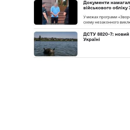
Документи намагали
військового обліку
У межах програми «Зворо
схему незаконного виключ
ДСТУ 8820-7: новий
Україні