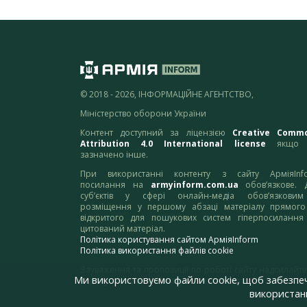
© 2018 - 2026, ІНФОРМАЦІЙНЕ АГЕНТСТВО,
Міністерство оборони України
Контент доступний за ліцензією
Creative Comm
Attribution 4.0 International license
якщо 
зазначено інше.
При використанні контенту з сайту АрміяInf
посилання на
armyinform.com.ua
обов’язкове. 
суб’єктів у сфері онлайн-медіа обов’язкови
розміщення у першому абзаці матеріалу прямого
відкритого для пошукових систем гіперпосилання
цитований матеріал.
Політика користування сайтом АрміяInform
Політика використання файлів cookie
Зауваження та пропозиції по роботі сайту надсилайте
Ми використовуємо файли cookie, щоб забезпе
адресу:
webmaster@armyinform.com.ua
використанн