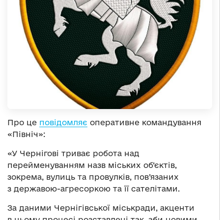
Про це
повідомляє
оперативне командування
«Північ»:
«У Чернігові триває робота над
перейменуванням назв міських об’єктів,
зокрема, вулиць та провулків, пов’язаних
з державою-агресоркою та її сателітами.
За даними Чернігівської міськради, акценти
в цьому процесі розставлені так, аби новими