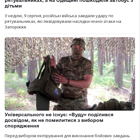
рятувальниках, а на Одещині пошкодили автобус з
дітьми
У неділю, 9 серпня, російські війська завдали удару по
рятувальниках, які ліквідовували наслідки нічної атаки на
Запоріжжя.
Універсального не існує: «Вуду» поділився
досвідом, як не помилитися з вибором
спорядження
Перед вибором екіпірування для виконання бойових завдань