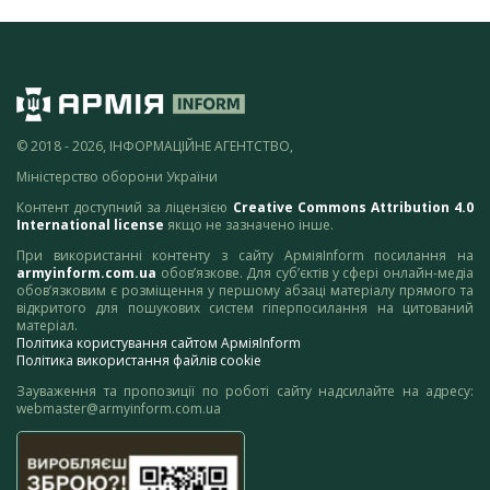
© 2018 - 2026, ІНФОРМАЦІЙНЕ АГЕНТСТВО,
Міністерство оборони України
Контент доступний за ліцензією
Creative Commons Attribution 4.0
International license
якщо не зазначено інше.
При використанні контенту з сайту АрміяInform посилання на
armyinform.com.ua
обов’язкове. Для суб’єктів у сфері онлайн-медіа
обов’язковим є розміщення у першому абзаці матеріалу прямого та
відкритого для пошукових систем гіперпосилання на цитований
матеріал.
Політика користування сайтом АрміяInform
Політика використання файлів cookie
Зауваження та пропозиції по роботі сайту надсилайте на адресу:
webmaster@armyinform.com.ua