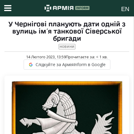
EN
У Чернігові планують дати одній з
вулиць ім′я танкової Сіверської
бригади
НОВИНИ
14 Лютого 2023, 13:59
Прочитаєте за:
< 1
хв.
Слідкуйте за АрміяInform в Google