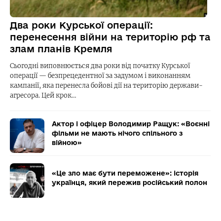
Два роки Курської операції:
перенесення війни на територію рф та
злам планів Кремля
Сьогодні виповнюється два роки від початку Курської
операції — безпрецедентної за задумом і виконанням
кампанії, яка перенесла бойові дії на територію держави-
агресора. Цей крок…
Актор і офіцер Володимир Ращук: «Воєнні
фільми не мають нічого спільного з
війною»
«Це зло має бути переможене»: історія
українця, який пережив російський полон