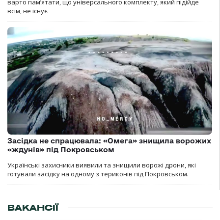
варто пам’ятати, що універсального комплекту, який підійде
всім, не існує.
Засідка не спрацювала: «Омега» знищила ворожих
«ждунів» під Покровськом
Українські захисники виявили та знищили ворожі дрони, які
готували засідку на одному з териконів під Покровськом.
ВАКАНСІЇ