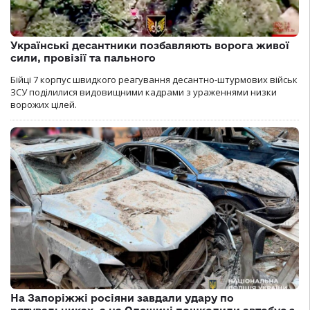
Українські десантники позбавляють ворога живої
сили, провізії та пального
Бійці 7 корпус швидкого реагування десантно-штурмових військ
ЗСУ поділилися видовищними кадрами з ураженнями низки
ворожих цілей.
На Запоріжжі росіяни завдали удару по