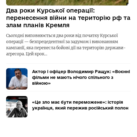
Два роки Курської операції:
перенесення війни на територію рф та
злам планів Кремля
Сьогодні виповнюється два роки від початку Курської
операції — безпрецедентної за задумом і виконанням
кампанії, яка перенесла бойові дії на територію держави-
агресора. Цей крок…
Актор і офіцер Володимир Ращук: «Воєнні
фільми не мають нічого спільного з
війною»
«Це зло має бути переможене»: історія
українця, який пережив російський полон