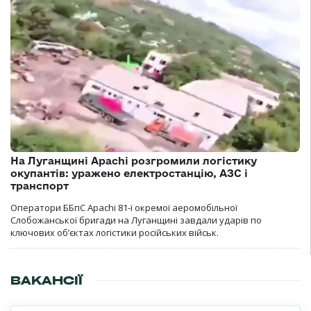
На Луганщині Apachi розгромили логістику
окупантів: уражено електростанцію, АЗС і
транспорт
Оператори ББпС Apachi 81-ї окремої аеромобільної
Слобожанської бригади на Луганщині завдали ударів по
ключових об’єктах логістики російських військ.
ВАКАНСІЇ