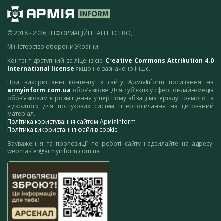
© 2018 - 2026, ІНФОРМАЦІЙНЕ АГЕНТСТВО,
Міністерство оборони України
Контент доступний за ліцензією
Creative Commons Attribution 4.0
International license
якщо не зазначено інше.
При використанні контенту з сайту АрміяInform посилання на
armyinform.com.ua
обов’язкове. Для суб’єктів у сфері онлайн-медіа
обов’язковим є розміщення у першому абзаці матеріалу прямого та
відкритого для пошукових систем гіперпосилання на цитований
матеріал.
Політика користування сайтом АрміяInform
Політика використання файлів cookie
Зауваження та пропозиції по роботі сайту надсилайте на адресу:
webmaster@armyinform.com.ua