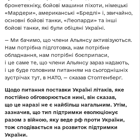
бронетехніку, бойові машини піхоти, німецькі
«Мардери», американські «Бредлі» і, звичайно,
основні бойові танки, «Леопарди» та інші
бойові танки, які були обіцяні Україні.
— Ми бачимо, що члени Альянсу активізуються.
Нам потрібна підготовка, нам потрібне
обладнання, нам потрібні боєприпаси,
і це саме те, що члени Альянсу зараз надають,
і це буде головним питанням на сьогоднішніх
зустрічах тут, в НАТО, — сказав Столтенберг.
Щодо питання поставки Україні літаків, яке
постійно обговорюється нині, він сказав,
що це наразі не є найбільш нагальним. Утім,
зазначив, що тип підтримки еволюціонує
разом з війною, яку веде рф проти України,
тож сподівається на розвиток підтримки
України.