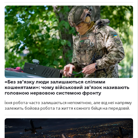
«Без зв’язку люди залишаються сліпими
кошенятами»: чому військовий зв’язок називають
головною нервовою системою фронту
Їхня робота часто залишається непомітною, але від неї напряму
залежить бойова робота та життя кожного бійця на передовій.