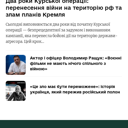
Два роки Курської операції:
перенесення війни на територію рф та
злам планів Кремля
Сьогодні виповнюється два роки від початку Курської
операції — безпрецедентної за задумом і виконанням
кампанії, яка перенесла бойові дії на територію держави-
агресора. Цей крок…
Актор і офіцер Володимир Ращук: «Воєнні
фільми не мають нічого спільного з
війною»
«Це зло має бути переможене»: історія
українця, який пережив російський полон