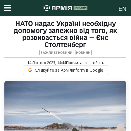
EN
НАТО надає Україні необхідну
допомогу залежно від того, як
розвивається війна — Єнс
Столтенберг
ВАЖЛИВІ НОВИНИ
НОВИНИ
14 Лютого 2023, 14:44
Прочитаєте за:
3
хв.
Слідкуйте за АрміяInform в Google