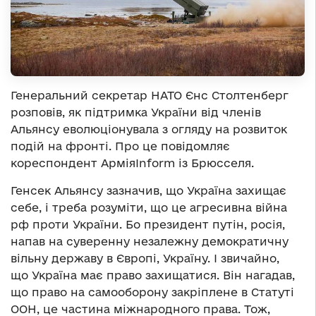
Генеральний секретар НАТО Єнс Столтенберг
розповів, як підтримка України від членів
Альянсу еволюціонувала з огляду на розвиток
подій на фронті. Про це повідомляє
кореспондент АрміяІnform із Брюсселя.
Генсек Альянсу зазначив, що Україна захищає
себе, і треба розуміти, що це агресивна війна
рф проти України. Бо президент путін, росія,
напав на суверенну незалежну демократичну
вільну державу в Європі, Україну. І звичайно,
що Україна має право захищатися. Він нагадав,
що право на самооборону закріплене в Статуті
ООН, це частина міжнародного права. Тож,