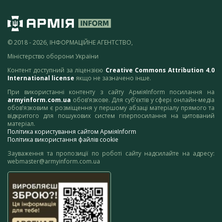
© 2018 - 2026, ІНФОРМАЦІЙНЕ АГЕНТСТВО,
Міністерство оборони України
Контент доступний за ліцензією
Creative Commons Attribution 4.0
International license
якщо не зазначено інше.
При використанні контенту з сайту АрміяInform посилання на
armyinform.com.ua
обов’язкове. Для суб’єктів у сфері онлайн-медіа
обов’язковим є розміщення у першому абзаці матеріалу прямого та
відкритого для пошукових систем гіперпосилання на цитований
матеріал.
Політика користування сайтом АрміяInform
Політика використання файлів cookie
Зауваження та пропозиції по роботі сайту надсилайте на адресу:
webmaster@armyinform.com.ua