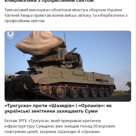
кібербезпеки з професійним святом
Тимчасовий виконувач обов’язків міністра оборони України
Євгеній Хмара привітав воїнів військ зв’язку та кібербезпеки з
професійним святом.
«Тунгуска» проти «Шахедів» і «Орланів»: як
українські зенітники захищають Суми
Екіпаж ЗРГК «Тунгуска», який прикриває критичну
інфраструктуру Сумщини, вже знищив понад 30 ворожих
повітряних цілей, зокрема «Шахеди» й «Орлани».