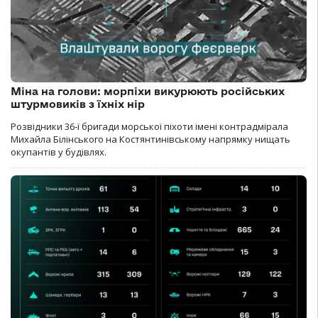
Міна на голови: морпіхи викурюють російських
штурмовиків з їхніх нір
Розвідники 36-ї бригади морської піхоти імені контрадмірала
Михайла Білінського на Костянтинівському напрямку нищать
окупантів у будівлях.