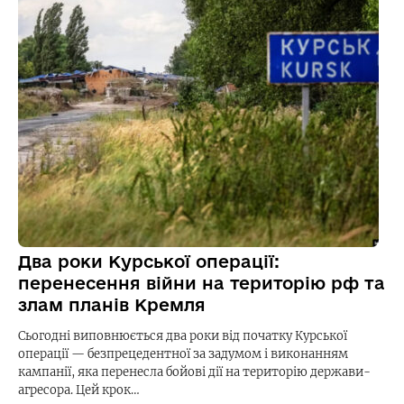
Два роки Курської операції:
перенесення війни на територію рф та
злам планів Кремля
Сьогодні виповнюється два роки від початку Курської
операції — безпрецедентної за задумом і виконанням
кампанії, яка перенесла бойові дії на територію держави-
агресора. Цей крок…