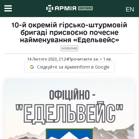
EN
10-й окремій гірсько-штурмовій
бригаді присвоєно почесне
найменування «Едельвейс»
НОВИНИ
14 Лютого 2023, 21:24
Прочитаєте за:
< 1
хв.
Слідкуйте за АрміяInform в Google