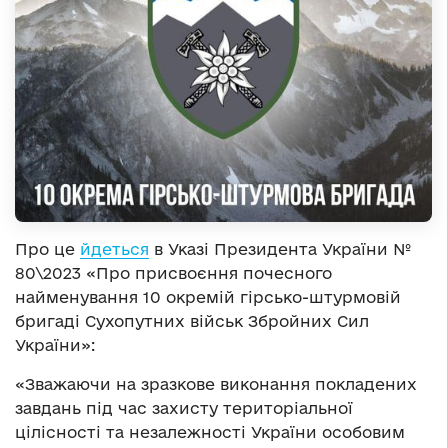
Про це
йдеться
в Указі Президента України №
80\2023 «Про присвоєння почесного
найменування 10 окремій гірсько-штурмовій
бригаді Сухопутних військ Збройних Сил
України»:
«Зважаючи на зразкове виконання покладених
завдань під час захисту територіальної
цілісності та незалежності України особовим