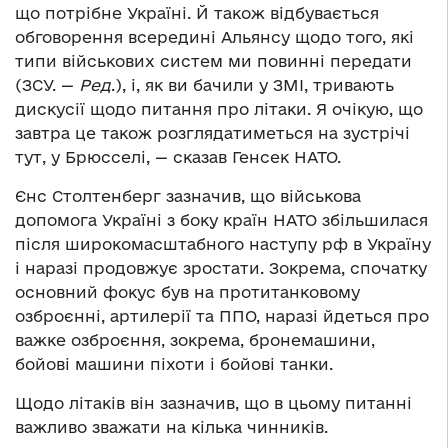
що потрібне Україні. Й також відбувається
обговорення всередині Альянсу щодо того, які
типи військових систем ми повинні передати
(ЗСУ. —
Ред
.), і, як ви бачили у ЗМІ, тривають
дискусії щодо питання про літаки. Я очікую, що
завтра це також розглядатиметься на зустрічі
тут, у Брюсселі, — сказав Генсек НАТО.
Єнс Столтенберг зазначив, що військова
допомога Україні з боку країн НАТО збільшилася
після широкомасштабного наступу рф в Україну
і наразі продовжує зростати. Зокрема, спочатку
основний фокус був на протитанковому
озброєнні, артилерії та ППО, наразі йдеться про
важке озброєння, зокрема, бронемашини,
бойові машини піхоти і бойові танки.
Щодо літаків він зазначив, що в цьому питанні
важливо зважати на кілька чинників.