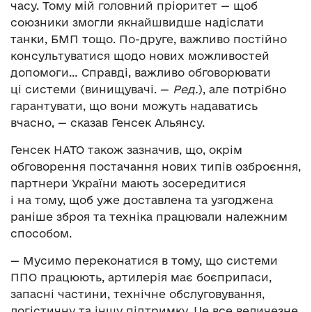
часу. Тому мій головний пріоритет — щоб
союзники змогли якнайшвидше надіслати
танки, БМП тощо. По-друге, важливо постійно
консультуватися щодо нових можливостей
допомоги… Справді, важливо обговорювати
ці системи (винищувачі. —
Ред.
), але потрібно
гарантувати, що вони можуть надаватись
вчасно, — сказав Генсек Альянсу.
Генсек НАТО також зазначив, що, окрім
обговорення постачання нових типів озброєння,
партнери України мають зосередитися
і на тому, щоб уже доставлена та узгоджена
раніше зброя та техніка працювали належним
способом.
— Мусимо переконатися в тому, що системи
ППО працюють, артилерія має боєприпаси,
запасні частини, технічне обслуговування,
логістичну та іншу підтримку. Це все величезне