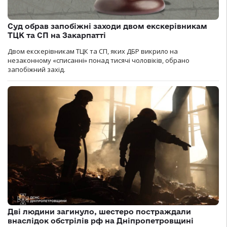
Суд обрав запобіжні заходи двом екскерівникам
ТЦК та СП на Закарпатті
Двом екскерівникам ТЦК та СП, яких ДБР викрило на
незаконному «списанні» понад тисячі чоловіків, обрано
запобіжний захід.
Дві людини загинуло, шестеро постраждали
внаслідок обстрілів рф на Дніпропетровщині