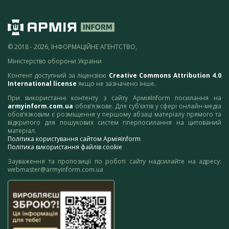
© 2018 - 2026, ІНФОРМАЦІЙНЕ АГЕНТСТВО,
Міністерство оборони України
Контент доступний за ліцензією
Creative Commons Attribution 4.0
International license
якщо не зазначено інше.
При використанні контенту з сайту АрміяInform посилання на
armyinform.com.ua
обов’язкове. Для суб’єктів у сфері онлайн-медіа
обов’язковим є розміщення у першому абзаці матеріалу прямого та
відкритого для пошукових систем гіперпосилання на цитований
матеріал.
Політика користування сайтом АрміяInform
Політика використання файлів cookie
Зауваження та пропозиції по роботі сайту надсилайте на адресу:
webmaster@armyinform.com.ua