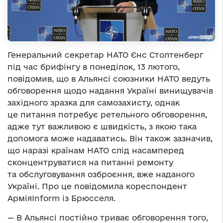
Генеральний секретар НАТО Єнс Столтенберг
під час брифінгу в понеділок, 13 лютого,
повідомив, що в Альянсі союзники НАТО ведуть
обговорення щодо надання Україні винищувачів
західного зразка для самозахисту, однак
це питання потребує ретельного обговорення,
адже тут важливою є швидкість, з якою така
допомога може надаватись. Він також зазначив,
що наразі країнам НАТО слід насамперед
сконцентруватися на питанні ремонту
та обслуговування озброєння, вже наданого
Україні. Про це повідомила кореспондент
АрміяInform із Брюсселя.
— В Альянсі постійно триває обговорення того,