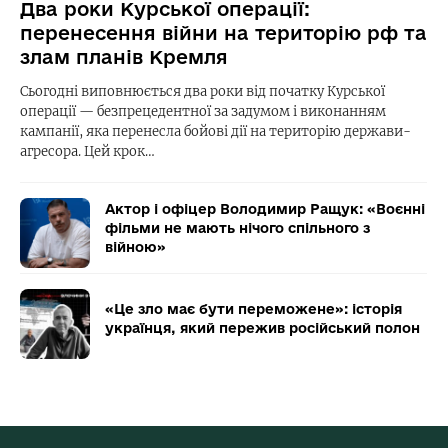
Два роки Курської операції:
перенесення війни на територію рф та
злам планів Кремля
Сьогодні виповнюється два роки від початку Курської
операції — безпрецедентної за задумом і виконанням
кампанії, яка перенесла бойові дії на територію держави-
агресора. Цей крок…
Актор і офіцер Володимир Ращук: «Воєнні
фільми не мають нічого спільного з
війною»
«Це зло має бути переможене»: історія
українця, який пережив російський полон