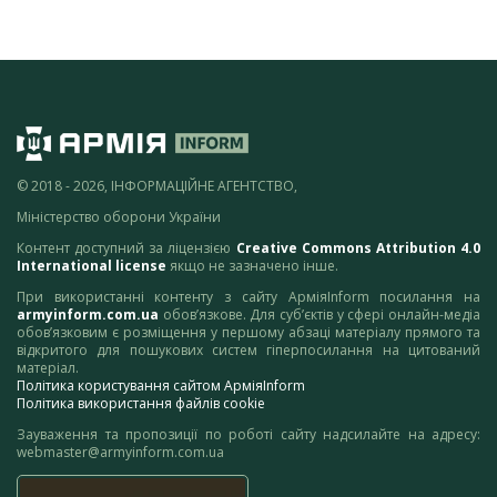
© 2018 - 2026, ІНФОРМАЦІЙНЕ АГЕНТСТВО,
Міністерство оборони України
Контент доступний за ліцензією
Creative Commons Attribution 4.0
International license
якщо не зазначено інше.
При використанні контенту з сайту АрміяInform посилання на
armyinform.com.ua
обов’язкове. Для суб’єктів у сфері онлайн-медіа
обов’язковим є розміщення у першому абзаці матеріалу прямого та
відкритого для пошукових систем гіперпосилання на цитований
матеріал.
Політика користування сайтом АрміяInform
Політика використання файлів cookie
Зауваження та пропозиції по роботі сайту надсилайте на адресу:
webmaster@armyinform.com.ua