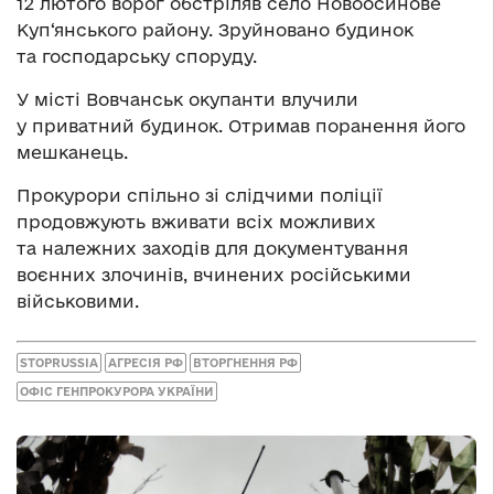
12 лютого ворог обстріляв село Новоосинове
Куп‘янського району. Зруйновано будинок
та господарську споруду.
У місті Вовчанськ окупанти влучили
у приватний будинок. Отримав поранення його
мешканець.
Прокурори спільно зі слідчими поліції
продовжують вживати всіх можливих
та належних заходів для документування
воєнних злочинів, вчинених російськими
військовими.
STOPRUSSIA
АГРЕСІЯ РФ
ВТОРГНЕННЯ РФ
ОФІС ГЕНПРОКУРОРА УКРАЇНИ