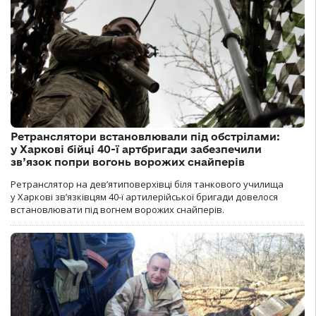
Ретранслятори встановлювали під обстрілами:
у Харкові бійці 40-ї артбригади забезпечили
зв’язок попри вогонь ворожих снайперів
Ретранслятор на дев’ятиповерхівці біля танкового училища
у Харкові зв’язківцям 40-ї артилерійської бригади довелося
встановлювати під вогнем ворожих снайперів.