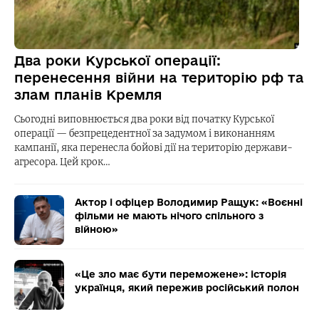
Два роки Курської операції:
перенесення війни на територію рф та
злам планів Кремля
Сьогодні виповнюється два роки від початку Курської
операції — безпрецедентної за задумом і виконанням
кампанії, яка перенесла бойові дії на територію держави-
агресора. Цей крок…
Актор і офіцер Володимир Ращук: «Воєнні
фільми не мають нічого спільного з
війною»
«Це зло має бути переможене»: історія
українця, який пережив російський полон