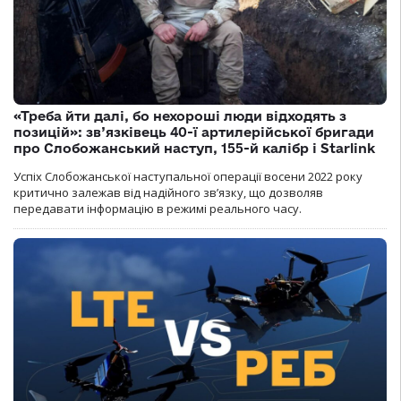
«Треба йти далі, бо нехороші люди відходять з
позицій»: зв’язківець 40-ї артилерійської бригади
про Слобожанський наступ, 155-й калібр і Starlink
Успіх Слобожанської наступальної операції восени 2022 року
критично залежав від надійного зв’язку, що дозволяв
передавати інформацію в режимі реального часу.