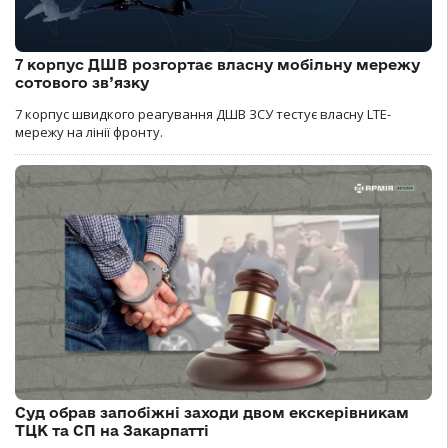
7 корпус ДШВ розгортає власну мобільну мережу
сотового зв’язку
7 корпус швидкого реагування ДШВ ЗСУ тестує власну LTE-
мережу на лінії фронту.
Суд обрав запобіжні заходи двом екскерівникам
ТЦК та СП на Закарпатті