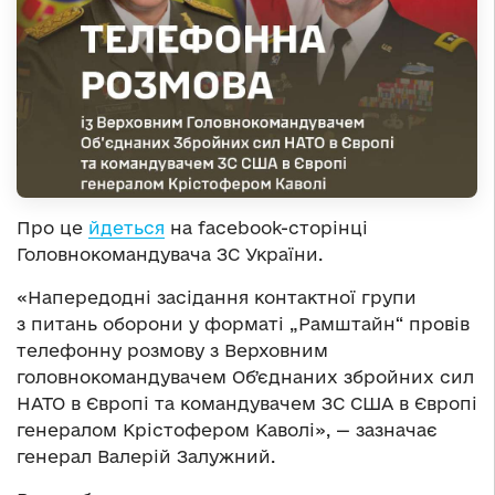
Про це
йдеться
на facebook-сторінці
Головнокомандувача ЗС України.
«Напередодні засідання контактної групи
з питань оборони у форматі „Рамштайн“ провів
телефонну розмову з Верховним
головнокомандувачем Обʼєднаних збройних сил
НАТО в Європі та командувачем ЗС США в Європі
генералом Крістофером Каволі», — зазначає
генерал Валерій Залужний.