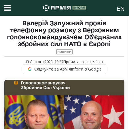
EN
Валерій Залужний провів
телефонну розмову з Верховним
головнокомандувачем Обʼєднаних
збройних сил НАТО в Європі
НОВИНИ
13 Лютого 2023, 19:27
Прочитаєте за:
< 1
хв.
Слідкуйте за АрміяInform в Google