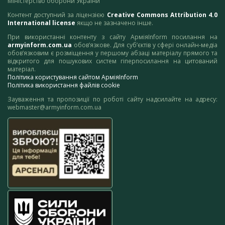
Міністерство оборони України
Контент доступний за ліцензією
Creative Commons Attribution 4.0
International license
якщо не зазначено інше.
При використанні контенту з сайту АрміяInform посилання на
armyinform.com.ua
обов’язкове. Для суб’єктів у сфері онлайн-медіа
обов’язковим є розміщення у першому абзаці матеріалу прямого та
відкритого для пошукових систем гіперпосилання на цитований
матеріал.
Політика користування сайтом АрміяInform
Політика використання файлів cookie
Зауваження та пропозиції по роботі сайту надсилайте на адресу:
webmaster@armyinform.com.ua