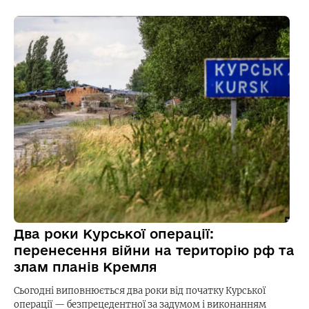
Два роки Курської операції:
перенесення війни на територію рф та
злам планів Кремля
Сьогодні виповнюється два роки від початку Курської
операції — безпрецедентної за задумом і виконанням