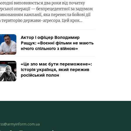
ьогодні виповнюється два роки від початку
урської операції — безпрецедентної за задумом
виконанням кампанії, яка перенесла бойові дії
а територію держави-агресора. Цей крок…
Актор і офіцер Володимир
Ращук: «Воєнні фільми не мають
нічого спільного з війною»
«Це зло має бути переможене»:
історія українця, який пережив
російський полон
ess@armyinform.com.ua