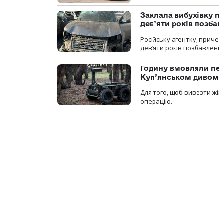
Заклала вибухівку п
дев’яти років позба
Російську агентку, приче
дев’яти років позбавленн
Годину вмовляли пер
Куп’янськом дивом
Для того, щоб вивезти жі
операцію.