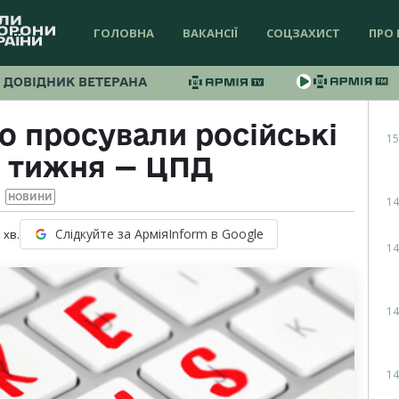
ГОЛОВНА
ВАКАНСІЇ
СОЦЗАХИСТ
ПРО 
ДОВІДНИК ВЕТЕРАНА
о просували російські
15
о тижня — ЦПД
НОВИНИ
14
Слідкуйте за АрміяInform в Google
1
хв.
14
14
14