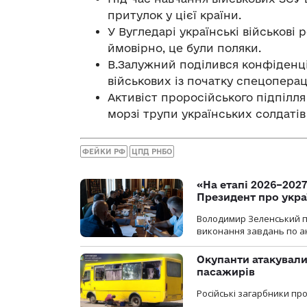
притулок у цієї країни.
У Вугледарі українські військові 
ймовірно, це були поляки.
В.Залужний поділився конфіденц
військових із початку спецопераці
Активіст проросійського підпілля
морзі трупи українських солдатів
ФЕЙКИ РФ
ЦПД РНБО
«На етапі 2026–2027
Президент про укра
Володимир Зеленський пр
виконання завдань по ан
Окупанти атакували
пасажирів
Російські загарбники п