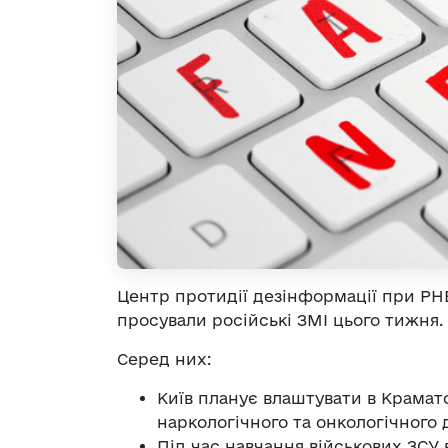
Центр протидії дезінформації при Р
просували російські ЗМІ цього тижня.
Серед них:
Київ планує влаштувати в Крамат
наркологічного та онкологічного 
Під час навчання військових ЗСУ 