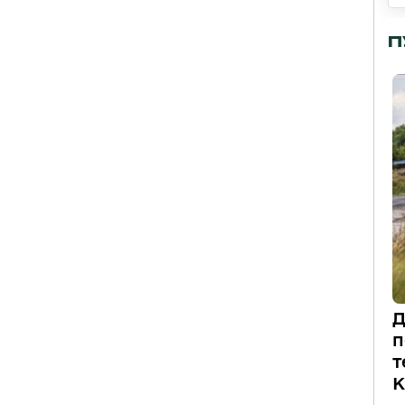
П
Д
п
т
К