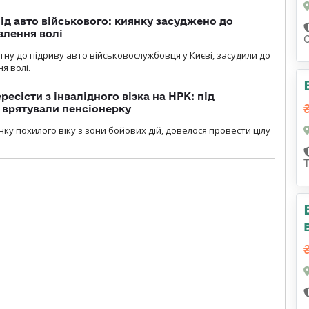
ід авто військового: киянку засуджено до
влення волі
тну до підриву авто військовослужбовця у Києві, засудили до
я волі.
есісти з інвалідного візка на НРК: під
 врятували пенсіонерку
нку похилого віку з зони бойових дій, довелося провести цілу