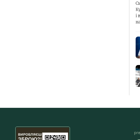
С
К
і 
н
pr