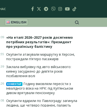
НАС
ENGLISH
:09
«На етапі 2026–2027 років досягнемо
потрібних результатів»: Президент
про українську балістику
:55
Окупанти атакували маршрутку в Херсоні,
постраждали п’ятеро пасажирів
:39
Заклала вибухівку під авто військового:
киянку засуджено до дев’яти років
позбавлення волі
:26
Годину вмовляли пересісти з
КОМЕНТАР
інвалідного візка на НРК: під Куп’янськом
дивом врятували пенсіонерку
:08
Окупанти вдарили по Павлограду: загинула
людина, ще четверо поранені, палають