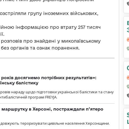
розстріляли групу іноземних військових,
ійною інформацією про втрату 257 тисяч
ї.
 розповів про знайдені у миколаївському
 без органів та ознак поранення.
 років досягнемо потрібних результатів»:
їнську балістику
овів нараду щодо підготовки української балістики та стану
тибалістичній програмі FREYJA.
 маршрутку в Херсоні, постраждали п’ятеро
родовжують тероризувати цивільне населення Херсонщини.