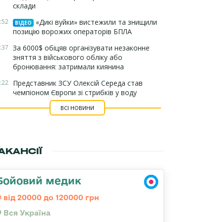
склади
:52
«Дикі вуйки» вистежили та знищили
ВІДЕО
позицію ворожих операторів БПЛА
:37
За 6000$ обіцяв організувати незаконне
зняття з військового обліку або
бронювання: затримали киянина
:22
Представник ЗСУ Олексій Середа став
чемпіоном Європи зі стрибків у воду
ВСІ НОВИНИ
АКАНСІЇ
Бойовий медик
від 20000 до 120000 грн
Вся Україна