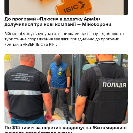
До програми «Плюси» в додатку Армія+
долучилися три нові компанії — Міноборони
Військові можуть купувати зі знижками одяг і взуття, зброю та
туристичне спорядження завдяки приєднанню до програми
компаній ARBER, ІБІС та RIFT.
По $15 тисяч за перетин кордону: на Житомирщині
викрито організатора схеми