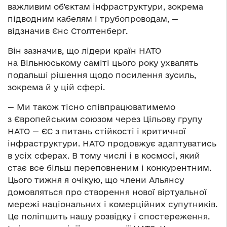
важливим об’єктам інфраструктури, зокрема
підводним кабелям і трубопроводам, —
відзначив Єнс Столтенберг.
Він зазначив, що лідери країн НАТО
на Вільнюському саміті цього року ухвалять
подальші рішення щодо посилення зусиль,
зокрема й у цій сфері.
— Ми також тісно співпрацюватимемо
з Європейським союзом через Цільову групу
НАТО — ЄС з питань стійкості і критичної
інфраструктури. НАТО продовжує адаптуватись
в усіх сферах. В тому числі і в космосі, який
стає все більш переповненим і конкурентним.
Цього тижня я очікую, що члени Альянсу
домовляться про створення нової віртуальної
мережі національних і комерційних супутників.
Це поліпшить нашу розвідку і спостереження.