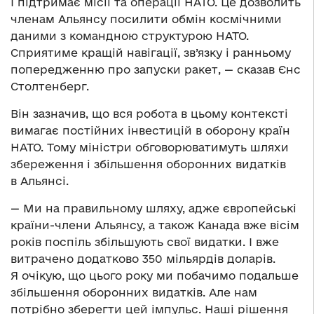
І підтримає місії та операції НАТО. Це дозволить
членам Альянсу посилити обмін космічними
даними з командною структурою НАТО.
Сприятиме кращій навігації, зв’язку і ранньому
попередженню про запуски ракет, — сказав Єнс
Столтенберг.
Він зазначив, що вся робота в цьому контексті
вимагає постійних інвестицій в оборону країн
НАТО. Тому міністри обговорюватимуть шляхи
збереження і збільшення оборонних видатків
в Альянсі.
— Ми на правильному шляху, адже європейські
країни-члени Альянсу, а також Канада вже вісім
років поспіль збільшують свої видатки. І вже
витрачено додатково 350 мільярдів доларів.
Я очікую, що цього року ми побачимо подальше
збільшення оборонних видатків. Але нам
потрібно зберегти цей імпульс. Наші рішення