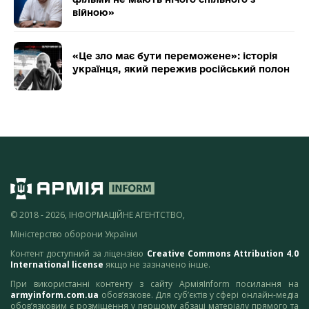
війною»
«Це зло має бути переможене»: історія
українця, який пережив російський полон
© 2018 - 2026, ІНФОРМАЦІЙНЕ АГЕНТСТВО,
Міністерство оборони України
Контент доступний за ліцензією
Creative Commons Attribution 4.0
International license
якщо не зазначено інше.
При використанні контенту з сайту АрміяInform посилання на
armyinform.com.ua
обов’язкове. Для суб’єктів у сфері онлайн-медіа
обов’язковим є розміщення у першому абзаці матеріалу прямого та