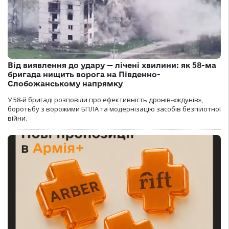
Від виявлення до удару — лічені хвилини: як 58-ма
бригада нищить ворога на Південно-
Слобожанському напрямку
У 58-й бригаді розповіли про ефективність дронів-«ждунів»,
боротьбу з ворожими БПЛА та модернізацію засобів безпілотної
війни.