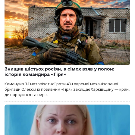
Знищив шістьох росіян, а сімох взяв у полон:
історія командира «Гіря»
Командир 3-ї мотопіхотної роти 43-ї окремої механізованої
бригади Олексій із позивним «Гіря» захищає Харківщину — край,
де народився та виріс.