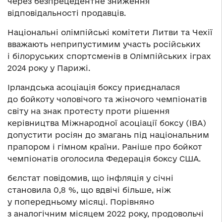
через безпрецедентне зниження
відповідальності продавців.
Національні олімпійські комітети Литви та Чехії
вважають неприпустимим участь російських
і білоруських спортсменів в Олімпійських іграх
2024 року у Парижі.
Ірландська асоціація боксу приєдналася
до бойкоту чоловічого та жіночого чемпіонатів
світу на знак протесту проти рішення
керівництва Міжнародної асоціації боксу (IBA)
допустити росіян до змагань під національним
прапором і гімном країни. Раніше про бойкот
чемпіонатів оголосила Федерація боксу США.
бєлстат повідомив, що інфляція у січні
становила 0,8 %, що вдвічі більше, ніж
у попередньому місяці. Порівняно
з аналогічним місяцем 2022 року, продовольчі