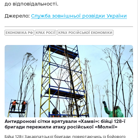
до відповідальності.
Джерело:
Служба зовнішньої розвідки України
ЕКОНОМІКА РФ
КРАХ РОСІЇ
КРАХ РОСІЙСЬКОЇ ЕКОНОМІКИ
Антидронові сітки врятували «Хамві»: бійці 128-ї
бригади пережили атаку російської «Молнії»
Бійці 128-ї Закарпатської бригади, повертаючись із бойового