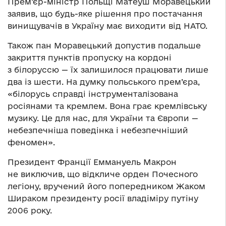
Прем’єр-міністр Польщі Матеуш Моравецький
заявив, що будь-яке рішення про постачання
винищувачів в Україну має виходити від НАТО.
Також пан Моравецький допустив подальше
закриття пунктів пропуску на кордоні
з білоруссю — їх залишилося працювати лише
два із шести. На думку польського прем’єра,
«білорусь справді інструменталізована
росіянами та кремлем. Вона грає кремлівську
музику. Це для нас, для України та Європи —
небезпечніша поведінка і небезпечніший
феномен».
Президент Франції Еммануель Макрон
не виключив, що відкличе орден Почесного
легіону, вручений його попередником Жаком
Шираком президенту росії владіміру путіну
2006 року.