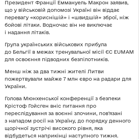
Президент Франції Еммануель Макрон заявив,
що у військовій допомозі Україні він віддає
перевагу «кориснішій» і «швидшій» зброї, ніж
бойові літаки. Водночас він не виключає
і надання літаків.
Група українських військових прибула
до Бельгії в межах тренувальної місії ЄС EUMAM
для освоєння підводних безпілотників.
Менш ніж за два тижні жителі Литви
пожертвували майже 7 млн євро на радари для
України.
Голова Мюнхенської конференції з безпеки
Крістоф Гойсген вніс питання про
переслідування за воєнні злочини, пов’язані
з нападом росії на Україну, до порядку денного
щорічної зустрічі високого рівня, яка
відбудеться наприкінці наступного тижня.