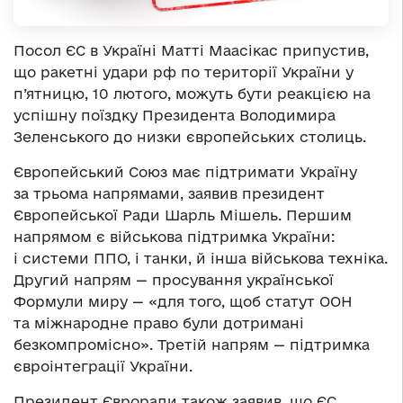
Посол ЄС в Україні Матті Маасікас припустив,
що ракетні удари рф по території України у
п’ятницю, 10 лютого, можуть бути реакцією на
успішну поїздку Президента Володимира
Зеленського до низки європейських столиць.
Європейський Союз має підтримати Україну
за трьома напрямами, заявив президент
Європейської Ради Шарль Мішель. Першим
напрямом є військова підтримка України:
і системи ППО, і танки, й інша військова техніка.
Другий напрям — просування української
Формули миру — «для того, щоб статут ООН
та міжнародне право були дотримані
безкомпромісно». Третій напрям — підтримка
євроінтеграції України.
Президент Євроради також заявив, що ЄС