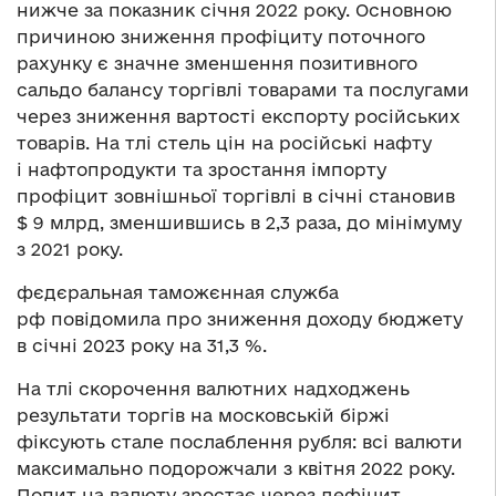
нижче за показник січня 2022 року. Основною
причиною зниження профіциту поточного
рахунку є значне зменшення позитивного
сальдо балансу торгівлі товарами та послугами
через зниження вартості експорту російських
товарів. На тлі стель цін на російські нафту
і нафтопродукти та зростання імпорту
профіцит зовнішньої торгівлі в січні становив
$ 9 млрд, зменшившись в 2,3 раза, до мінімуму
з 2021 року.
фєдєральная таможєнная служба
рф повідомила про зниження доходу бюджету
в січні 2023 року на 31,3 %.
На тлі скорочення валютних надходжень
результати торгів на московській біржі
фіксують стале послаблення рубля: всі валюти
максимально подорожчали з квітня 2022 року.
Попит на валюту зростає через дефіцит