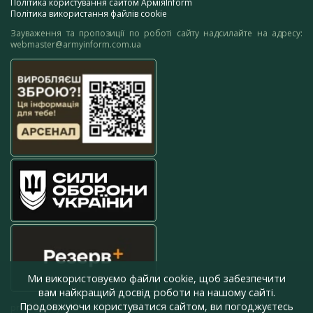
Політика користування сайтом АрміяInform
Політика використання файлів cookie
Зауваження та пропозиції по роботі сайту надсилайте на адресу:
webmaster@armyinform.com.ua
Ми використовуємо файли cookie, щоб забезпечити
вам найкращий досвід роботи на нашому сайті.
Продовжуючи користуватися сайтом, ви погоджуєтесь
press@armyinform.com.ua