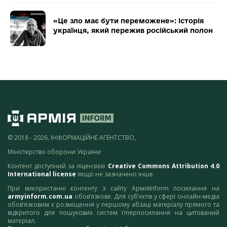
«Це зло має бути переможене»: історія
українця, який пережив російський полон
© 2018 - 2026, ІНФОРМАЦІЙНЕ АГЕНТСТВО,
Міністерство оборони України
Контент доступний за ліцензією
Creative Commons Attribution 4.0
International license
якщо не зазначено інше.
При використанні контенту з сайту АрміяInform посилання на
armyinform.com.ua
обов’язкове. Для суб’єктів у сфері онлайн-медіа
обов’язковим є розміщення у першому абзаці матеріалу прямого та
відкритого для пошукових систем гіперпосилання на цитований
матеріал.