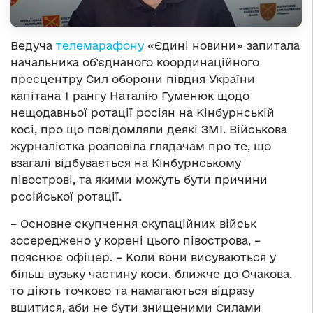
Ведуча
телемарафону
«Єдині новини» запитала
начальника об’єднаного координаційного
пресцентру Сил оборони півдня України
капітана 1 рангу Наталію Гуменюк щодо
нещодавньої ротації росіян на Кінбурнській
косі, про що повідомляли деякі ЗМІ. Військова
журналістка розповіла глядачам про те, що
взагалі відбувається на Кінбурнському
півострові, та якими можуть бути причини
російської ротації.
– Основне скупчення окупаційних військ
зосереджено у корені цього півострова, –
пояснює офіцер. – Коли вони висуваються у
більш вузьку частину коси, ближче до Очакова,
то діють точково та намагаються відразу
вшитися, аби не бути знищеними Силами