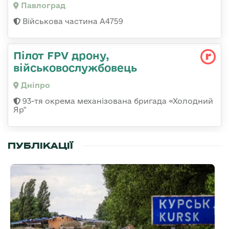
Павлоград
Військова частина А4759
Пілот FPV дрону,
військовослужбовець
Дніпро
93-тя окрема механізована бригада «Холодний
Яр"
ПУБЛІКАЦІЇ