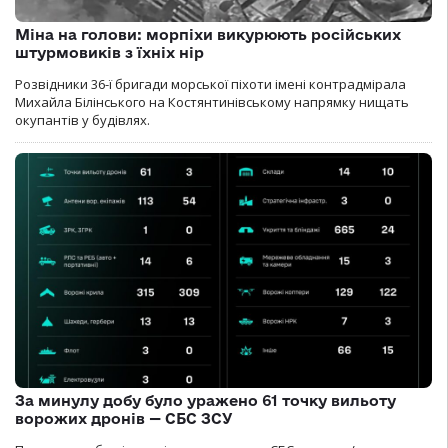
Міна на голови: морпіхи викурюють російських
штурмовиків з їхніх нір
Розвідники 36-ї бригади морської піхоти імені контрадмірала
Михайла Білінського на Костянтинівському напрямку нищать
окупантів у будівлях.
За минулу добу було уражено 61 точку вильоту
ворожих дронів — СБС ЗСУ