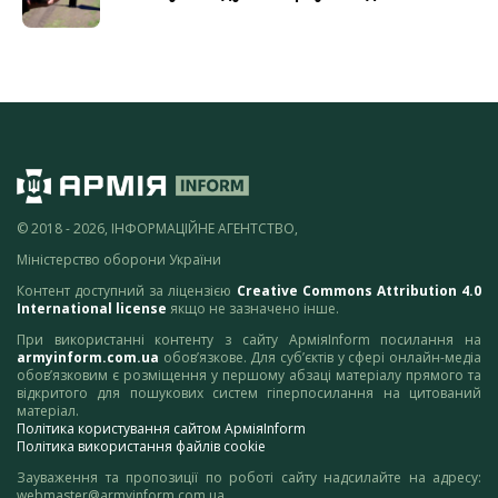
© 2018 - 2026, ІНФОРМАЦІЙНЕ АГЕНТСТВО,
Міністерство оборони України
Контент доступний за ліцензією
Creative Commons Attribution 4.0
International license
якщо не зазначено інше.
При використанні контенту з сайту АрміяInform посилання на
armyinform.com.ua
обов’язкове. Для суб’єктів у сфері онлайн-медіа
обов’язковим є розміщення у першому абзаці матеріалу прямого та
відкритого для пошукових систем гіперпосилання на цитований
матеріал.
Політика користування сайтом АрміяInform
Політика використання файлів cookie
Зауваження та пропозиції по роботі сайту надсилайте на адресу:
webmaster@armyinform.com.ua