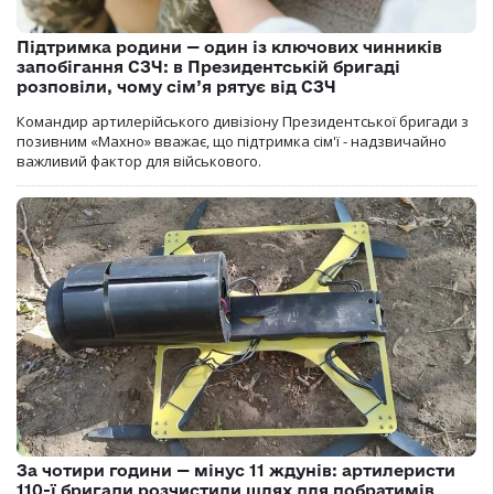
Підтримка родини — один із ключових чинників
запобігання СЗЧ: в Президентській бригаді
розповіли, чому сім’я рятує від СЗЧ
Командир артилерійського дивізіону Президентської бригади з
позивним «Махно» вважає, що підтримка сім'ї - надзвичайно
важливий фактор для військового.
За чотири години — мінус 11 ждунів: артилеристи
110-ї бригади розчистили шлях для побратимів