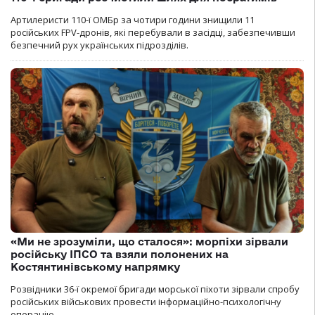
Артилеристи 110-ї ОМБр за чотири години знищили 11
російських FPV-дронів, які перебували в засідці, забезпечивши
безпечний рух українських підрозділів.
«Ми не зрозуміли, що сталося»: морпіхи зірвали
російську ІПСО та взяли полонених на
Костянтинівському напрямку
Розвідники 36-ї окремої бригади морської піхоти зірвали спробу
російських військових провести інформаційно-психологічну
операцію.