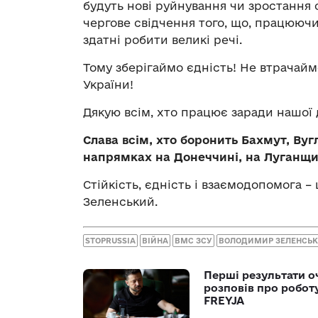
будуть нові руйнування чи зростання 
чергове свідчення того, що, працююч
здатні робити великі речі.
Тому зберігаймо єдність! Не втрачай
України!
Дякую всім, хто працює заради нашої 
Слава всім, хто боронить Бахмут, Вугл
напрямках на Донеччині, на Луганщи
Стійкість, єдність і взаємодопомога 
Зеленський.
STOPRUSSIA
ВІЙНА
ВМС ЗСУ
ВОЛОДИМИР ЗЕЛЕНСЬ
Перші результати о
розповів про робот
FREYJA