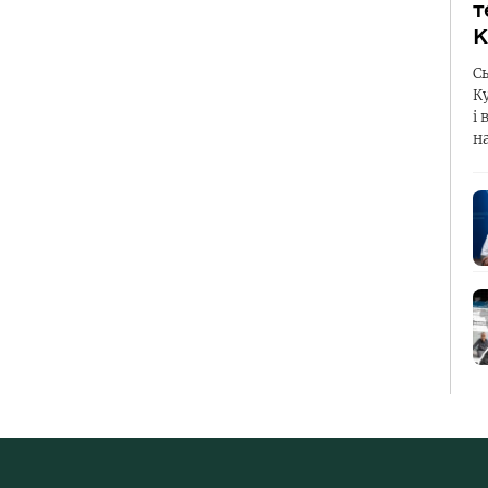
т
К
С
К
і 
н