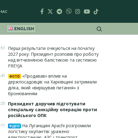
НАС
ENGLISH
:51
Перші результати очікуються на початку
2027 року: Президент розповів про роботу
над вітчизняною балістикою та системою
FREYJA
:41
«Продавав» вплив на
ФОТО
держпосадовців: на Харківщині затримали
ділка, який «вирішував питання» з
бронюванням
:25
Президент доручив підготувати
спеціальну санкційну операцію проти
російського ОПК
:11
На Луганщині Apachi розгромили
ВІДЕО
логістику окупантів: уражено
електростанцію, АЗС і транспорт