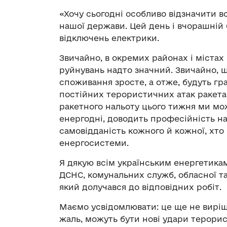
«Хочу сьогодні особливо відзначити в
нашої держави. Цей день і вчорашній 
відключень електрики.
Звичайно, в окремих районах і містах
руйнувань надто значний. Звичайно, 
споживання зросте, а отже, будуть гр
постійних терористичних атак ракета
ракетного нальоту цього тижня ми мо
енергодні, доводить професійність н
самовідданість кожного й кожної, хт
енергосистеми.
Я дякую всім українським енергетика
ДСНС, комунальних служб, обласної та 
який долучався до відповідних робіт.
Маємо усвідомлювати: це ще не виріш
жаль, можуть бути нові удари терорис