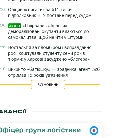
:53
Обіцяв «списати» за $11 тисяч:
підполковник НГУ постане перед судом
:36
«Підірвали собі ноги» —
АУДІО
деморалізовані окупанти вдаються до
самокаліцтва, щоб не йти у штурми
:28
Ностальгія за пломбіром і виправдання
росії коштували студенту семи років
тюрми: у Харкові засуджено «блогера»
:10
Викрито «батюшку» — зрадника: агент фсб
отримав 15 років ув’язнення
ВСІ НОВИНИ
АКАНСІЇ
Офіцер групи логістики