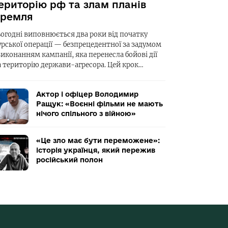
ериторію рф та злам планів
ремля
ьогодні виповнюється два роки від початку
урської операції — безпрецедентної за задумом
виконанням кампанії, яка перенесла бойові дії
а територію держави-агресора. Цей крок…
Актор і офіцер Володимир
Ращук: «Воєнні фільми не мають
нічого спільного з війною»
«Це зло має бути переможене»:
історія українця, який пережив
російський полон