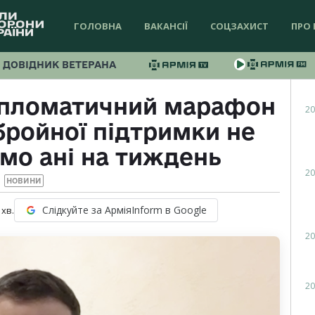
ГОЛОВНА
ВАКАНСІЇ
СОЦЗАХИСТ
ПРО 
ДОВІДНИК ВЕТЕРАНА
ипломатичний марафон
20
бройної підтримки не
мо ані на тиждень
20
НОВИНИ
Слідкуйте за АрміяInform в Google
хв.
20
20