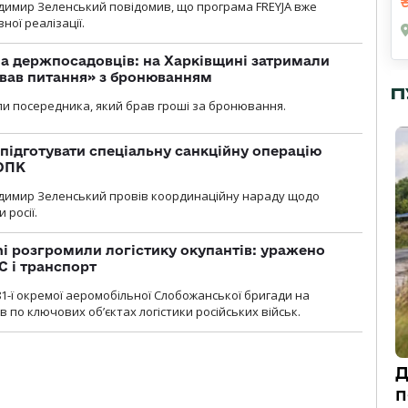
димир Зеленський повідомив, що програма FREYJA вже
ної реалізації.
а держпосадовців: на Харківщині затримали
ував питання» з бронюванням
П
и посередника, який брав гроші за бронювання.
підготувати спеціальну санкційну операцію
 ОПК
димир Зеленський провів координаційну нараду щодо
 росії.
i розгромили логістику окупантів: уражено
С і транспорт
1-ї окремої аеромобільної Слобожанської бригади на
 по ключових об’єктах логістики російських військ.
Д
п