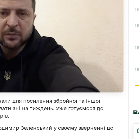
19
19
19
19
али для посилення збройної та іншої
вати ані на тиждень. Уже готуємося до
В
рів.
одимир Зеленський у своєму зверненні до