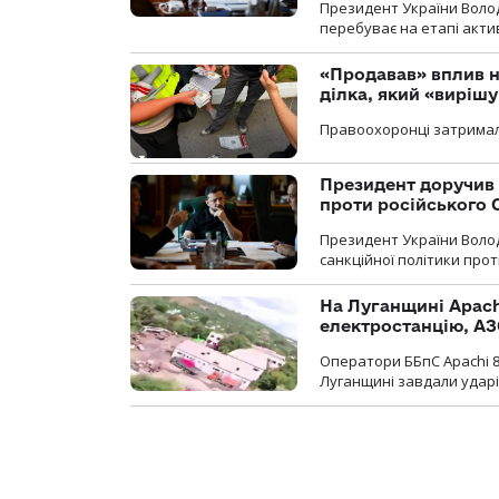
Президент України Воло
перебуває на етапі актив
«Продавав» вплив н
ділка, який «виріш
Правоохоронці затримал
Президент доручив 
проти російського
Президент України Воло
санкційної політики проти
На Луганщині Apach
електростанцію, АЗ
Оператори ББпС Apachi 8
Луганщині завдали ударів