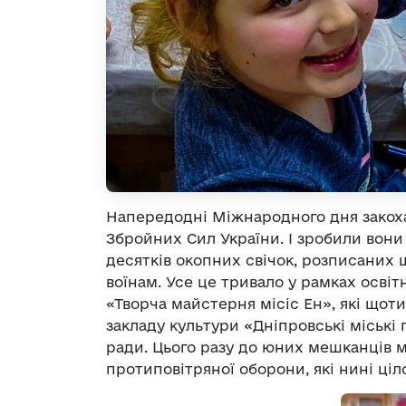
Напередодні Міжнародного дня закоха
Збройних Сил України. І зробили вони 
десятків окопних свічок, розписани
воїнам. Усе це тривало у рамках освіт
«Творча майстерня місіс Ен», які що
закладу культури «Дніпровські міські 
ради. Цього разу до юних мешканців міс
протиповітряної оборони, які нині ціл