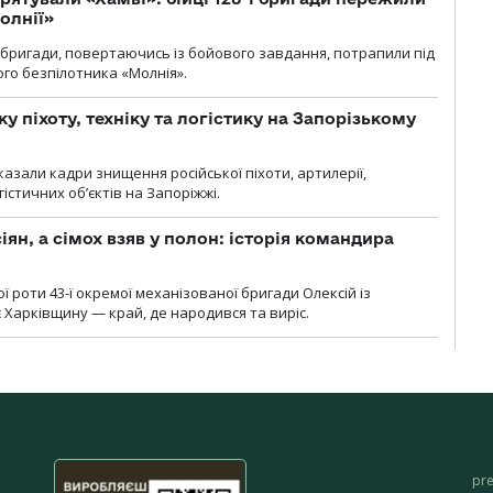
олнії»
ї бригади, повертаючись із бойового завдання, потрапили під
ого безпілотника «Молнія».
у піхоту, техніку та логістику на Запорізькому
азали кадри знищення російської піхоти, артилерії,
гістичних об’єктів на Запоріжжі.
ян, а сімох взяв у полон: історія командира
ї роти 43-ї окремої механізованої бригади Олексій із
 Харківщину — край, де народився та виріс.
pr