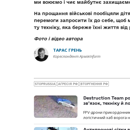
ми воюємо і чиє майбутнє захищаєм
На прощання військові пообіцяли дітя
перемоги запросити їх до себе, щоб
ту техніку, яка береже їхні життя від
Фото і відео автора
ТАРАС ГРЕНЬ
Кореспондент АрміяInform
STOPRUSSIA
АГРЕСІЯ РФ
ВТОРГНЕННЯ РФ
Destruction Team р
зв’язок, техніку й л
FPV-дрони прикордонників
логістичний хаб ворога 
Антидронові сітки в