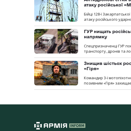
атаку російської «М
Бійці 128-ї Закарпатсько
атаку російського ударн
ГУР нищать російськ
напрямку
Спецпризначенці ГУР пок
транспорту, дронів та ло
Знищив шістьох росі
«Гіря»
Командир 3-ї мотопіхотно
позивним «Гіря» захищає