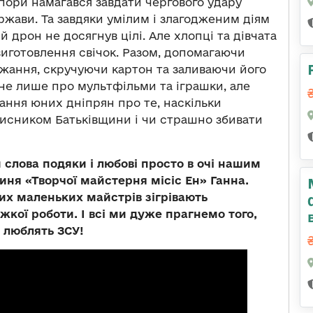
пори намагався завдати чергового удару
ржави. Та завдяки умілим і злагодженим діям
 дрон не досягнув цілі. Але хлопці та дівчата
виготовлення свічок. Разом, допомагаючи
ання, скручуючи картон та заливаючи його
е лише про мультфільми та іграшки, але
тання юних дніпрян про те, наскільки
хисником Батьківщини і чи страшно збивати
слова подяки і любові просто в очі нашим
ня «Творчої майстерня місіс Ен» Ганна.
ших маленьких майстрів зігрівають
ажкої роботи. І всі ми дуже прагнемо того,
 люблять ЗСУ!