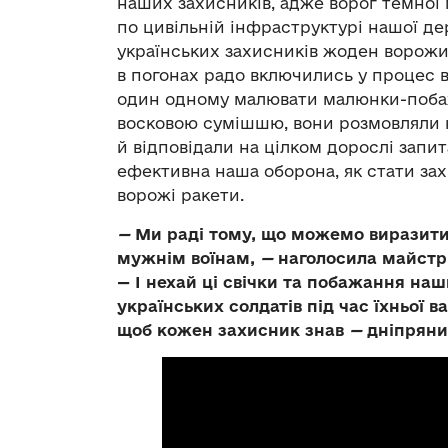
наших захисників, адже ворог темної 
по цивільній інфраструктурі нашої де
українських захисників жоден ворожий
в погонах радо включились у процес 
один одному малювати малюнки-побаж
восковою сумішшю, вони розмовляли н
й відповідали на цілком дорослі запи
ефективна наша оборона, як стати за
ворожі ракети.
—
Ми раді тому, що можемо виразити 
мужнім воїнам,
—
наголосила майстри
— І нехай ці свічки та побажання на
українських солдатів під час їхньої в
щоб кожен захисник знав
—
дніпряни