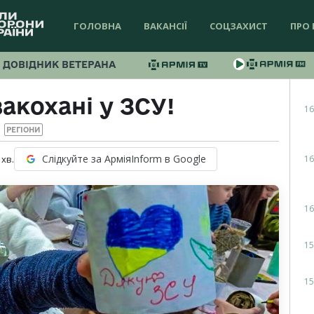
ГОЛОВНА
ВАКАНСІЇ
СОЦЗАХИСТ
ПРО 
ДОВІДНИК ВЕТЕРАНА
акохані у ЗСУ!
16
РЕГІОНИ
Слідкуйте за АрміяInform в Google
16
хв.
16
15
15