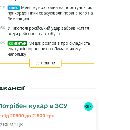
:10
Менше двох годин на порятунок: як
ВІДЕО
прикордонники евакуювали пораненого на
Лиманщині
:50
У Нікополі російський удар забрав життя
водія рейсового автобуса
:29
Медик розповів про складність
КОМЕНТАР
евакуації поранених на Лиманському
напрямку
ВСІ НОВИНИ
АКАНСІЇ
Потрібен кухар в ЗСУ
від 20500 до 21500 грн
ІФ МТЦК