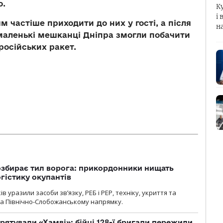
о.
К
і 
м частіше приходити до них у гості, а після
н
 маленькі мешканці Дніпра змогли побачити
 російських ракет.
озбирає тил ворога: прикордонники нищать
огістику окупантів
 уразили засоби зв’язку, РЕБ і РЕР, техніку, укриття та
на Північно-Слобожанському напрямку.
рятували «Хамві»: бійці 128-ї бригади пережили