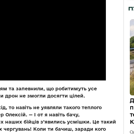
П
ітям та запевнили, що робитимуть усе
и дрон не змогли досягти цілей.
Д
п
ід, то навіть не уявляли такого теплого
т
 Олексій. — І от я навіть бачу,
К
х наших бійців з’явились усмішки. Це такий
 чергувань! Коли ти бачиш, заради кого
С