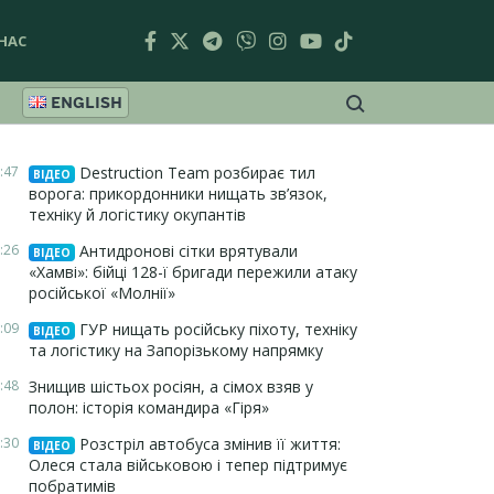
НАС
ENGLISH
:47
Destruction Team розбирає тил
ВІДЕО
ворога: прикордонники нищать зв’язок,
техніку й логістику окупантів
:26
Антидронові сітки врятували
ВІДЕО
«Хамві»: бійці 128-ї бригади пережили атаку
російської «Молнії»
:09
ГУР нищать російську піхоту, техніку
ВІДЕО
та логістику на Запорізькому напрямку
:48
Знищив шістьох росіян, а сімох взяв у
полон: історія командира «Гіря»
:30
Розстріл автобуса змінив її життя:
ВІДЕО
Олеся стала військовою і тепер підтримує
побратимів