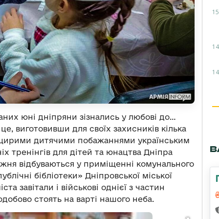
15
14
14
них юні дніпряни зізнались у любові до…
це, виготовивши для своїх захисників кілька
х щирими дитячими побажаннями українським
В
ніх тренінгів для дітей та юнацтва Дніпра
тижня відбуваються у приміщенні комунального
публічні бібліотеки» Дніпровської міської
та завітали і військові однієї з частин
одобово стоять на варті нашого неба.