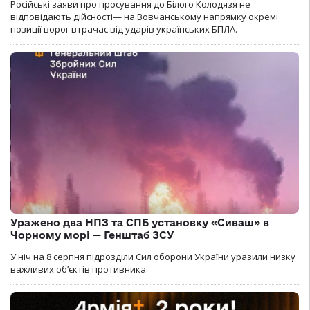
Російські заяви про просування до Білого Колодязя не
відповідають дійсності— на Вовчанському напрямку окремі
позиції ворог втрачає від ударів українських БПЛА.
Уражено два НПЗ та СПБ установку «Сиваш» в
Чорному морі — Генштаб ЗСУ
У ніч на 8 серпня підрозділи Сил оборони України уразили низку
важливих об’єктів противника.