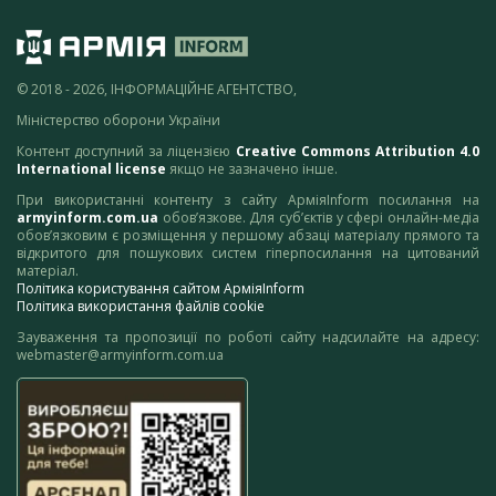
© 2018 - 2026, ІНФОРМАЦІЙНЕ АГЕНТСТВО,
Міністерство оборони України
Контент доступний за ліцензією
Creative Commons Attribution 4.0
International license
якщо не зазначено інше.
При використанні контенту з сайту АрміяInform посилання на
armyinform.com.ua
обов’язкове. Для суб’єктів у сфері онлайн-медіа
обов’язковим є розміщення у першому абзаці матеріалу прямого та
відкритого для пошукових систем гіперпосилання на цитований
матеріал.
Політика користування сайтом АрміяInform
Політика використання файлів cookie
Зауваження та пропозиції по роботі сайту надсилайте на адресу:
webmaster@armyinform.com.ua