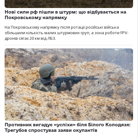
Нові сили рф пішли в штурм: що відбувається на
Покровському напрямку
На Покровському напрямку після ротації російські війська
збільшили кількість малих штурмових груп, а зона роботи FPV-
дронів сягає 20 км від ЛБЗ.
Противник вигадує «успіхи» біля Білого Колодязя:
Трегубов спростував заяви окупантів