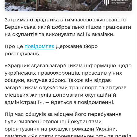
Затримано зрадника з тимчасово окупованого
Бердянська, який добровільно пішов працювати
на окупантів та виконувати всі їх вказівки.
Про це
повідомляє
Державне бюро
розслідувань.
«Зрадник здавав загарбникам інформацію щодо
українських правоохоронців, проводив у них
обшуки, вилучав зброю. Також він віддав
загарбникам службовий транспорт та агітував
місцевих жителів допомагати окупаційній
адміністрації», — йдеться в повідомленні.
Під час обшуків за місцем його перебування
були виявлені оголошені окупантами
орієнтування на розшук громадян України,
пам’ятка «Як стати громадянином рф» та дозвіл