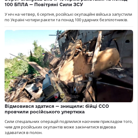
100 БПЛА — Повітряні Сили ЗСУ
У ніч на четвер, 6 серпня, російські окупаційні війська запустили
по Україні чотири ракети та понад 100 ударних безпілотників.
Відмовився здатися — знищили: бійці ССО
провчили російського упертюха
Сили спеціальних операцій поділилися наочним прикладом того,
чим для російських окупантів може закінчитися відмова
здаватися в полон.