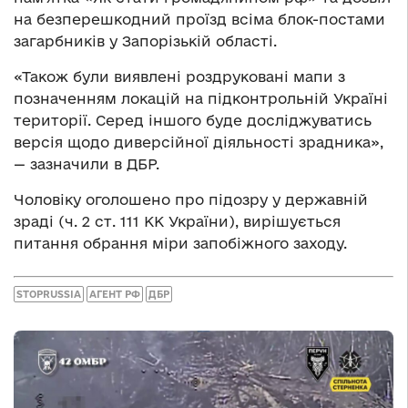
на безперешкодний проїзд всіма блок-постами
загарбників у Запорізькій області.
«Також були виявлені роздруковані мапи з
позначенням локацій на підконтрольній Україні
території. Серед іншого буде досліджуватись
версія щодо диверсійної діяльності зрадника»,
— зазначили в ДБР.
Чоловіку оголошено про підозру у державній
зраді (ч. 2 ст. 111 КК України), вирішується
питання обрання міри запобіжного заходу.
STOPRUSSIA
АГЕНТ РФ
ДБР