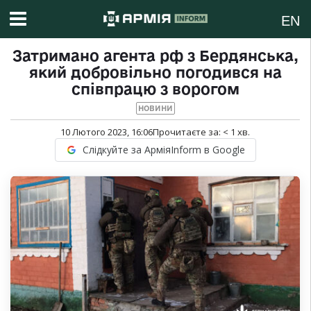
EN
Затримано агента рф з Бердянська,
який добровільно погодився на
співпрацю з ворогом
НОВИНИ
10 Лютого 2023, 16:06
Прочитаєте за:
< 1
хв.
Слідкуйте за АрміяInform в Google