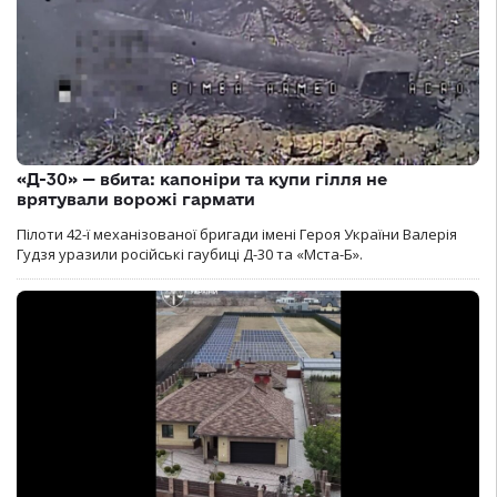
«Д-30» — вбита: капоніри та купи гілля не
врятували ворожі гармати
Пілоти 42-ї механізованої бригади імені Героя України Валерія
Гудзя уразили російські гаубиці Д-30 та «Мста-Б».