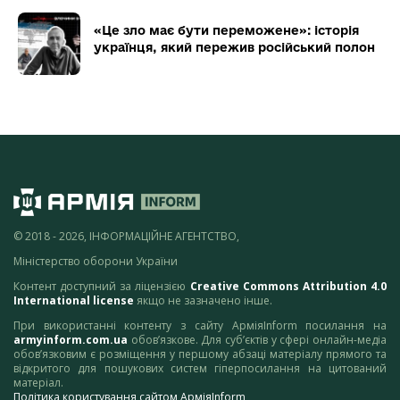
«Це зло має бути переможене»: історія
українця, який пережив російський полон
© 2018 - 2026, ІНФОРМАЦІЙНЕ АГЕНТСТВО,
Міністерство оборони України
Контент доступний за ліцензією
Creative Commons Attribution 4.0
International license
якщо не зазначено інше.
При використанні контенту з сайту АрміяInform посилання на
armyinform.com.ua
обов’язкове. Для суб’єктів у сфері онлайн-медіа
обов’язковим є розміщення у першому абзаці матеріалу прямого та
відкритого для пошукових систем гіперпосилання на цитований
матеріал.
Політика користування сайтом АрміяInform