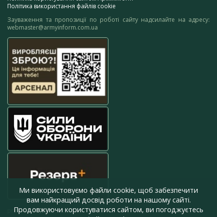
Політика використання файлів cookie
Зауваження та пропозиції по роботі сайту надсилайте на адресу:
webmaster@armyinform.com.ua
Ми використовуємо файли cookie, щоб забезпечити
вам найкращий досвід роботи на нашому сайті.
Продовжуючи користуватися сайтом, ви погоджуєтесь
press@armyinform.com.ua