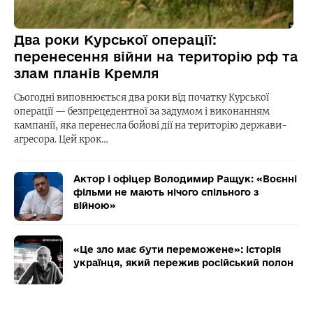
Два роки Курської операції:
перенесення війни на територію рф та
злам планів Кремля
Сьогодні виповнюється два роки від початку Курської
операції — безпрецедентної за задумом і виконанням
кампанії, яка перенесла бойові дії на територію держави-
агресора. Цей крок…
Актор і офіцер Володимир Ращук: «Воєнні
фільми не мають нічого спільного з
війною»
«Це зло має бути переможене»: історія
українця, який пережив російський полон