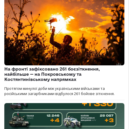
На фронті зафіксовано 261 боєзіткнення,
найбільше — на Покровському та
Костянтинівському напрямках
Протягом минулої доби між українськими військами та
російськими загарбниками відбулося 261 бойове зіткнення.