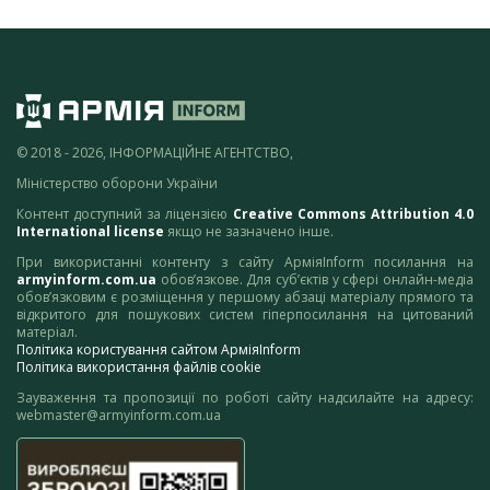
© 2018 - 2026, ІНФОРМАЦІЙНЕ АГЕНТСТВО,
Міністерство оборони України
Контент доступний за ліцензією
Creative Commons Attribution 4.0
International license
якщо не зазначено інше.
При використанні контенту з сайту АрміяInform посилання на
armyinform.com.ua
обов’язкове. Для суб’єктів у сфері онлайн-медіа
обов’язковим є розміщення у першому абзаці матеріалу прямого та
відкритого для пошукових систем гіперпосилання на цитований
матеріал.
Політика користування сайтом АрміяInform
Політика використання файлів cookie
Зауваження та пропозиції по роботі сайту надсилайте на адресу:
webmaster@armyinform.com.ua