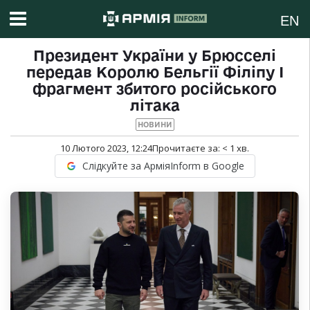
EN
Президент України у Брюсселі
передав Королю Бельгії Філіпу I
фрагмент збитого російського
літака
НОВИНИ
10 Лютого 2023, 12:24
Прочитаєте за:
< 1
хв.
Слідкуйте за АрміяInform в Google