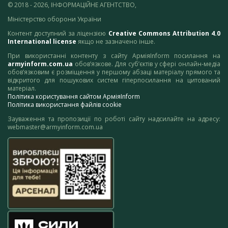
© 2018 - 2026, ІНФОРМАЦІЙНЕ АГЕНТСТВО,
Міністерство оборони України
Контент доступний за ліцензією
Creative Commons Attribution 4.0
International license
якщо не зазначено інше.
При використанні контенту з сайту АрміяInform посилання на
armyinform.com.ua
обов’язкове. Для суб’єктів у сфері онлайн-медіа
обов’язковим є розміщення у першому абзаці матеріалу прямого та
відкритого для пошукових систем гіперпосилання на цитований
матеріал.
Політика користування сайтом АрміяInform
Політика використання файлів cookie
Зауваження та пропозиції по роботі сайту надсилайте на адресу:
webmaster@armyinform.com.ua