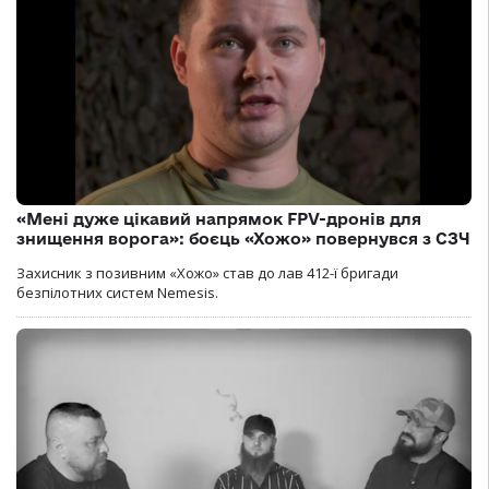
«Мені дуже цікавий напрямок FPV-дронів для
знищення ворога»: боєць «Хожо» повернувся з СЗЧ
Захисник з позивним «Хожо» став до лав 412-ї бригади
безпілотних систем Nemesis.