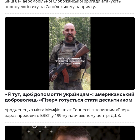
Бійці 81-ї аеромобільної Слобожанської бригади атакують
ворожу логістику на Словʼянському напрямку.
«Я тут, щоб допомогти українцям»: американський
доброволець «Гізер» готується стати десантником
Уродженець з міста Мемфіс, штат Теннессі, з позивним «Гізер»
зараз проходить БЗВП у 199-му навчальному центрі ДШВ.