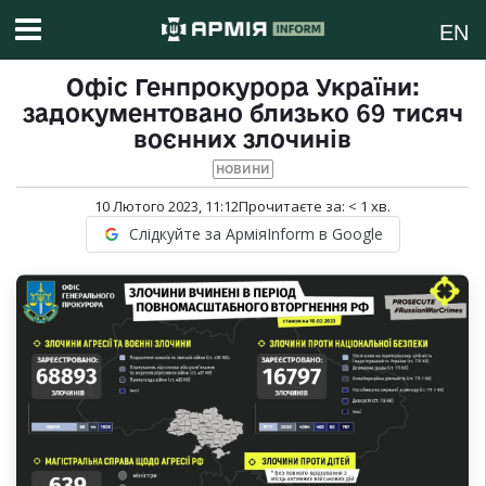
EN
Офіс Генпрокурора України:
задокументовано близько 69 тисяч
воєнних злочинів
НОВИНИ
10 Лютого 2023, 11:12
Прочитаєте за:
< 1
хв.
Слідкуйте за АрміяInform в Google