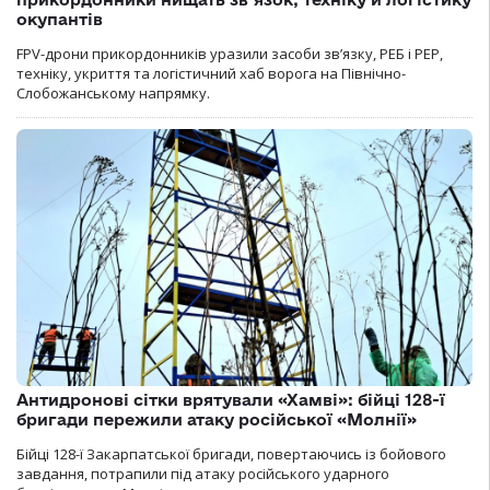
окупантів
FPV-дрони прикордонників уразили засоби зв’язку, РЕБ і РЕР,
техніку, укриття та логістичний хаб ворога на Північно-
Слобожанському напрямку.
Антидронові сітки врятували «Хамві»: бійці 128-ї
бригади пережили атаку російської «Молнії»
Бійці 128-ї Закарпатської бригади, повертаючись із бойового
завдання, потрапили під атаку російського ударного