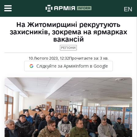
EN
На Житомирщині рекрутують
захисників, зокрема на ярмарках
вакансій
РЕГІОНИ
10 Лютого 2023, 12:32
Прочитаєте за:
3
хв.
Слідкуйте за АрміяInform в Google