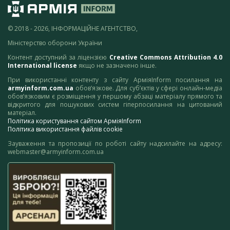
© 2018 - 2026, ІНФОРМАЦІЙНЕ АГЕНТСТВО,
Міністерство оборони України
Контент доступний за ліцензією
Creative Commons Attribution 4.0
International license
якщо не зазначено інше.
При використанні контенту з сайту АрміяInform посилання на
armyinform.com.ua
обов’язкове. Для суб’єктів у сфері онлайн-медіа
обов’язковим є розміщення у першому абзаці матеріалу прямого та
відкритого для пошукових систем гіперпосилання на цитований
матеріал.
Політика користування сайтом АрміяInform
Політика використання файлів cookie
Зауваження та пропозиції по роботі сайту надсилайте на адресу:
webmaster@armyinform.com.ua