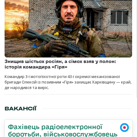
Знищив шістьох росіян, а сімох взяв у полон:
історія командира «Гіря»
Командир 3-ї мотопіхотної роти 43-ї окремої механізованої
бригади Олексій із позивним «Гіря» захищає Харківщину — край,
де народився та виріс.
ВАКАНСІЇ
Фахівець радіоелектронної
боротьби, військовослужбовець