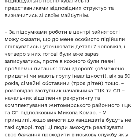
індивідуально поспілкуватись із
представниками відповідних структур та
визначитись зі своїм майбутнім.
– За підсумками роботи в центрі зайнятості
можу сказати, що до мене особисто підійшли
спілкуватись і уточнювати деталі 7 чоловіків, і
четверо з них готові були вже зараз
записуватись, проте в кожного були певні
проблемні питання: стан здоров’я (обмежено
придатні чи мають групу інвалідності), вік за 50
років, сімейні обставини (троє дітей) тощо, –
розповідає заступник начальника ТЦК та СП –
начальник відділення рекрутингу та
комплектування Житомирського районного ТЦК
та СП підполковник Микола Комар. – У
принципі, якщо вимоги до кандидатів будуть не
такі суворі, тоді ці люди зможуть реалізувати
своє бажання проходити військову службу як у