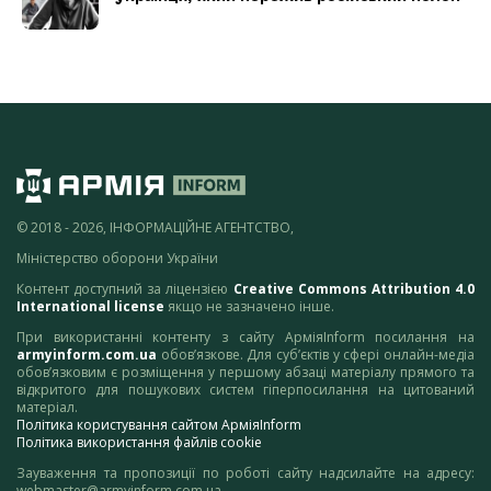
© 2018 - 2026, ІНФОРМАЦІЙНЕ АГЕНТСТВО,
Міністерство оборони України
Контент доступний за ліцензією
Creative Commons Attribution 4.0
International license
якщо не зазначено інше.
При використанні контенту з сайту АрміяInform посилання на
armyinform.com.ua
обов’язкове. Для суб’єктів у сфері онлайн-медіа
обов’язковим є розміщення у першому абзаці матеріалу прямого та
відкритого для пошукових систем гіперпосилання на цитований
матеріал.
Політика користування сайтом АрміяInform
Політика використання файлів cookie
Зауваження та пропозиції по роботі сайту надсилайте на адресу:
webmaster@armyinform.com.ua