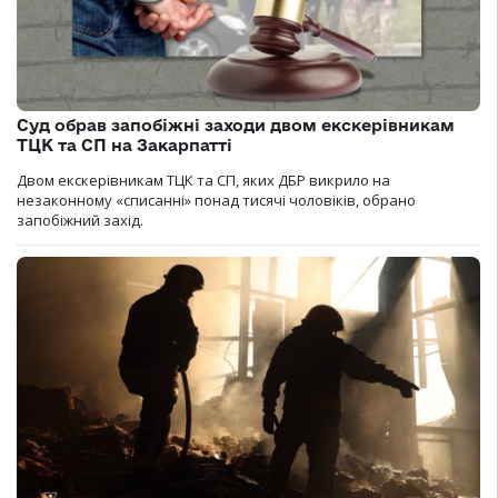
Суд обрав запобіжні заходи двом екскерівникам
ТЦК та СП на Закарпатті
Двом екскерівникам ТЦК та СП, яких ДБР викрило на
незаконному «списанні» понад тисячі чоловіків, обрано
запобіжний захід.