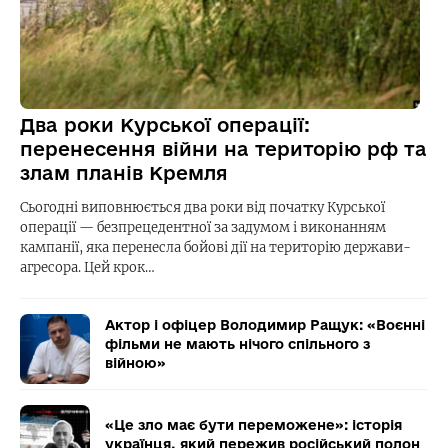
Два роки Курської операції:
перенесення війни на територію рф та
злам планів Кремля
Сьогодні виповнюється два роки від початку Курської
операції — безпрецедентної за задумом і виконанням
кампанії, яка перенесла бойові дії на територію держави-
агресора. Цей крок…
Актор і офіцер Володимир Ращук: «Воєнні
фільми не мають нічого спільного з
війною»
«Це зло має бути переможене»: історія
українця, який пережив російський полон