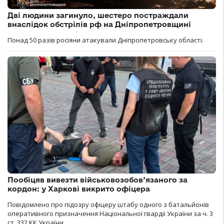
Дві людини загинуло, шестеро постраждали
внаслідок обстрілів рф на Дніпропетровщині
Понад 50 разів росіяни атакували Дніпропетровську області.
Пообіцяв вивезти військовозобов’язаного за
кордон: у Харкові викрито офіцера
Повідомлено про підозру офіцеру штабу одного з батальйонів
оперативного призначення Національної гвардії України за ч. 3
ст. 332 КК України.