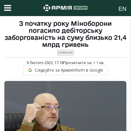
EN
З початку року Міноборони
погасило дебіторську
заборгованість на суму близько 21,4
млрд гривень
НОВИНИ
9 Лютого 2023, 17:18
Прочитаєте за:
< 1
хв.
Слідкуйте за АрміяInform в Google