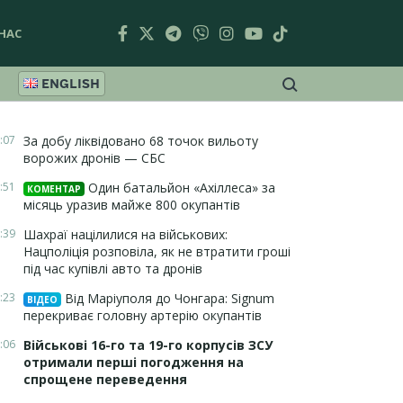
НАС
ENGLISH
:07
За добу ліквідовано 68 точок вильоту
ворожих дронів — СБС
:51
Один батальйон «Ахіллеса» за
КОМЕНТАР
місяць уразив майже 800 окупантів
:39
Шахраї націлилися на військових:
Нацполіція розповіла, як не втратити гроші
під час купівлі авто та дронів
:23
Від Маріуполя до Чонгара: Signum
ВІДЕО
перекриває головну артерію окупантів
:06
Військові 16-го та 19-го корпусів ЗСУ
отримали перші погодження на
спрощене переведення