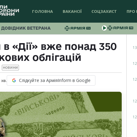
ГОЛОВНА
ВАКАНСІЇ
СОЦЗАХИСТ
ПРО 
ДОВІДНИК ВЕТЕРАНА
 в «Дії» вже понад 350
13
кових облігацій
12
НОВИНИ
12
Слідкуйте за АрміяInform в Google
1
хв.
12
12