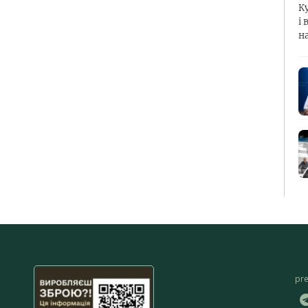
К
і 
н
pr