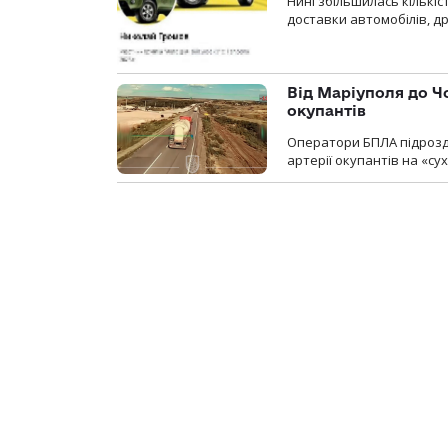
Нині збільшилась кількі
доставки автомобілів, др
Від Маріуполя до Ч
окупантів
Оператори БПЛА підрозді
артерії окупантів на «с