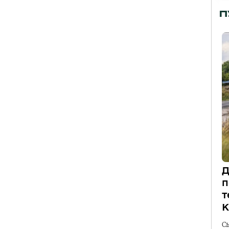
П
Д
п
т
К
С