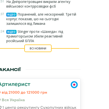
:51
На Дніпропетровщині викрили агентку
військової контррозвідки фсб
:37
Поранений, але нескорений: Третій
ВІДЕО
корпус показав, шо на сьогодні
залишилося від Лимана
:24
Stinger проти «Шахеда»: під
ВІДЕО
Краматорськом збили реактивній
російський БПЛА
ВСІ НОВИНИ
АКАНСІЇ
Артилерист
від 21000 до 121000 грн
Вся Україна
1 центр рекрутингу Сухопутних військ