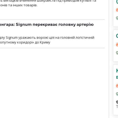
сть випадків вчинення шахрайств під приводом купівлі та
онів та інших товарів.
онгара: Signum перекриває головну артерію
лу Signum уражають ворожі цілі на головній логістичній
ухопутному коридорі» до Криму