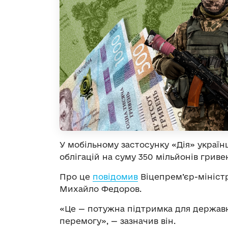
У мобільному застосунку «Дія» україн
облігацій на суму 350 мільйонів гриве
Про це
повідомив
Віцепрем’єр-
мініст
Михайло Федоров.
«Це — потужна підтримка для державн
перемогу», — зазначив він.