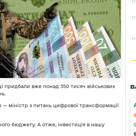
11
11
11
В
ці придбали вже понад 350 тисяч військових
нь.
р — міністр з питань цифрової трансформації
ого бюджету. А отже, інвестиція в нашу