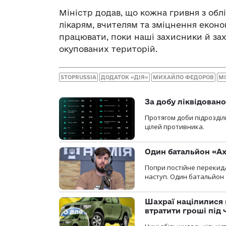
Міністр додав, що кожна гривня з облі
лікарям, вчителям та зміцнення еконо
працювати, поки наші захисники й за
окупованих територій.
STOPRUSSIA
ДОДАТОК «ДІЯ»
МИХАЙЛО ФЕДОРОВ
М
За добу ліквідован
Протягом доби підрозділ
цілей противника.
Один батальйон «Ах
Попри постійне перекида
наступ. Один батальйон 
Шахраї націлилися н
втратити гроші під ч