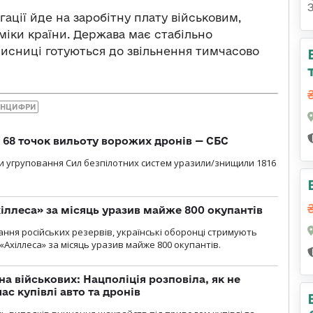
гації йде на заробітну плату військовим,
міки країни. Держава має стабільно
хисниці готуються до звільнення тимчасово
ІНЦИФРИ
о 68 точок вильоту ворожих дронів — СБС
и угруповання Сил безпілотних систем уразили/знищили 1816
іллеса» за місяць уразив майже 800 окупантів
ння російських резервів, українські оборонці стримують
«Ахіллеса» за місяць уразив майже 800 окупантів.
а військових: Нацполіція розповіла, як не
ас купівлі авто та дронів