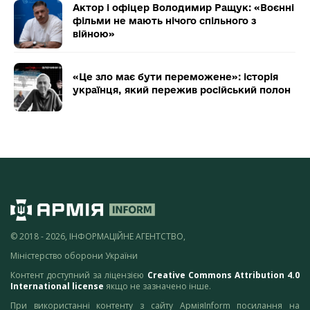
Актор і офіцер Володимир Ращук: «Воєнні
фільми не мають нічого спільного з
війною»
«Це зло має бути переможене»: історія
українця, який пережив російський полон
© 2018 - 2026, ІНФОРМАЦІЙНЕ АГЕНТСТВО,
Міністерство оборони України
Контент доступний за ліцензією
Creative Commons Attribution 4.0
International license
якщо не зазначено інше.
При використанні контенту з сайту АрміяInform посилання на