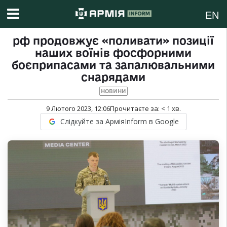
EN
рф продовжує «поливати» позиції
наших воїнів фосфорними
боєприпасами та запалювальними
снарядами
НОВИНИ
9 Лютого 2023, 12:06
Прочитаєте за:
< 1
хв.
Слідкуйте за АрміяInform в Google