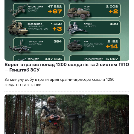
Ворог втратив понад 1200 солдатів та 3 систем ППО
— Генштаб ЗСУ
За минулу добу втрати армії країни-агресора склали 1280
солдатів та з танки.