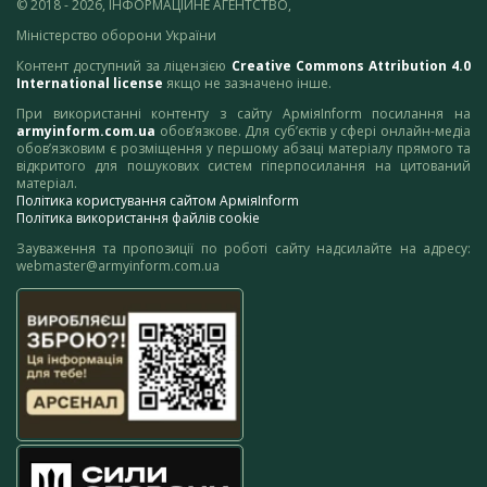
© 2018 - 2026, ІНФОРМАЦІЙНЕ АГЕНТСТВО,
Міністерство оборони України
Контент доступний за ліцензією
Creative Commons Attribution 4.0
International license
якщо не зазначено інше.
При використанні контенту з сайту АрміяInform посилання на
armyinform.com.ua
обов’язкове. Для суб’єктів у сфері онлайн-медіа
обов’язковим є розміщення у першому абзаці матеріалу прямого та
відкритого для пошукових систем гіперпосилання на цитований
матеріал.
Політика користування сайтом АрміяInform
Політика використання файлів cookie
Зауваження та пропозиції по роботі сайту надсилайте на адресу:
webmaster@armyinform.com.ua