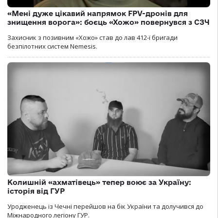
«Мені дуже цікавий напрямок FPV-дронів для
знищення ворога»: боєць «Хожо» повернувся з СЗЧ
Захисник з позивним «Хожо» став до лав 412-ї бригади
безпілотних систем Nemesis.
Колишній «ахматівець» тепер воює за Україну:
історія від ГУР
Уродженець із Чечні перейшов на бік України та долучився до
Міжнародного легіону ГУР.