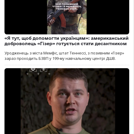
«Я тут, щоб допомогти українцям»: американський
доброволець «Гізер» готується стати десантником
Уродженець з міста Мемфіс, штат Теннессі, з позивним «Гізер»
зараз проходить БЗВП у 199-му навчальному центрі ДШВ.