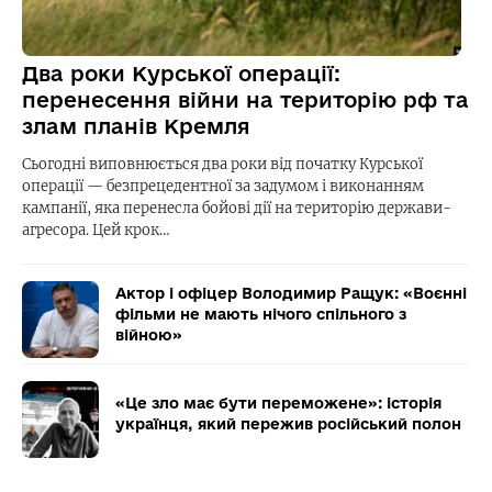
Два роки Курської операції:
перенесення війни на територію рф та
злам планів Кремля
Сьогодні виповнюється два роки від початку Курської
операції — безпрецедентної за задумом і виконанням
кампанії, яка перенесла бойові дії на територію держави-
агресора. Цей крок…
Актор і офіцер Володимир Ращук: «Воєнні
фільми не мають нічого спільного з
війною»
«Це зло має бути переможене»: історія
українця, який пережив російський полон