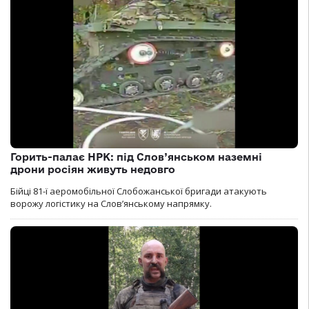
Горить-палає НРК: під Слов’янськом наземні
дрони росіян живуть недовго
Бійці 81-ї аеромобільної Слобожанської бригади атакують
ворожу логістику на Словʼянському напрямку.