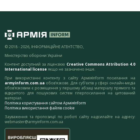
© 2018 - 2026, ІНФОРМАЦІЙНЕ АГЕНТСТВО,
Міністерство оборони України
Контент доступний за ліцензією
Creative Commons Attribution 4.0
International license
якщо не зазначено інше.
При використанні контенту з сайту АрміяInform посилання на
armyinform.com.ua
обов’язкове. Для суб’єктів у сфері онлайн-медіа
обов’язковим є розміщення у першому абзаці матеріалу прямого та
відкритого для пошукових систем гіперпосилання на цитований
матеріал.
Політика користування сайтом АрміяInform
Політика використання файлів cookie
Зауваження та пропозиції по роботі сайту надсилайте на адресу:
webmaster@armyinform.com.ua