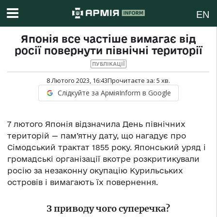
EN
Японія все частіше вимагає від
росії повернути північні території
ПУБЛІКАЦІЇ
8 Лютого 2023, 16:43
Прочитаєте за:
5
хв.
Слідкуйте за АрміяInform в Google
7 лютого Японія відзначила День північних
територій — пам’ятну дату, що нагадує про
Сімодський трактат 1855 року. Японський уряд і
громадські організації вкотре розкритикували
росію за незаконну окупацію Курильських
островів і вимагають їх повернення.
З приводу чого суперечка?