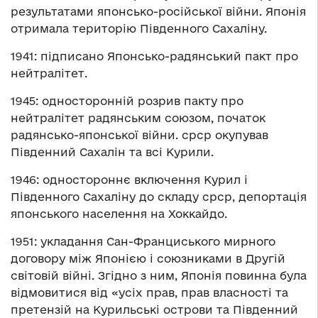
результатами японсько-російської війни. Японія
отримала територію Південного Сахаліну.
1941: підписано Японсько-радянський пакт про
нейтралітет.
1945: односторонній розрив пакту про
нейтралітет радянським союзом, початок
радянсько-японської війни. срср окупував
Південний Сахалін та всі Курили.
1946: одностороннє включення Курил і
Південного Сахаліну до складу срср, депортація
японського населення на Хоккайдо.
1951: укладання Сан-Франциського мирного
договору між Японією і союзниками в Другій
світовій війні. Згідно з ним, Японія повинна була
відмовитися від «усіх прав, прав власності та
претензій на Курильські острови та Південний