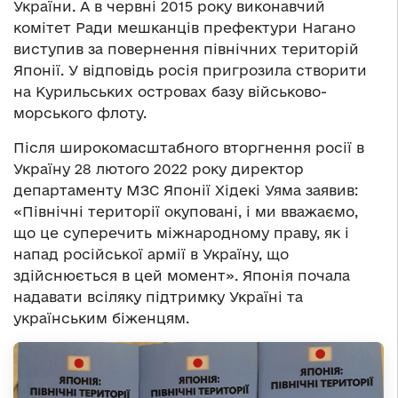
України. А в червні 2015 року виконавчий
комітет Ради мешканців префектури Нагано
виступив за повернення північних територій
Японії. У відповідь росія пригрозила створити
на Курильських островах базу військово-
морського флоту.
Після широкомасштабного вторгнення росії в
Україну 28 лютого 2022 року директор
департаменту МЗС Японії Хідекі Уяма заявив:
«Північні території окуповані, і ми вважаємо,
що це суперечить міжнародному праву, як і
напад російської армії в Україну, що
здійснюється в цей момент». Японія почала
надавати всіляку підтримку Україні та
українським біженцям.