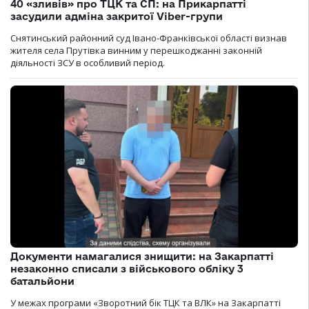
40 «зливів» про ТЦК та СП: на Прикарпатті
засудили адміна закритої Viber-групи
Снятинський районний суд Івано-Франківської області визнав
жителя села Прутівка винним у перешкоджанні законній
діяльності ЗСУ в особливий період.
Документи намагалися знищити: на Закарпатті
незаконно списали з військового обліку 3
батальйони
У межах програми «Зворотний бік ТЦК та ВЛК» на Закарпатті