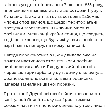
згідно з угодою, підписаною 7 лютого 1855 року,
японськими визнавалися лише острови Ітуруп,
Кунашир, Шикотан та група островів Хабомаї.
Японці сподівалися, що щедрі територіальні
поступки забезпечать їм «вічний мир» із
росіянами. Мешканці країни сонця, що сходить,
тоді ще не знали, що будь-які угоди з росією не
варті навіть паперу, на якому написані.
Нагода переконатися в цьому випала вже на
початку наступного століття, коли росіяни
вирішили загарбати Ляодунський півострів.
Через цю територіальну суперечку спалахнула
російсько-японська війна, в якій російська
імперія зазнала нищівної поразки.
Проте події Другої світової війни призвели до
капітуляції Японії та окупації радянським
союзом частини японських земель, у тому числі