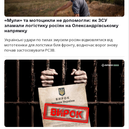
«Мули» та мотоцикли не допомогли: як ЗСУ
зламали логістику росіян на Олександрівському
напрямку
Українські удари по тилах змусили росіян відмовлятися від
мототехніки для логістики біля фронту, водночас ворог знову
почав застосовувати РСЗВ.