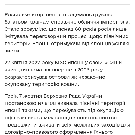
Російське вторгнення продемонструвало
багатьом країнам справжнє обличчя імперії зла.
Стало зрозуміло, що понад 60 років росія лише
імітувала переговорний процес щодо північних
територій Японії, отримуючи від японців усілякі
зиски.
22 квітня 2022 року МЗС Японії у своїй «Синій
книзі дипломатії» вперше з 2003 року
охарактеризував острови як незаконно
окуповану територію країни.
Торік 7 жовтня Верховна Рада України
Постановою № 8108 визнала північні території
Японії такими, що перебувають під окупацією
рф і закликала міжнародне співтовариство
продовжити вживати всіх можливих заходів для
договірно-правового оформлення їхнього