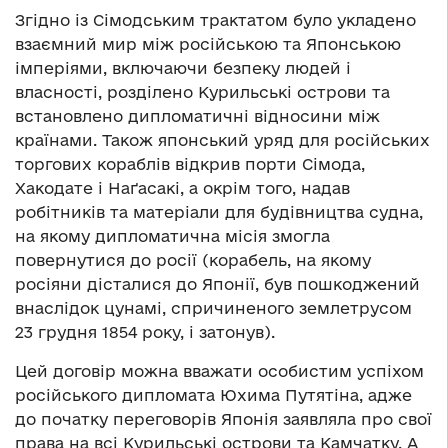
Згідно із Сімодським трактатом було укладено
взаємний мир між російською та Японською
імперіями, включаючи безпеку людей і
власності, розділено Курильські острови та
встановлено дипломатичні відносини між
країнами. Також японський уряд для російських
торгових кораблів відкрив порти Сімода,
Хакодате і Наґасакі, а окрім того, надав
робітників та матеріали для будівництва судна,
на якому дипломатична місія змогла
повернутися до росії (корабель, на якому
росіяни дісталися до Японії, був пошкоджений
внаслідок цунамі, спричиненого землетрусом
23 грудня 1854 року, і затонув).
Цей договір можна вважати особистим успіхом
російського дипломата Юхима Путятіна, адже
до початку переговорів Японія заявляла про свої
права на всі Курильські острови та Камчатку. А