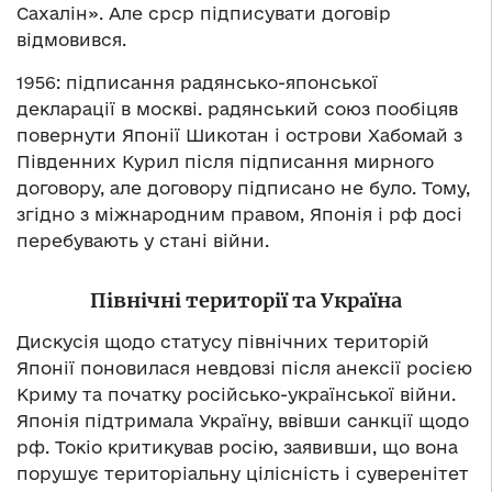
Сахалін». Але срср підписувати договір
відмовився.
1956: підписання радянсько-японської
декларації в москві. радянський союз пообіцяв
повернути Японії Шикотан і острови Хабомай з
Південних Курил після підписання мирного
договору, але договору підписано не було. Тому,
згідно з міжнародним правом, Японія і рф досі
перебувають у стані війни.
Північні території та Україна
Дискусія щодо статусу північних територій
Японії поновилася невдовзі після анексії росією
Криму та початку російсько-української війни.
Японія підтримала Україну, ввівши санкції щодо
рф. Токіо критикував росію, заявивши, що вона
порушує територіальну цілісність і суверенітет