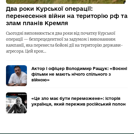
Два роки Курської операції:
перенесення війни на територію рф та
злам планів Кремля
Сьогодні виповнюється два роки від початку Курської
операції — безпрецедентної за задумом і виконанням
кампанії, яка перенесла бойові дії на територію держави-
агресора. Цей крок…
Актор і офіцер Володимир Ращук: «Воєнні
фільми не мають нічого спільного з
війною»
«Це зло має бути переможене»: історія
українця, який пережив російський полон