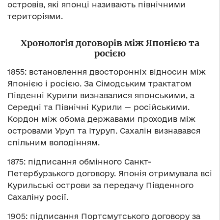
островів, які японці називають північними
територіями.
Хронологія договорів між Японією та
росією
1855: встановлення двосторонніх відносин між
Японією і росією. За Сімодським трактатом
Південні Курили визнавалися японськими, а
Середні та Північні Курили — російськими.
Кордон між обома державами проходив між
островами Уруп та Ітуруп. Сахалін визнавався
спільним володінням.
1875: підписання обмінного Санкт-
Петербурзького договору. Японія отримувала всі
Курильські острови за передачу Південного
Сахаліну росії.
1905: підписання Портсмутського договору за