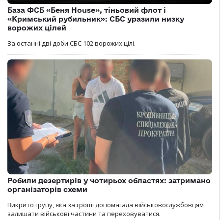
База ФСБ «Беня House», тіньовий флот і
«Кримський рубильник»: СБС уразили низку
ворожих цілей
За останні дві доби СБС 102 ворожих цілі.
Робили дезертирів у чотирьох областях: затримано
організаторів схеми
Викрито групу, яка за гроші допомагала військовослужбовцям
залишати військові частини та переховуватися.