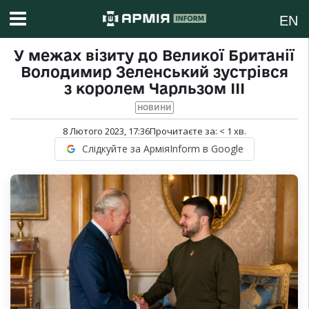
EN
У межах візиту до Великої Британії
Володимир Зеленський зустрівся
з королем Чарльзом ІІІ
НОВИНИ
8 Лютого 2023, 17:36
Прочитаєте за:
< 1
хв.
Слідкуйте за АрміяInform в Google