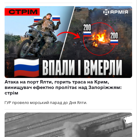
Атака на порт Ялти, горить траса на Крим,
винищувач ефектно пролітає над Запоріжжям:
стрім
ГУР провело морський парад до Дня Ялти.