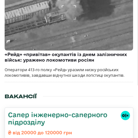
«Рейд» «привітав» окупантів із днем залізничних
військ: уражено локомотиви росіян
Оператори 413-го полку «Рейд» уразили низку російських
локомотивів, завдавши відчутної шкоди логістиці окупантів.
ВАКАНСІЇ
Сапер інженерно-саперного
підрозділу
від 20000 до 120000 грн