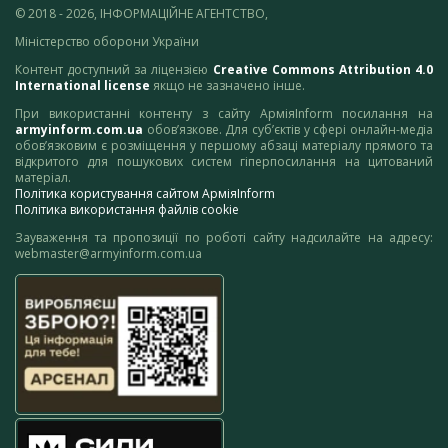
© 2018 - 2026, ІНФОРМАЦІЙНЕ АГЕНТСТВО,
Міністерство оборони України
Контент доступний за ліцензією
Creative Commons Attribution 4.0
International license
якщо не зазначено інше.
При використанні контенту з сайту АрміяInform посилання на
armyinform.com.ua
обов’язкове. Для суб’єктів у сфері онлайн-медіа
обов’язковим є розміщення у першому абзаці матеріалу прямого та
відкритого для пошукових систем гіперпосилання на цитований
матеріал.
Політика користування сайтом АрміяInform
Політика використання файлів cookie
Зауваження та пропозиції по роботі сайту надсилайте на адресу:
webmaster@armyinform.com.ua