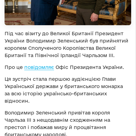
Під час візиту до Великої Британії Президент
України Володимир Зеленський був прийнятий
королем Сполученого Королівства Великої
Британії та Північної Ірландії Чарльзом ІІІ.
Про це
повідомляє
Офіс Президента України.
Ця зустріч стала першою аудієнцією Глави
Української держави у британського монарха
за всю історію українсько-британських
відносин.
Володимир Зеленський привітав короля
Чарльза ІІІ з нещодавнім сходженням на
престол і побажав миру й процвітання
британському народові.