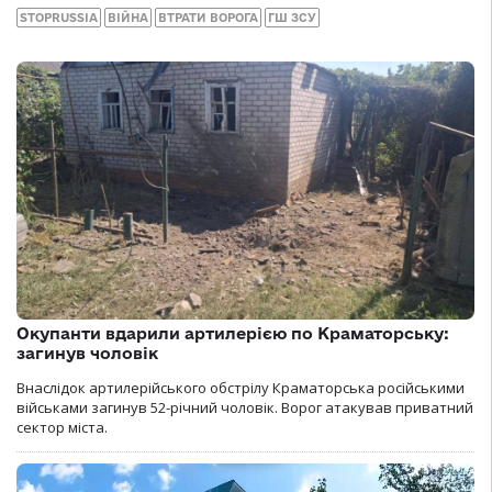
STOPRUSSIA
ВІЙНА
ВТРАТИ ВОРОГА
ГШ ЗСУ
Окупанти вдарили артилерією по Краматорську:
загинув чоловік
Внаслідок артилерійського обстрілу Краматорська російськими
військами загинув 52-річний чоловік. Ворог атакував приватний
сектор міста.