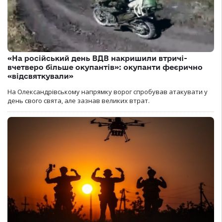
«На російський день ВДВ накришили втричі-
вчетверо більше окупантів»: окупанти феєрично
«відсвяткували»
На Олександрівському напрямку ворог спробував атакувати у
день свого свята, але зазнав великих втрат.