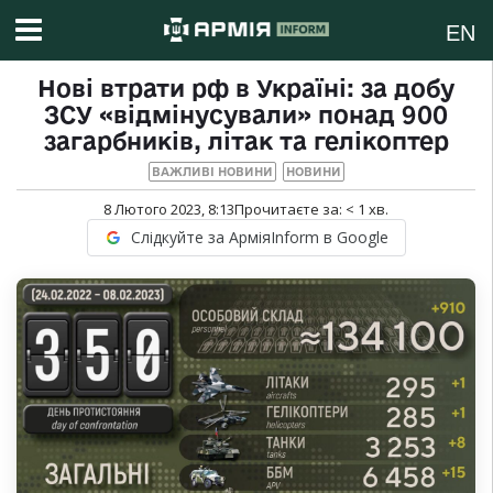
EN
Нові втрати рф в Україні: за добу
ЗСУ «відмінусували» понад 900
загарбників, літак та гелікоптер
ВАЖЛИВІ НОВИНИ
НОВИНИ
8 Лютого 2023, 8:13
Прочитаєте за:
< 1
хв.
Слідкуйте за АрміяInform в Google