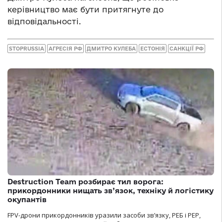
керівництво має бути притягнуте до
відповідальності.
STOPRUSSIA
АГРЕСІЯ РФ
ДМИТРО КУЛЕБА
ЕСТОНІЯ
САНКЦІЇ РФ
Destruction Team розбирає тил ворога:
прикордонники нищать зв’язок, техніку й логістику
окупантів
FPV-дрони прикордонників уразили засоби зв’язку, РЕБ і РЕР,