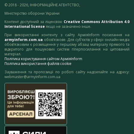
© 2018 - 2026, ІНФОРМАЦІЙНЕ АГЕНТСТВО,
Міністерство оборони України
Контент доступний за ліцензією
Creative Commons Attribution 4.0
International license
якщо не зазначено інше.
При використанні контенту з сайту АрміяInform посилання на
armyinform.com.ua
обов’язкове. Для суб’єктів у сфері онлайн-медіа
обов’язковим є розміщення у першому абзаці матеріалу прямого та
відкритого для пошукових систем гіперпосилання на цитований
матеріал.
Політика користування сайтом АрміяInform
Політика використання файлів cookie
Зауваження та пропозиції по роботі сайту надсилайте на адресу:
webmaster@armyinform.com.ua