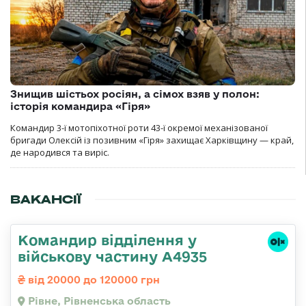
Знищив шістьох росіян, а сімох взяв у полон:
історія командира «Гіря»
Командир 3-ї мотопіхотної роти 43-ї окремої механізованої
бригади Олексій із позивним «Гіря» захищає Харківщину — край,
де народився та виріс.
ВАКАНСІЇ
Командир відділення у
військову частину А4935
від 20000 до 120000 грн
Рівне, Рівненська область