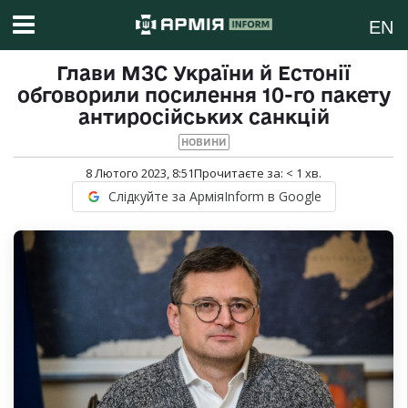
EN
Глави МЗС України й Естонії
обговорили посилення 10-го пакету
антиросійських санкцій
НОВИНИ
8 Лютого 2023, 8:51
Прочитаєте за:
< 1
хв.
Слідкуйте за АрміяInform в Google