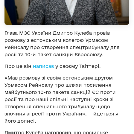
Глава МЗС України Дмитро Кулеба провів
розмову з естонським колегою Урмасом
Рейнсалу про створення спецтрибуналу для
росії та 10-й пакет санкцій Євросоюзу.
Про це він
написав
у своєму Твіттері.
«Мав розмову зі своїм естонським другом
Урмасом Рейнсалу про шляхи посилення
майбутнього 10-го пакета санкцій ЄС проти
росії та про наші спільні наступні кроки зі
створення cпеціального трибуналу щодо
злочину агресії проти України», — йдеться у
його дописі.
Дмитро Кулеба наголосив, що російське