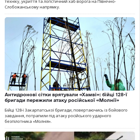
техніку, укриття та логістичний хаб ворога на Північно-
Слобожанському напрямку.
Антидронові сітки врятували «Хамві»: бійці 128-ї
бригади пережили атаку російської «Молнії»
Бійці 128-ї Закарпатської бригади, повертаючись із бойового
завдання, потрапили під атаку російського ударного
безпілотника «Молнія».