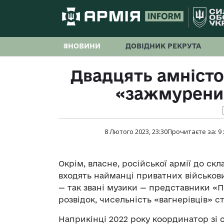
#НОВИНИ
ДОВІДНИК РЕКРУТА
Двадцять амністо
«зажмурених
8 Лютого 2023, 23:30
Прочитаєте за:
9
Окрім, власне, російської армії до ск
входять найманці приватних військов
— так звані музики — представники «П
розвідок, чисельність «вагнерівців» с
Наприкінці 2022 року координатор зі 