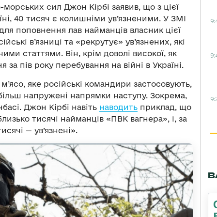
морських сил Джон Кірбі заявив, що з цієї
аїні, 40 тисяч є колишніми ув’язненими. У ЗМІ
9:
 для поповнення лав найманців власник цієї
ські в’язниці та «рекрутує» ув’язнених, які
ими статтями. Він, крім доволі високої, як
9:
я за пів року перебування на війні в Україні.
м’ясо, яке російські командири застосовують,
більш напружені напрямки наступу. Зокрема,
9:
басі. Джон Кірбі навіть
наводить
приклад, що
лизько тисячі найманців «ПВК вагнера», і, за
исячі — ув’язнені».
В