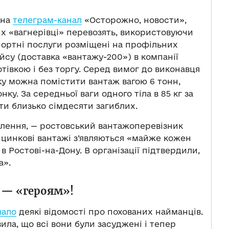
 на
телеграм-канал
«Осторожно, новости»,
лих «вагнерівці» перевозять, використовуючи
портні послуги розміщені на профільних
ейсу (доставка «вантажу-200») в компанії
отівкою і без торгу. Серед вимог до виконавця
яку можна помістити вантаж вагою 6 тонн,
ку. За середньої ваги одного тіла в 85 кг за
и близько сімдесяти загиблих.
влення, — ростовський вантажоперевізник
о цинкові вантажі з’являються «майже кожен
в Ростові-на-Дону. В організації підтвердили,
а».
а
—
«героям»!
мало
деякі відомості про похованих найманців.
ила, що всі вони були засуджені і тепер