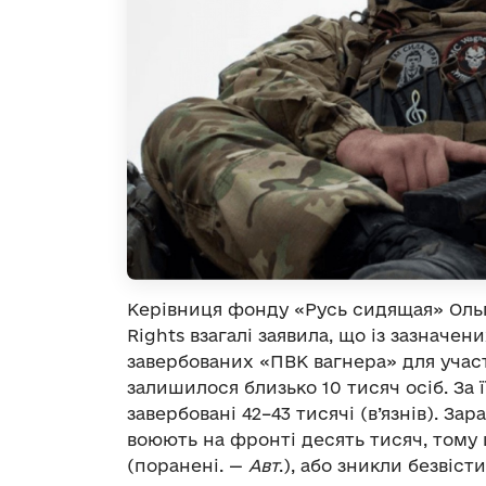
Керівниця фонду «Русь сидящая» Ольг
Rights взагалі заявила, що із зазначен
завербованих «ПВК вагнера» для участі 
залишилося близько 10 тисяч осіб. За 
завербовані 42–43 тисячі (в’язнів). Зар
воюють на фронті десять тисяч, тому щ
(поранені. —
Авт
.), або зникли безвіст