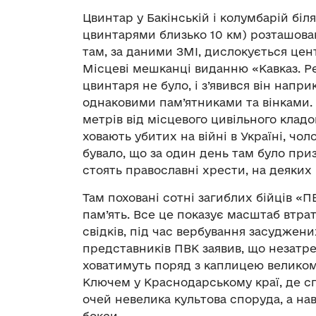
Цвинтар у Бакінській і колумбарій біл
цвинтарями близько 10 км) розташован
там, за даними ЗМІ, дислокується цен
Місцеві мешканці виданню «Кавказ. 
цвинтаря не було, і з’явився він напри
однаковими пам’ятниками та вінками.
метрів від місцевого цивільного клад
ховають убитих на війні в Україні, чолов
бувало, що за один день там було при
стоять православні хрести, на деяких 
Там поховані сотні загиблих бійців «П
пам’ять. Все це показує масштаб втрат
свідків, під час вербування засуджених
представників ПВК заявив, що незатре
ховатимуть поряд з каплицею великом
Ключем у Краснодарському краї, де с
очей невелика культова споруда, а на
бокси.