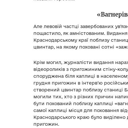
«Вагнері
Але левовій частці завербованих ув’яз
пощастило, як амністованим. Видання
Краснодарському краї поблизу станиці
цвинтар, на якому поховані сотні «за
Крім могил, журналісти видання нар
відеороликів з пригожиним стіну-колум
споруджена біля каплиці в населеному
грудня пригожин в інтерв’ю російськ
створений цвинтар поблизу станиці Б
могили тих, хто з різних причин написа
бути похований поблизу каплиці «вагне
самої каплиці місця для поховання від
Краснодарського краю було виділено д
пригожин.