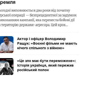
ремля
ьогодні виповнюється два роки від початку
урської операції — безпрецедентної за задумом
виконанням кампанії, яка перенесла бойові дії
а територію держави-агресора. Цей крок…
Актор і офіцер Володимир
Ращук: «Воєнні фільми не мають
нічого спільного з війною»
«Це зло має бути переможене»:
історія українця, який пережив
російський полон