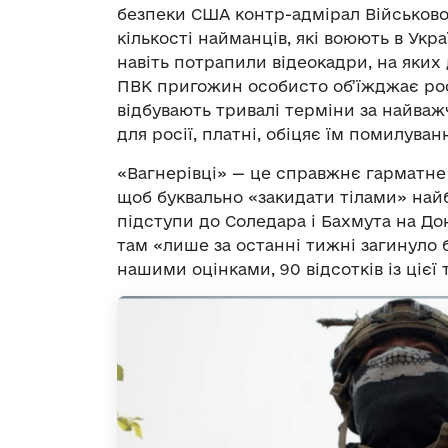
безпеки США контр-адмірал Військово-
кількості найманців, які воюють в Укр
навіть потрапили відеокадри, на яких
ПВК пригожин особисто об’їжджає росій
відбувають тривалі терміни за найважч
для росії, платні, обіцяє їм помилуванн
«Вагнерівці» — це справжнє гарматне 
щоб буквально «закидати тілами» най
підступи до Соледара і Бахмута на Дон
там «лише за останні тижні загинуло б
нашими оцінками, 90 відсотків із цієї т