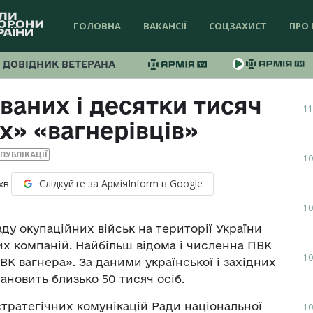
ГОЛОВНА
ВАКАНСІЇ
СОЦЗАХИСТ
ПРО 
ДОВІДНИК ВЕТЕРАНА
ваних і десятки тисяч
11
» «вагнерівців»
ПУБЛІКАЦІЇ
10
Слідкуйте за АрміяInform в Google
хв.
10
ладу окупаційних військ на території України
их компаній. Найбільш відома і численна ПВК
10
ВК вагнера». За даними української і західних
тановить близько 50 тисяч осіб.
стратегічних комунікацій Ради національної
10