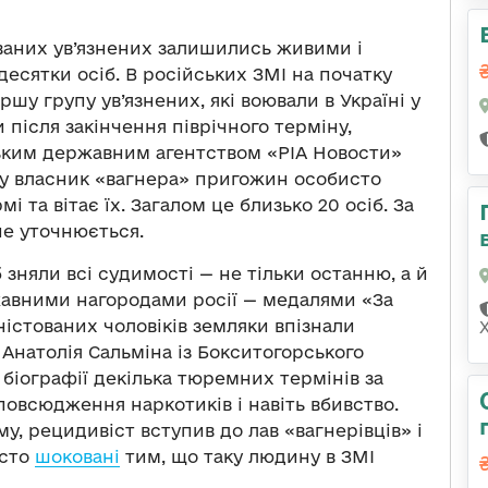
бованих ув’язнених залишились живими і
есятки осіб. В російських ЗМІ на початку
ршу групу ув’язнених, які воювали в Україні у
и після закінчення піврічного терміну,
ським державним агентством «РІА Новости»
му власник «вагнера» пригожин особисто
і та вітає їх. Загалом це близько 20 осіб. За
не уточнюється.
зняли всі судимості — не тільки останню, а й
жавними нагородами росії — медалями «За
ністованих чоловіків земляки впізнали
Анатолія Сальміна із Бокситогорського
 біографії декілька тюремних термінів за
повсюдження наркотиків і навіть вбивство.
у, рецидивіст вступив до лав «вагнерівців» і
осто
шоковані
тим, що таку людину в ЗМІ