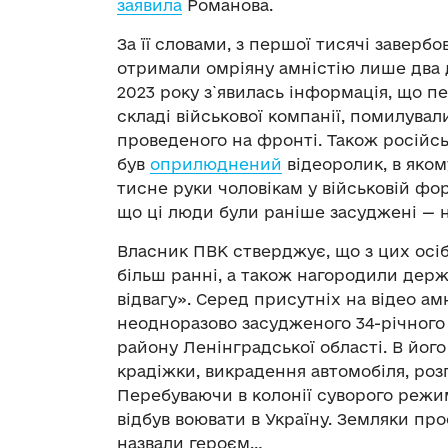
заявила
Романова.
За її словами, з першої тисячі завер
отримали омріяну амністію лише два д
2023 року з`явилась інформація, що пе
складі військової компанії, помилувал
проведеного на фронті. Також росій
був
оприлюднений
відеоролик, в яко
тисне руки чоловікам у військовій форм
що ці люди були раніше засуджені — 
Власник ПВК стверджує, що з цих осіб 
більш ранні, а також нагородили дер
відвагу». Серед присутніх на відео ам
неодноразово засудженого 34-річного 
району Ленінградської області. В його
крадіжки, викрадення автомобіля, роз
Перебуваючи в колонії суворого режим
відбув воювати в Україну. Земляки пр
назвали героєм…