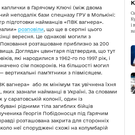
К
я каплички в Гарячому Ключі (між двома
С
ий неподалік бази спецназу ГРУ в Молькіні:
К
тр підготовки найманців «ПВК вагнера».
і 
Реалии»
розповіли
, що ще в серпні цього
н
кінці вересня. Це однакові могили з
 Поховання розташоване приблизно за 200
овища. Доглядач цвинтаря підтвердив, що тут
іків, які народилися з 1962-го по 1997 рік, і
значено сім похоронів. На більшості могил
— вертикальні пам’ятники з півмісяцем.
ВК вагнера» або як мінімум так увічнена їхня
, яких зазнали найманці в Україні. За словами
 у саратовській колонії, один із
бувані рідними тіла загиблих бійців
ученика Георгія Побідоносця під Гарячим
правді розташована закрита для сторонніх
вколо неї споруджені схожі на колумбарій