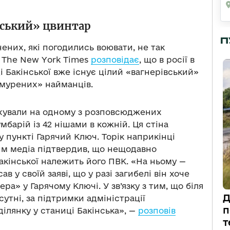
вський» цвинтар
П
нених, які погодились воювати, не так
 The New York Times
розповідає
, що в росії в
 Бакінської вже існує цілий «вагнерівський»
жмурених» найманців.
ахували на одному з розповсюджених
барій із 42 нішами в кожній. Ця стіна
 пункті Гарячий Ключ. Торік наприкінці
им медіа підтвердив, що нещодавно
акінської належить його ПВК. «На ньому —
в у своїй заяві, що у разі загибелі він хоче
ра» у Гарячому Ключі. У зв’язку з тим, що біля
Д
сутні, за підтримки адміністрації
п
ілянку у станиці Бакінська», —
розповів
т