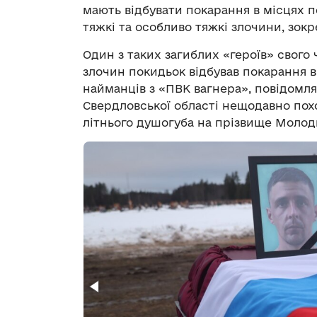
мають відбувати покарання в місцях п
тяжкі та особливо тяжкі злочини, зок
Один з таких загиблих «героїв» свого 
злочин покидьок відбував покарання в
найманців з «ПВК вагнера», повідомля
Свердловської області нещодавно пох
літнього душогуба на прізвище Молод