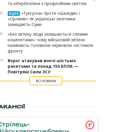
та кібербезпеки з професійним святом
43
«Тунгуска» проти «Шахедів» і
ВІДЕО
«Орланів»: як українські зенітники
захищають Суми
40
«Без зв’язку люди залишаються сліпими
кошенятами»: чому військовий зв’язок
називають головною нервовою системою
фронту
24
Ворог атакував вночі шістьма
ракетами та понад 150 БПЛА —
Повітряні Сили ЗСУ
ВСІ НОВИНИ
АКАНСІЇ
Стрілець-
Військовослужбовець