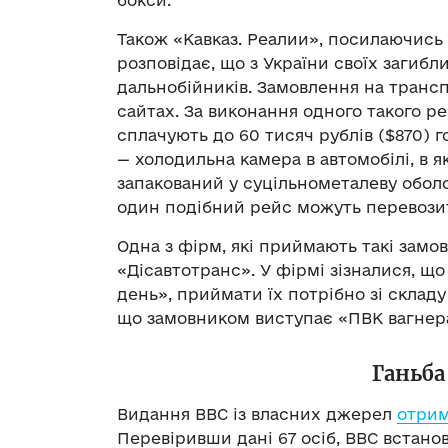
Також «Кавказ. Реалии», посилаючись
розповідає, що з України своїх загиб
дальнобійників. Замовлення на транс
сайтах. За виконання одного такого р
сплачують до 60 тисяч рублів ($870) г
— холодильна камера в автомобілі, в 
запакований у суцільнометалеву оболон
один подібний рейс можуть перевозит
Одна з фірм, які приймають такі замо
«Дісавтотранс». У фірмі зізналися, щ
день», приймати їх потрібно зі складу 
що замовником виступає «ПВК вагнер
Ганьб
Видання ВВС із власних джерел
отри
Перевіривши дані 67 осіб, ВВС встанов