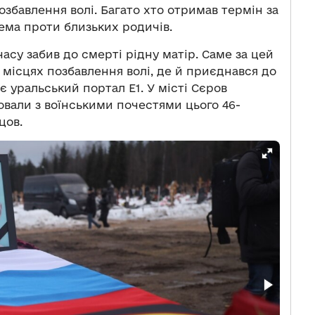
озбавлення волі. Багато хто отримав термін за
рема проти близьких родичів.
часу забив до смерті рідну матір. Саме за цей
 місцях позбавлення волі, де й приєднався до
є уральський портал Е1. У місті Сєров
овали з воїнськими почестями цього 46-
цов.