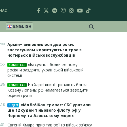
НАС
ENGLISH
:08
Армія+ виповнилося два роки:
застосунком користуються троє з
чотирьох військовослужбовців
:55
«Їм сумно і боляче»: чому
КОМЕНТАР
росіяни заздрять українській військовій
системі
:36
На Харківщині тривають бої за
КОМЕНТАР
Козачу Лопань: рф намагається заводити
окремі групи
:18
«МоЛоЧКа» триває: СБС уразили
ВІДЕО
ще 12 суден тіньового флоту рф у
Чорному та Азовському морях
:01
Євгеній Хмара привітав воїнів військ зв’язку