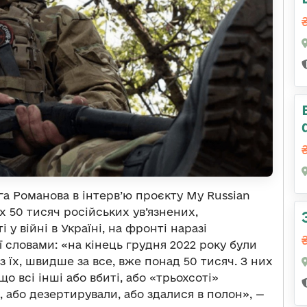
а Романова в інтерв’ю проєкту My Russian
их 50 тисяч російських ув’язнених,
у війні в Україні, на фронті наразі
її словами: «на кінець грудня 2022 року були
аз їх, швидше за все, вже понад 50 тисяч. З них
о всі інші або вбиті, або «трьохсоті»
и, або дезертирували, або здалися в полон», —