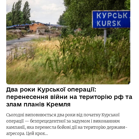
Два роки Курської операції:
перенесення війни на територію рф та
злам планів Кремля
Сьогодні виповнюється два роки від початку Курської
операції — безпрецедентної за задумом і виконанням
кампанії, яка перенесла бойові дії на територію держави-
агресора. Цей крок…