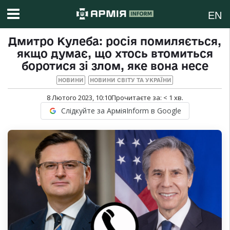
EN
Дмитро Кулеба: росія помиляється,
якщо думає, що хтось втомиться
боротися зі злом, яке вона несе
НОВИНИ
НОВИНИ СВІТУ ТА УКРАЇНИ
8 Лютого 2023, 10:10
Прочитаєте за:
< 1
хв.
Слідкуйте за АрміяInform в Google