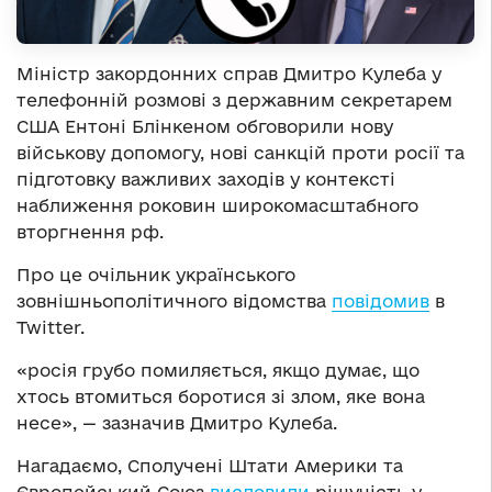
Міністр закордонних справ Дмитро Кулеба у
телефонній розмові з державним секретарем
США Ентоні Блінкеном обговорили нову
військову допомогу, нові санкцій проти росії та
підготовку важливих заходів у контексті
наближення роковин широкомасштабного
вторгнення рф.
Про це очільник українського
зовнішньополітичного відомства
повідомив
в
Twitter.
«росія грубо помиляється, якщо думає, що
хтось втомиться боротися зі злом, яке вона
несе», — зазначив Дмитро Кулеба.
Нагадаємо, Сполучені Штати Америки та
Європейський Союз
висловили
рішучість у