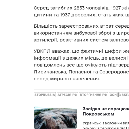
Серед загиблих 2853 чоловіків, 1927 жін
дитини та 1937 дорослих, стать яких 
Більшість зареєстрованих втрат сере
використанням вибухової зброї з широ
артилерії, реактивних систем залпового
УВКПЛ вважає, що фактичні цифри же
інформації з деяких місць, де велися і
повідомлень все ще очікують підтверд
Лисичанська, Попасної та Сєвєродоне
серед мирного населення.
STOPRUSSIA
АГРЕСІЯ РФ
ВТОРГНЕННЯ РФ
ООН
УВКП
Засідка не спрацюв
Покровськом
Українські захисники вия
одному з териконів під 