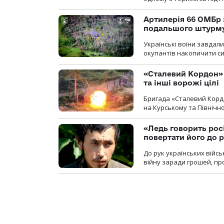
Артилерія 66 ОМБр 
подальшого штурм
Українські воїни завдал
окупантів накопичити с
«Сталевий Кордон»
та інші ворожі цілі
Бригада «Сталевий Кордо
на Курському та Північ
«Ледь говорить рос
повертати його до 
До рук українських війсь
війну заради грошей, про