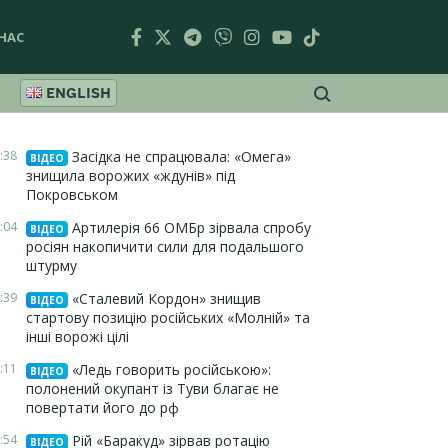
НАС
ENGLISH
:38
Засідка не спрацювала: «Омега»
ВІДЕО
знищила ворожих «ждунів» під
Покровськом
:04
Артилерія 66 ОМБр зірвала спробу
ВІДЕО
росіян накопичити сили для подальшого
штурму
:39
«Сталевий Кордон» знищив
ВІДЕО
стартову позицію російських «Молній» та
інші ворожі цілі
:11
«Ледь говорить російською»:
ВІДЕО
полонений окупант із Туви благає не
повертати його до рф
:54
Рій «Баракуд» зірвав ротацію
ВІДЕО