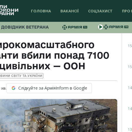
ГОЛОВНА
ВАКАНСІЇ
СОЦЗАХИСТ
ПРО 
ДОВІДНИК ВЕТЕРАНА
широкомасштабного
15
нти вбили понад 7100
 цивільних — ООН
15
ВИНИ СВІТУ ТА УКРАЇНИ
14
Слідкуйте за АрміяInform в Google
1
хв.
14
13