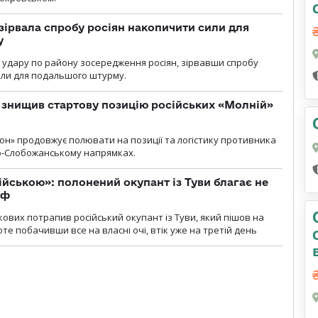
зірвала спробу росіян накопичити сили для
у
и удару по району зосередження росіян, зірвавши спробу
или для подальшого штурму.
 знищив стартову позицію російських «Молній»
н» продовжує полювати на позиції та логістику противника
но-Слобожанському напрямках.
ійською»: полонений окупант із Туви благає не
рф
кових потрапив російський окупант із Туви, який пішов на
те побачивши все на власні очі, втік уже на третій день