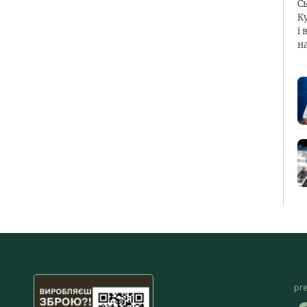
С
К
і 
н
pr