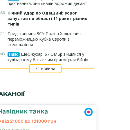
противника, знищивши ворожий десант
:30
Нічний удар по Одещині: ворог
запустив по області 11 ракет різних
типів
:11
Представниця ЗСУ Поліна Халькевич —
переможницею Кубка Європи зі
скелелазіння
:43
Шеф-кухарі 67 ОМБр зійшлися у
ВІДЕО
кулінарному батлі: чим пригощали бійців
ВСІ НОВИНИ
АКАНСІЇ
Навідник танка
від 21000 до 121000 грн