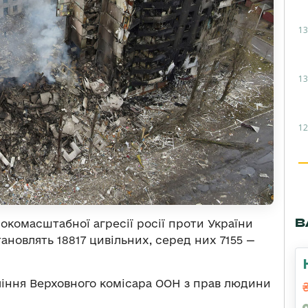
13
13
12
В
рокомасштабної агресії росії проти України
ановлять 18817 цивільних, серед них 7155 —
іння Верховного комісара ООН з прав людини