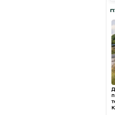
П
Д
п
т
К