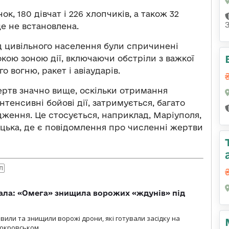
ок, 180 дівчат і 226 хлопчиків, а також 32
ще не встановлена.
д цивільного населення були спричинені
кою зоною дії, включаючи обстріли з важкої
 вогню, ракет і авіаударів.
ртв значно вище, оскільки отримання
нтенсивні бойові дії, затримується, багато
ження. Це стосується, наприклад, Маріуполя,
цька, де є повідомлення про численні жертви
Л
ала: «Омега» знищила ворожих «ждунів» під
вили та знищили ворожі дрони, які готували засідку на
Покровськом.