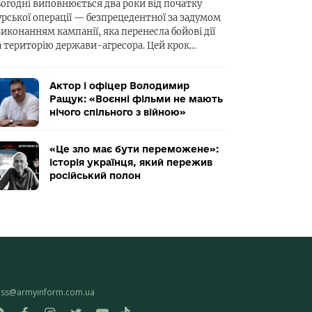
ьогодні виповнюється два роки від початку
урської операції — безпрецедентної за задумом
виконанням кампанії, яка перенесла бойові дії
а територію держави-агресора. Цей крок…
Актор і офіцер Володимир
Ращук: «Воєнні фільми не мають
нічого спільного з війною»
«Це зло має бути переможене»:
історія українця, який пережив
російський полон
ess@armyinform.com.ua