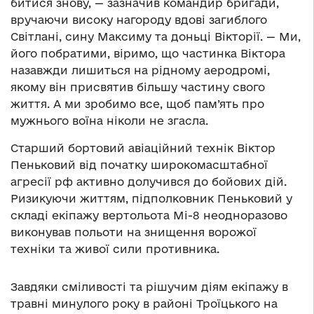
битися знову, — зазначив командир бригади,
вручаючи високу нагороду вдові загиблого
Світлані, сину Максиму та доньці Вікторії. — Ми,
його побратими, віримо, що частинка Віктора
назавжди лишиться на рідному аеродромі,
якому він присвятив більшу частину свого
життя. А ми зробимо все, щоб пам’ять про
мужнього воїна ніколи не згасла.
Старший бортовий авіаційний технік Віктор
Пеньковий від початку широкомасштабної
агресії рф активно долучився до бойових дій.
Ризикуючи життям, підполковник Пеньковий у
складі екіпажу вертольота Мі-8 неодноразово
виконував польоти на знищення ворожої
техніки та живої сили противника.
Завдяки сміливості та рішучим діям екіпажу в
травні минулого року в районі Троїцького на