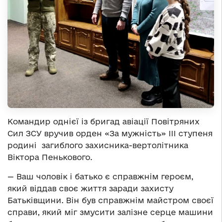
Командир однієї із бригад авіації Повітряних
Сил ЗСУ вручив орден «За мужність» ІІІ ступеня
родині загиблого захисника-вертолітника
Віктора Пенькового.
— Ваш чоловік і батько є справжнім героєм,
який віддав своє життя заради захисту
Батьківщини. Він був справжнім майстром своєї
справи, який міг змусити залізне серце машини