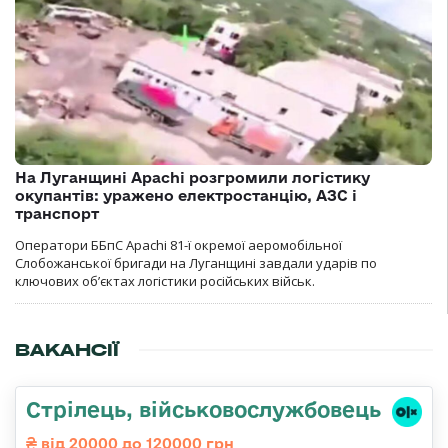
На Луганщині Apachi розгромили логістику
окупантів: уражено електростанцію, АЗС і
транспорт
Оператори ББпС Apachi 81-ї окремої аеромобільної
Слобожанської бригади на Луганщині завдали ударів по
ключових об’єктах логістики російських військ.
ВАКАНСІЇ
Стрілець, військовослужбовець
від 20000 до 120000 грн