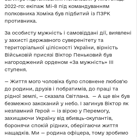
2022-го: екіпаж Мі-8 під командуванням
полковника Хоміка був підбитий із ПЗРК
противника.
За особисту мужність і самовіддані дії, виявлені
у захисті державного суверенітету та
територіальної цілісності України, вірність
Військовій присязі Віктор Пеньковий був
нагороджений орденом «За мужність» ІІІ
ступеня.
— Життя мого чоловіка було сповнене любов’ю
до родини, друзів і побратимів, до праці та
рідної землі, — сказала Світлана. — А ще він був
безмежно закоханий у небо. І загинув Віктор як
незламний Герой — із вірою у Перемогу,
захищаючи Україну від вбивць-окупантів,
боронячи спокій рідних, оберігаючи життя
нащадків. Ми — родина офіцера, тому зробимо