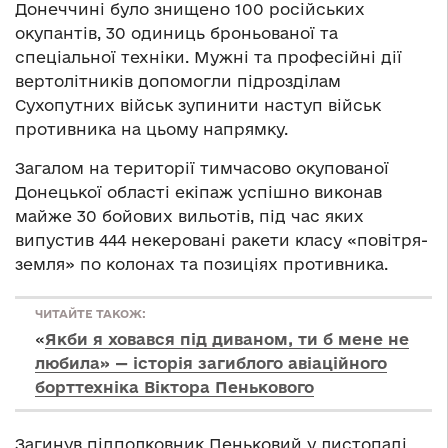
Донеччині було знищено 100 російських
окупантів, 30 одиниць броньованої та
спеціальної техніки. Мужні та професійні дії
вертолітників допомогли підрозділам
Сухопутних військ зупинити наступ військ
противника на цьому напрямку.
Загалом на території тимчасово окупованої
Донецької області екіпаж успішно виконав
майже 30 бойових вильотів, під час яких
випустив 444 некеровані ракети класу «повітря-
земля» по колонах та позиціях противника.
ЧИТАЙТЕ ТАКОЖ:
«
Якби я ховався під диваном, ти б мене не
любила» — історія загиблого авіаційного
борттехніка Віктора Пенькового
Загинув підполковник Пеньковий у листопаді