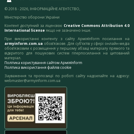
© 2018 - 2026, ІНФОРМАЦІЙНЕ АГЕНТСТВО,
Міністерство оборони України
Контент доступний за ліцензією
Creative Commons Attribution 4.0
International license
якщо не зазначено інше.
При використанні контенту з сайту АрміяInform посилання на
armyinform.com.ua
обов’язкове. Для суб’єктів у сфері онлайн-медіа
обов’язковим є розміщення у першому абзаці матеріалу прямого та
відкритого для пошукових систем гіперпосилання на цитований
матеріал.
Політика користування сайтом АрміяInform
Політика використання файлів cookie
Зауваження та пропозиції по роботі сайту надсилайте на адресу:
webmaster@armyinform.com.ua