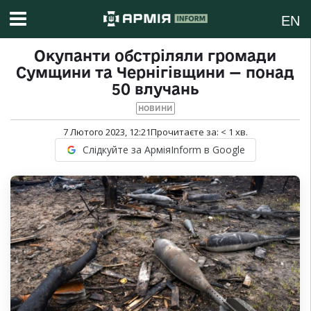
EN
Окупанти обстріляли громади
Сумщини та Чернігівщини — понад
50 влучань
НОВИНИ
7 Лютого 2023, 12:21
Прочитаєте за:
< 1
хв.
Слідкуйте за АрміяInform в Google