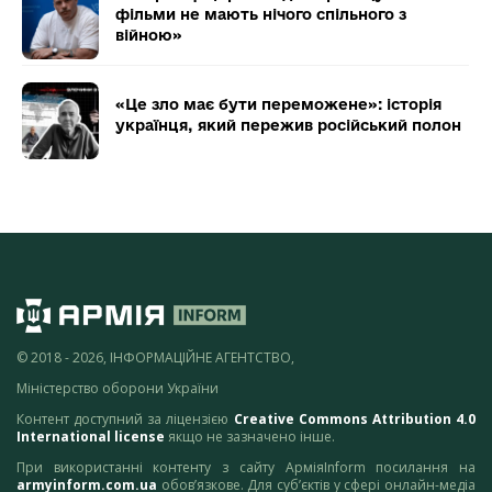
фільми не мають нічого спільного з
війною»
«Це зло має бути переможене»: історія
українця, який пережив російський полон
© 2018 - 2026, ІНФОРМАЦІЙНЕ АГЕНТСТВО,
Міністерство оборони України
Контент доступний за ліцензією
Creative Commons Attribution 4.0
International license
якщо не зазначено інше.
При використанні контенту з сайту АрміяInform посилання на
armyinform.com.ua
обов’язкове. Для суб’єктів у сфері онлайн-медіа