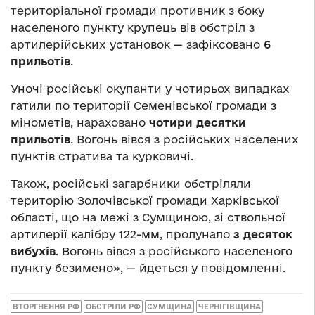
територіальної громади противник з боку
населеного пункту крупець вів обстріл з
артилерійських установок — зафіксовано
6
прильотів
.
Уночі російські окупанти у чотирьох випадках
гатили по території Семенівської громади з
мінометів, нараховано
чотири десятки
прильотів
. Вогонь вівся з російських населених
пунктів стратива та курковичі.
Також, російські загарбники обстріляли
територію Золочівської громади Харківської
області, що на межі з Сумщиною, зі ствольної
артилерії калібру 122-мм, пролунало
з десяток
вибухів
. Вогонь вівся з російського населеного
пункту безимено», — йдеться у повідомленні.
ВТОРГНЕННЯ РФ
ОБСТРІЛИ РФ
СУМЩИНА
ЧЕРНІГІВЩИНА