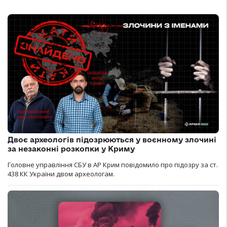
Двоє археологів підозрюються у воєнному злочині
за незаконні розкопки у Криму
Головне управління СБУ в АР Крим повідомило про підозру за ст.
438 КК України двом археологам.