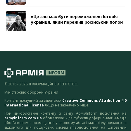
«Це зло має бути переможене»: історія
українця, який пережив російський полон
© 2018 - 2026, ІНФОРМАЦІЙНЕ АГЕНТСТВО,
Міністерство оборони України
Контент доступний за ліцензією
Creative Commons Attribution 4.0
International license
якщо не зазначено інше.
При використанні контенту з сайту АрміяInform посилання на
armyinform.com.ua
обов’язкове. Для суб’єктів у сфері онлайн-медіа
обов’язковим є розміщення у першому абзаці матеріалу прямого та
відкритого для пошукових систем гіперпосилання на цитований