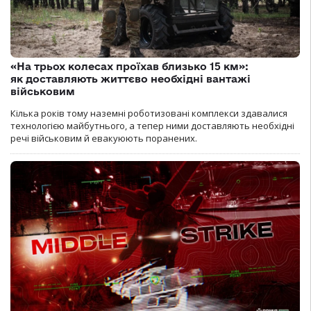
«На трьох колесах проїхав близько 15 км»:
як доставляють життєво необхідні вантажі
військовим
Кілька років тому наземні роботизовані комплекси здавалися
технологією майбутнього, а тепер ними доставляють необхідні
речі військовим й евакуюють поранених.