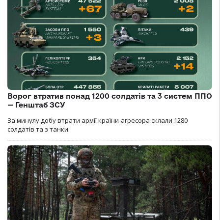
Ворог втратив понад 1200 солдатів та 3 систем ППО
— Генштаб ЗСУ
За минулу добу втрати армії країни-агресора склали 1280
солдатів та з танки.