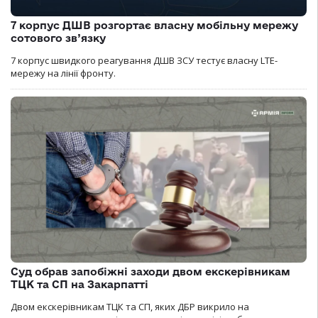
7 корпус ДШВ розгортає власну мобільну мережу
сотового зв’язку
7 корпус швидкого реагування ДШВ ЗСУ тестує власну LTE-
мережу на лінії фронту.
Суд обрав запобіжні заходи двом екскерівникам
ТЦК та СП на Закарпатті
Двом екскерівникам ТЦК та СП, яких ДБР викрило на