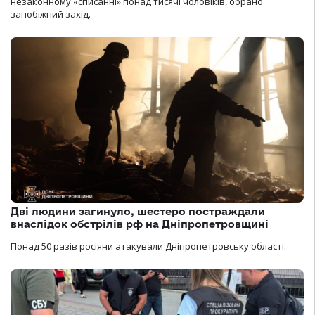
незаконному «списанні» понад тисячі чоловіків, обрано
запобіжний захід.
Дві людини загинуло, шестеро постраждали
внаслідок обстрілів рф на Дніпропетровщині
Понад 50 разів росіяни атакували Дніпропетровську області.