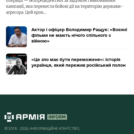
операції — безпрецедентної за задумом і виконанням
кампанії, яка перенесла бойові дії на територію держави-
агресора. Цей крок…
Актор і офіцер Володимир Ращук: «Воєнні
фільми не мають нічого спільного з
війною»
«Це зло має бути переможене»: історія
українця, який пережив російський полон
© 2018 - 2026, ІНФОРМАЦІЙНЕ АГЕНТСТВО,