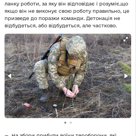
ланку роботи, за яку він відповідає і розуміє,що
якщо він не виконує свою роботу правильно, це
призведе до поразки команди. Детонація не
відбудеться, або відбудеться, але частково.
— На збори прибули воїни тероборони, які